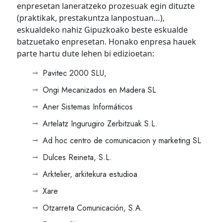
enpresetan laneratzeko prozesuak egin dituzte
(praktikak, prestakuntza lanpostuan…),
eskualdeko nahiz Gipuzkoako beste eskualde
batzuetako enpresetan. Honako enpresa hauek
parte hartu dute lehen bi edizioetan:
Pavitec 2000 SLU,
Ongi Mecanizados en Madera SL
Aner Sistemas Informáticos
Artelatz Ingurugiro Zerbitzuak S.L.
Ad hoc centro de comunicacion y marketing SL
Dulces Reineta, S.L.
Arktelier, arkitekura estudioa
Xare
Otzarreta Comunicación, S.A.