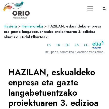
Hasiera
>
Hemeroteka
>
HAZILAN, eskualdeko enpresa
eta gazte langabetuentzako proiektuaren 3. edizioa
abiatu du Udal Elkarteak
ES
FR
EN
CA
GL
Itzulpen automatikoa / Machine translation
HAZILAN, eskualdeko
enpresa eta gazte
langabetuentzako
proiektuaren 3. edizioa