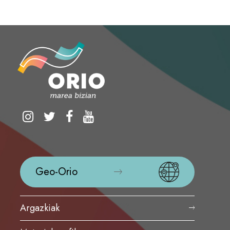
Geo-Orio
Argazkiak