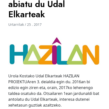
abiatu du Udal
Elkarteak
Urtarrilak / 25 . 2017
Urola Kostako Udal Elkarteak HAZILAN
PROIEKTUAren 3. deialdia egin du. 2016an bi
edizio egin ziren eta, orain, 2017ko lehenengo
taldea osatuko da. Otsailaren 1ean jardunaldi bat
antolatu du Udal Elkarteak, interesa dutenei
xehetasun guztiak azaltzeko.