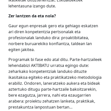
lehentasuna izango dute.
Zer lantzen da eta nola?
Gaur egun enpresak gero eta gehiago eskatzen
ari diren konpetentzia pertsonalak eta
profesionalak landuko dira: proaktibitatea,
norbere buruarekiko konfiantza, taldean lan
egiten jakitea.
Programak bi fase edo atal ditu. Parte-hartzaileek
lehendabizi AKTIBATU urratsa egingo dute:
zeharkako konpetentziak landuko dituzte
ikasitakoa egiteko eta praktikatzeko metodologia
erabiliz. Ondoren, laneratzeko aukera eta bideak
aztertuko ditugu parte-hartzaile bakoitzarekin,
bere ezagutza, jarrera, nahi eta ezaugarrien
arabera: proiektu zehatzen lanketa, praktikak,
prestakuntza lanpostuan bertan…