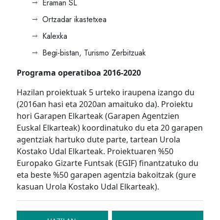
Eraman SL
Ortzadar ikastetxea
Kalexka
Begi-bistan, Turismo Zerbitzuak
Programa operatiboa 2016-2020
Hazilan proiektuak 5 urteko iraupena izango du
(2016an hasi eta 2020an amaituko da). Proiektu
hori Garapen Elkarteak (Garapen Agentzien
Euskal Elkarteak) koordinatuko du eta 20 garapen
agentziak hartuko dute parte, tartean Urola
Kostako Udal Elkarteak. Proiektuaren %50
Europako Gizarte Funtsak (EGIF) finantzatuko du
eta beste %50 garapen agentzia bakoitzak (gure
kasuan Urola Kostako Udal Elkarteak).
Bidalketetan