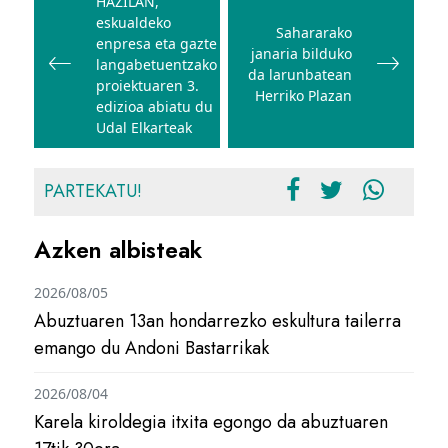
zehar
HAZILAN,
eskualdeko
nabigatu
Sahararako
enpresa eta gazte
janaria bilduko
langabetuentzako
da larunbatean
proiektuaren 3.
Herriko Plazan
edizioa abiatu du
Udal Elkarteak
PARTEKATU!
Azken albisteak
2026/08/05
Abuztuaren 13an hondarrezko eskultura tailerra
emango du Andoni Bastarrikak
2026/08/04
Karela kiroldegia itxita egongo da abuztuaren