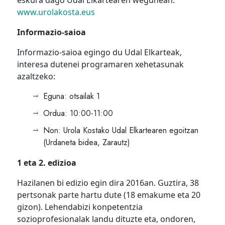
www.urolakosta.eus
Informazio-saioa
Informazio-saioa egingo du Udal Elkarteak,
interesa dutenei programaren xehetasunak
azaltzeko:
Eguna: otsailak 1
Ordua: 10:00-11:00
Non: Urola Kostako Udal Elkartearen egoitzan
(Urdaneta bidea, Zarautz)
1 eta 2. edizioa
Hazilanen bi edizio egin dira 2016an. Guztira, 38
pertsonak parte hartu dute (18 emakume eta 20
gizon). Lehendabizi konpetentzia
sozioprofesionalak landu dituzte eta, ondoren,