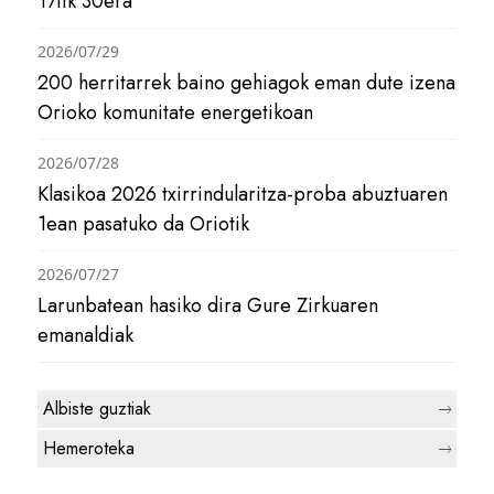
17tik 30era
2026/07/29
200 herritarrek baino gehiagok eman dute izena
Orioko komunitate energetikoan
2026/07/28
Klasikoa 2026 txirrindularitza-proba abuztuaren
1ean pasatuko da Oriotik
2026/07/27
Larunbatean hasiko dira Gure Zirkuaren
emanaldiak
Albiste guztiak
Hemeroteka