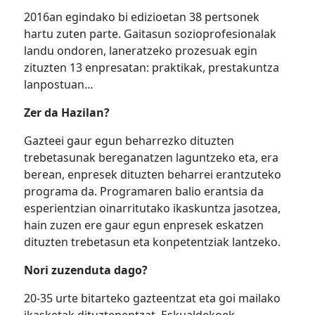
2016an egindako bi edizioetan 38 pertsonek
hartu zuten parte. Gaitasun sozioprofesionalak
landu ondoren, laneratzeko prozesuak egin
zituzten 13 enpresatan: praktikak, prestakuntza
lanpostuan…
Zer da Hazilan?
Gazteei gaur egun beharrezko dituzten
trebetasunak bereganatzen laguntzeko eta, era
berean, enpresek dituzten beharrei erantzuteko
programa da. Programaren balio erantsia da
esperientzian oinarritutako ikaskuntza jasotzea,
hain zuzen ere gaur egun enpresek eskatzen
dituzten trebetasun eta konpetentziak lantzeko.
Nori zuzenduta dago?
20-35 urte bitarteko gazteentzat eta goi mailako
ikasketak dituztenentzat. Eskualdekoek