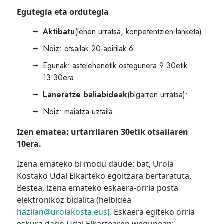
Egutegia eta ordutegia
Aktibatu
(lehen urratsa, konpetentzien lanketa):
Noiz: otsailak 20-apirilak 6
Egunak: astelehenetik ostegunera 9:30etik
13:30era.
Laneratze baliabideak
(bigarren urratsa):
Noiz: maiatza-uztaila
Izen ematea: urtarrilaren 30etik otsailaren
10era.
Izena emateko bi modu daude: bat, Urola
Kostako Udal Elkarteko egoitzara bertaratuta.
Bestea, izena emateko eskaera-orria posta
elektronikoz bidalita (helbidea
hazilan@urolakosta.eus
). Eskaera egiteko orria
eskura dago Udal Elkartearen wegunean: