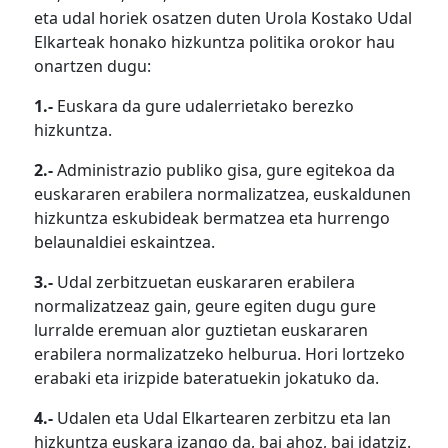
eta udal horiek osatzen duten Urola Kostako Udal
Elkarteak honako hizkuntza politika orokor hau
onartzen dugu:
1.-
Euskara da gure udalerrietako berezko
hizkuntza.
2.-
Administrazio publiko gisa, gure egitekoa da
euskararen erabilera normalizatzea, euskaldunen
hizkuntza eskubideak bermatzea eta hurrengo
belaunaldiei eskaintzea.
3.-
Udal zerbitzuetan euskararen erabilera
normalizatzeaz gain, geure egiten dugu gure
lurralde eremuan alor guztietan euskararen
erabilera normalizatzeko helburua. Hori lortzeko
erabaki eta irizpide bateratuekin jokatuko da.
4.-
Udalen eta Udal Elkartearen zerbitzu eta lan
hizkuntza euskara izango da, bai ahoz, bai idatziz.