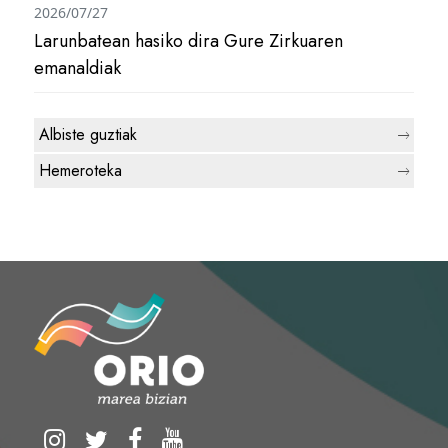
2026/07/27
Larunbatean hasiko dira Gure Zirkuaren
emanaldiak
Albiste guztiak
Hemeroteka