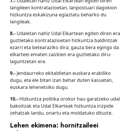
7.-
Udaletan nahiz Udal Elkartean egiten diren
langileen kontratazioetan, lanpostuari dagokion
hizkuntza eskakizuna egiaztatu beharko du
langileak.
8.-
Udaletan nahiz Udal Elkartean egiten diren era
guztietako kontratazioetan hizkuntza baldintzak
ezarri eta betearaziko dira; gauza bera egingo da
elkarteei ematen zaizkien era guztietako diru-
laguntzetan ere.
9.-
Jendaurreko ekitaldietan euskara erabiliko
dugu, eta ele bitan izan behar duten kasuetan,
euskara lehenetsiko dugu.
10.-
Hizkuntza politika orokor hau garatzeko udal
bakoitzak eta Udal Elkarteak hizkuntza irizpide
zehatzak landu, onartu eta moldatuko dituzte.
Lehen ekimena: hornitzaileei