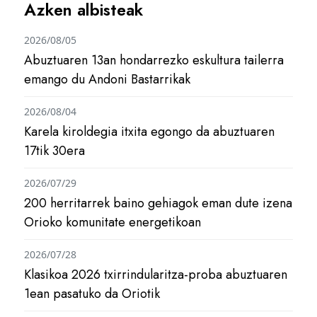
Azken albisteak
2026/08/05
Abuztuaren 13an hondarrezko eskultura tailerra
emango du Andoni Bastarrikak
2026/08/04
Karela kiroldegia itxita egongo da abuztuaren
17tik 30era
2026/07/29
200 herritarrek baino gehiagok eman dute izena
Orioko komunitate energetikoan
2026/07/28
Klasikoa 2026 txirrindularitza-proba abuztuaren
1ean pasatuko da Oriotik