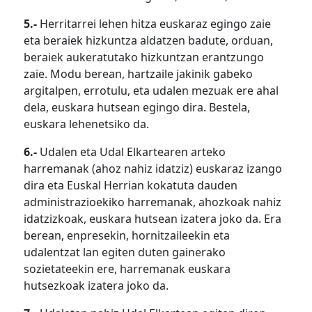
5.-
Herritarrei lehen hitza euskaraz egingo zaie
eta beraiek hizkuntza aldatzen badute, orduan,
beraiek aukeratutako hizkuntzan erantzungo
zaie. Modu berean, hartzaile jakinik gabeko
argitalpen, errotulu, eta udalen mezuak ere ahal
dela, euskara hutsean egingo dira. Bestela,
euskara lehenetsiko da.
6.-
Udalen eta Udal Elkartearen arteko
harremanak (ahoz nahiz idatziz) euskaraz izango
dira eta Euskal Herrian kokatuta dauden
administrazioekiko harremanak, ahozkoak nahiz
idatzizkoak, euskara hutsean izatera joko da. Era
berean, enpresekin, hornitzaileekin eta
udalentzat lan egiten duten gainerako
sozietateekin ere, harremanak euskara
hutsezkoak izatera joko da.