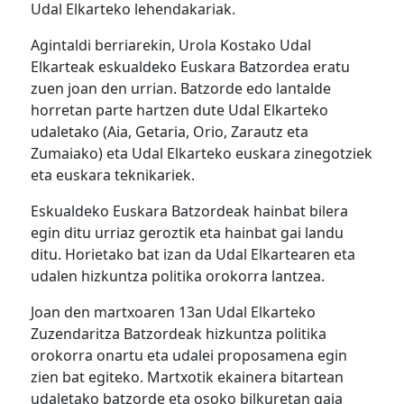
Udal Elkarteko lehendakariak.
Agintaldi berriarekin, Urola Kostako Udal
Elkarteak eskualdeko Euskara Batzordea eratu
zuen joan den urrian. Batzorde edo lantalde
horretan parte hartzen dute Udal Elkarteko
udaletako (Aia, Getaria, Orio, Zarautz eta
Zumaiako) eta Udal Elkarteko euskara zinegotziek
eta euskara teknikariek.
Eskualdeko Euskara Batzordeak hainbat bilera
egin ditu urriaz geroztik eta hainbat gai landu
ditu. Horietako bat izan da Udal Elkartearen eta
udalen hizkuntza politika orokorra lantzea.
Joan den martxoaren 13an Udal Elkarteko
Zuzendaritza Batzordeak hizkuntza politika
orokorra onartu eta udalei proposamena egin
zien bat egiteko. Martxotik ekainera bitartean
udaletako batzorde eta osoko bilkuretan gaia