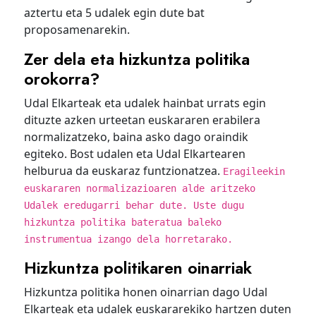
aztertu eta 5 udalek egin dute bat
proposamenarekin.
Zer dela eta hizkuntza politika
orokorra?
Udal Elkarteak eta udalek hainbat urrats egin
dituzte azken urteetan euskararen erabilera
normalizatzeko, baina asko dago oraindik
egiteko. Bost udalen eta Udal Elkartearen
helburua da euskaraz funtzionatzea.
Eragileekin
euskararen normalizazioaren alde aritzeko
Udalek eredugarri behar dute. Uste dugu
hizkuntza politika bateratua baleko
instrumentua izango dela horretarako.
Hizkuntza politikaren oinarriak
Hizkuntza politika honen oinarrian dago Udal
Elkarteak eta udalek euskararekiko hartzen duten