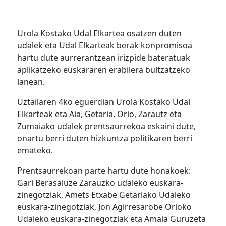
Urola Kostako Udal Elkartea osatzen duten
udalek eta Udal Elkarteak berak konpromisoa
hartu dute aurrerantzean irizpide bateratuak
aplikatzeko euskararen erabilera bultzatzeko
lanean.
Uztailaren 4ko eguerdian Urola Kostako Udal
Elkarteak eta Aia, Getaria, Orio, Zarautz eta
Zumaiako udalek prentsaurrekoa eskaini dute,
onartu berri duten hizkuntza politikaren berri
emateko.
Prentsaurrekoan parte hartu dute honakoek:
Gari Berasaluze Zarauzko udaleko euskara-
zinegotziak, Amets Etxabe Getariako Udaleko
euskara-zinegotziak, Jon Agirresarobe Orioko
Udaleko euskara-zinegotziak eta Amaia Guruzeta