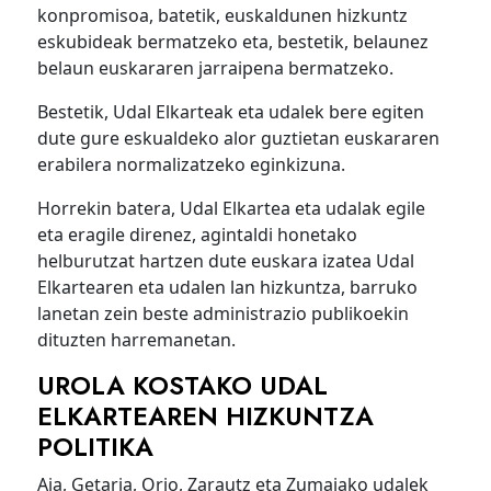
konpromisoa, batetik, euskaldunen hizkuntz
eskubideak bermatzeko eta, bestetik, belaunez
belaun euskararen jarraipena bermatzeko.
Bestetik, Udal Elkarteak eta udalek bere egiten
dute gure eskualdeko alor guztietan euskararen
erabilera normalizatzeko eginkizuna.
Horrekin batera, Udal Elkartea eta udalak egile
eta eragile direnez, agintaldi honetako
helburutzat hartzen dute euskara izatea Udal
Elkartearen eta udalen lan hizkuntza, barruko
lanetan zein beste administrazio publikoekin
dituzten harremanetan.
UROLA KOSTAKO UDAL
ELKARTEAREN HIZKUNTZA
POLITIKA
Aia, Getaria, Orio, Zarautz eta Zumaiako udalek