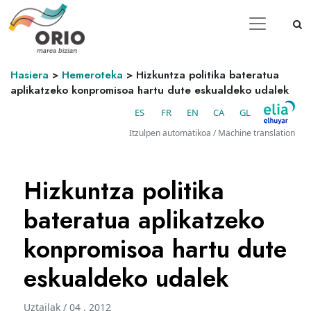
Hasiera
>
Hemeroteka
>
Hizkuntza politika bateratua
aplikatzeko konpromisoa hartu dute eskualdeko udalek
ES
FR
EN
CA
GL
Itzulpen automatikoa / Machine translation
Hizkuntza politika
bateratua aplikatzeko
konpromisoa hartu dute
eskualdeko udalek
Uztailak / 04 . 2012