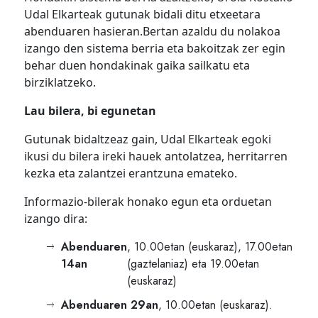
Udal Elkarteak gutunak bidali ditu etxeetara
abenduaren hasieran.Bertan azaldu du nolakoa
izango den sistema berria eta bakoitzak zer egin
behar duen hondakinak gaika sailkatu eta
birziklatzeko.
Lau bilera, bi egunetan
Gutunak bidaltzeaz gain, Udal Elkarteak egoki
ikusi du bilera ireki hauek antolatzea, herritarren
kezka eta zalantzei erantzuna emateko.
Informazio-bilerak honako egun eta orduetan
izango dira:
Abenduaren
, 10.00etan (euskaraz), 17.00etan
14an
(gaztelaniaz) eta 19.00etan
(euskaraz)
Abenduaren 29an
, 10.00etan (euskaraz).