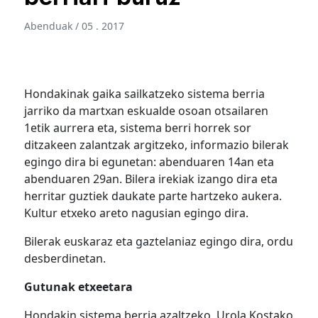
Abenduak / 05 . 2017
Hondakinak gaika sailkatzeko sistema berria
jarriko da martxan eskualde osoan otsailaren
1etik aurrera eta, sistema berri horrek sor
ditzakeen zalantzak argitzeko, informazio bilerak
egingo dira bi egunetan: abenduaren 14an eta
abenduaren 29an. Bilera irekiak izango dira eta
herritar guztiek daukate parte hartzeko aukera.
Kultur etxeko areto nagusian egingo dira.
Bilerak euskaraz eta gaztelaniaz egingo dira, ordu
desberdinetan.
Gutunak etxeetara
Hondakin sistema berria azaltzeko, Urola Kostako