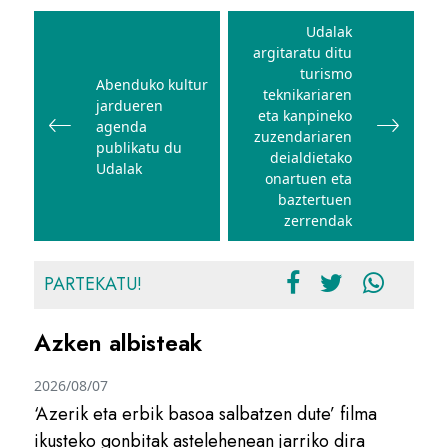
Bidalketetan
zehar
Udalak
argitaratu ditu
nabigatu
turismo
Abenduko kultur
teknikariaren
jardueren
eta kanpineko
agenda
zuzendariaren
publikatu du
deialdietako
Udalak
onartuen eta
baztertuen
zerrendak
PARTEKATU!
Azken albisteak
2026/08/07
‘Azerik eta erbik basoa salbatzen dute’ filma
ikusteko gonbitak astelehenean jarriko dira