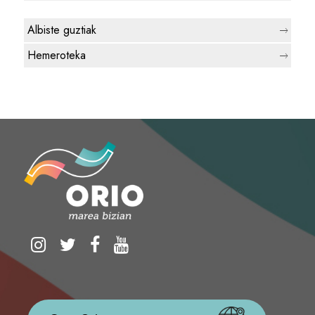
Albiste guztiak
Hemeroteka