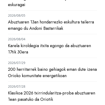
eskuragai
2026/08/05
Abuztuaren 13an hondarrezko eskultura tailerra
emango du Andoni Bastarrikak
2026/08/04
Karela kiroldegia itxita egongo da abuztuaren
17tik 30era
2026/07/29
200 herritarrek baino gehiagok eman dute izena
Orioko komunitate energetikoan
2026/07/28
Klasikoa 2026 txirrindularitza-proba abuztuaren
1ean pasatuko da Oriotik