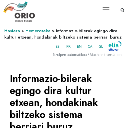
Hasiera
>
Hemeroteka
>
Informazio-bilerak egingo dira
kultur etxean, hondakinak biltzeko sistema berriari buruz
ES
FR
EN
CA
GL
Itzulpen automatikoa / Machine translation
Informazio-bilerak
egingo dira kultur
etxean, hondakinak
biltzeko sistema
berriari buruz