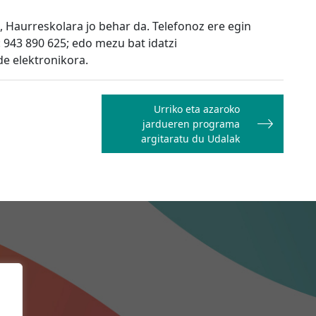
, Haurreskolara jo behar da. Telefonoz ere egin
: 943 890 625; edo mezu bat idatzi
de elektronikora.
Urriko eta azaroko
jardueren programa
argitaratu du Udalak