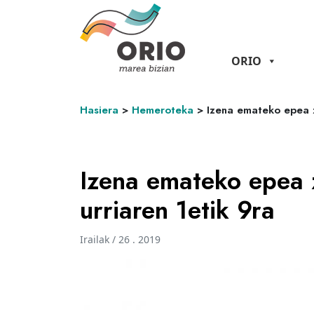
ORIO
Hasiera
>
Hemeroteka
>
Izena emateko epea z
Izena emateko epea 
urriaren 1etik 9ra
Irailak / 26 . 2019