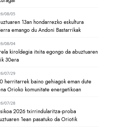
kuragai
26/08/05
uztuaren 13an hondarrezko eskultura
ilerra emango du Andoni Bastarrikak
26/08/04
rela kiroldegia itxita egongo da abuztuaren
tik 30era
26/07/29
0 herritarrek baino gehiagok eman dute
ena Orioko komunitate energetikoan
26/07/28
asikoa 2026 txirrindularitza-proba
uztuaren 1ean pasatuko da Oriotik