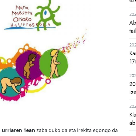
es
20
Ab
ta
20
Ka
17
20
20
iz
20
Kl
ab
n
urriaren 1ean
zabalduko da eta irekita egongo da