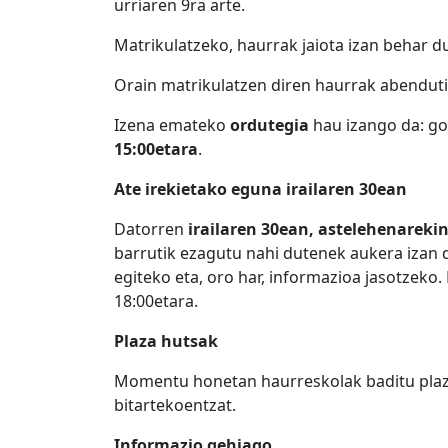
urriaren 9ra arte.
Matrikulatzeko, haurrak jaiota izan behar d
Orain matrikulatzen diren haurrak abenduti
Izena emateko
ordutegia
hau izango da: go
15:00etara
.
Ate irekietako eguna irailaren 30ean
Datorren
irailaren 30ean, astelehenareki
barrutik ezagutu nahi dutenek aukera izan de
egiteko eta, oro har, informazioa jasotzeko.
18:00etara.
Plaza hutsak
Momentu honetan haurreskolak baditu plaza l
bitartekoentzat.
Informazio gehiago