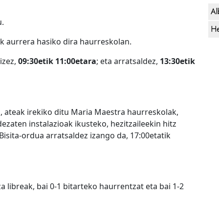
Al
u.
He
k aurrera hasiko dira haurreskolan.
izez,
09:30etik 11:00etara
; eta arratsaldez,
13:30etik
n
, ateak irekiko ditu Maria Maestra haurreskolak,
zaten instalazioak ikusteko, hezitzaileekin hitz
 Bisita-ordua arratsaldez izango da, 17:00etatik
ibreak, bai 0-1 bitarteko haurrentzat eta bai 1-2