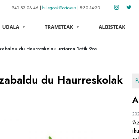
943 83 03 46
|
bulegoak@orio.eus
|
8:30-14:30
UDALA
TRAMITEAK
ALBISTEAK
abaldu du Haurreskolak urriaren 1etik 9ra
zabaldu du Haurreskolak
P
A
20
‘A
ik