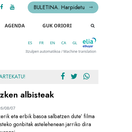
BULETINA. Harpidetu
AGENDA
GUK ORIORI
ES
FR
EN
CA
GL
Itzulpen automatikoa / Machine translation
ARTEKATU!
zken albisteak
26/08/07
zerik eta erbik basoa salbatzen dute’ filma
usteko gonbitak astelehenean jarriko dira