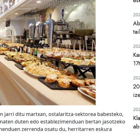
es
20
Ab
ta
20
Ka
17
20
20
iz
20
 jarri ditu martxan, ostalaritza-sektorea babesteko,
Kl
ramaten duten edo establezimenduan bertan jasotzeko
ab
enduen zerrenda osatu du, herritarren eskura