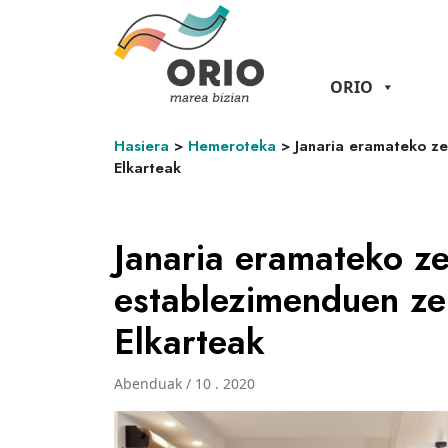
ORIO
Hasiera
>
Hemeroteka
>
Janaria eramateko z
Elkarteak
Janaria eramateko ze
establezimenduen ze
Elkarteak
Abenduak / 10 . 2020