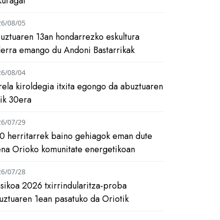
kuragai
26/08/05
uztuaren 13an hondarrezko eskultura
ilerra emango du Andoni Bastarrikak
26/08/04
rela kiroldegia itxita egongo da abuztuaren
tik 30era
26/07/29
0 herritarrek baino gehiagok eman dute
ena Orioko komunitate energetikoan
26/07/28
asikoa 2026 txirrindularitza-proba
uztuaren 1ean pasatuko da Oriotik