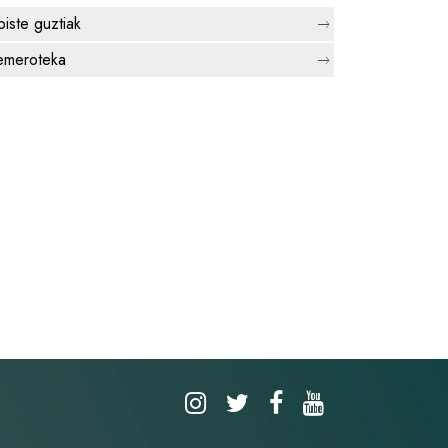
biste guztiak
meroteka