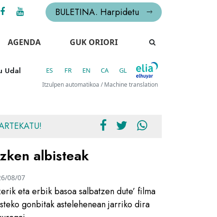
BULETINA. Harpidetu
AGENDA
GUK ORIORI
u Udal
ES
FR
EN
CA
GL
Itzulpen automatikoa / Machine translation
ARTEKATU!
zken albisteak
26/08/07
zerik eta erbik basoa salbatzen dute’ filma
usteko gonbitak astelehenean jarriko dira