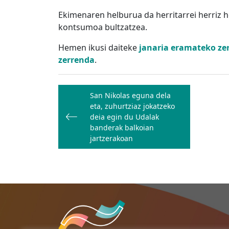
Ekimenaren helburua da herritarrei herriz h
kontsumoa bultzatzea.
Hemen ikusi daiteke
janaria eramateko ze
zerrenda
.
Bidalketetan
San Nikolas eguna dela
zehar
eta, zuhurtziaz jokatzeko
nabigatu
deia egin du Udalak
banderak balkoian
jartzerakoan