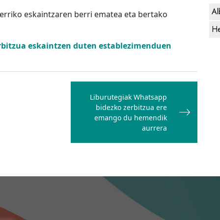
Al
erriko eskaintzaren berri ematea eta bertako
He
rbitzua eskaintzen duten establezimenduen
Liburutegiak Whatsapp
bidezko zerbitzua ere
emango du hemendik
aurrera