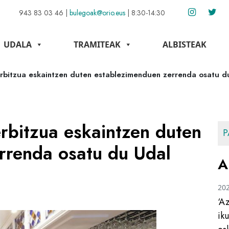
943 83 03 46
|
bulegoak@orio.eus
|
8:30-14:30
UDALA
TRAMITEAK
ALBISTEAK
erbitzua eskaintzen duten establezimenduen zerrenda osatu d
rbitzua eskaintzen duten
P
rrenda osatu du Udal
A
20
‘A
ik