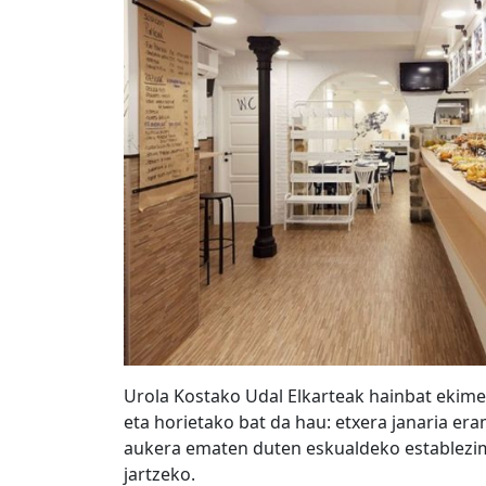
Urola Kostako Udal Elkarteak hainbat ekimen
eta horietako bat da hau: etxera janaria e
aukera ematen duten eskualdeko establezim
jartzeko.