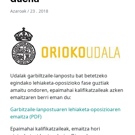
Azaroak / 23 . 2018
Udalak garbiltzaile-lanpostu bat betetzeko
egindako lehiaketa-oposizioko fase guztiak
amaitu ondoren, epaimahai kalifikatzaileak azken
emaitzaren berri eman du:
Garbitzaile-lanpostuaren lehiaketa-oposizioaren
emaitza (PDF)
Epaimahai kalifikatzaileak, emaitza hori