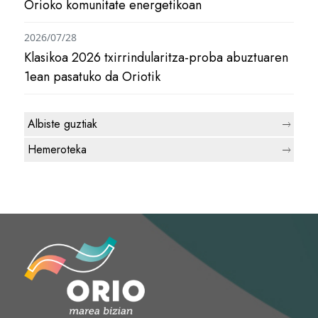
Orioko komunitate energetikoan
2026/07/28
Klasikoa 2026 txirrindularitza-proba abuztuaren
1ean pasatuko da Oriotik
Albiste guztiak
Hemeroteka