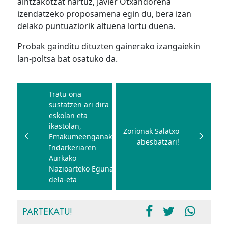
aintzakotzat hartuz, Javier Otxandorena
izendatzeko proposamena egin du, bera izan
delako puntuaziorik altuena lortu duena.
Probak gainditu dituzten gainerako izangaiekin
lan-poltsa bat osatuko da.
Bidalketetan
zehar
Tratu ona
sustatzen ari dira
nabigatu
eskolan eta
ikastolan,
Zorionak Salatxo
Emakumeenganako
abesbatzari!
Indarkeriaren
Aurkako
Nazioarteko Eguna
dela-eta
PARTEKATU!