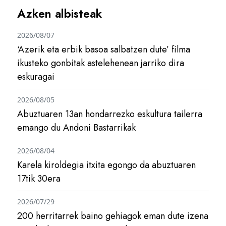
Azken albisteak
2026/08/07
‘Azerik eta erbik basoa salbatzen dute’ filma
ikusteko gonbitak astelehenean jarriko dira
eskuragai
2026/08/05
Abuztuaren 13an hondarrezko eskultura tailerra
emango du Andoni Bastarrikak
2026/08/04
Karela kiroldegia itxita egongo da abuztuaren
17tik 30era
2026/07/29
200 herritarrek baino gehiagok eman dute izena