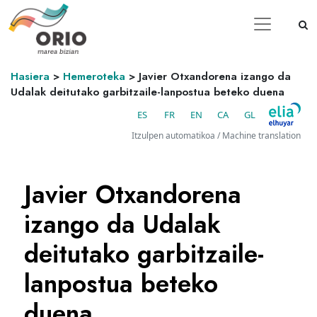
Hasiera
>
Hemeroteka
>
Javier Otxandorena izango da
Udalak deitutako garbitzaile-lanpostua beteko duena
ES
FR
EN
CA
GL
Itzulpen automatikoa / Machine translation
Javier Otxandorena
izango da Udalak
deitutako garbitzaile-
lanpostua beteko
duena