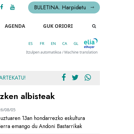
BULETINA. Harpidetu
AGENDA
GUK ORIORI
ES
FR
EN
CA
GL
Itzulpen automatikoa / Machine translation
ARTEKATU!
zken albisteak
26/08/05
uztuaren 13an hondarrezko eskultura
ilerra emango du Andoni Bastarrikak