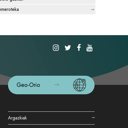
meroteka
Geo-Orio
Argazkiak