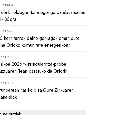
26/08/04
rela kiroldegia itxita egongo da abuztuaren
tik 30era
26/07/29
0 herritarrek baino gehiagok eman dute
ena Orioko komunitate energetikoan
26/07/28
asikoa 2026 txirrindularitza-proba
uztuaren 1ean pasatuko da Oriotik
26/07/27
runbatean hasiko dira Gure Zirkuaren
analdiak
biste guztiak