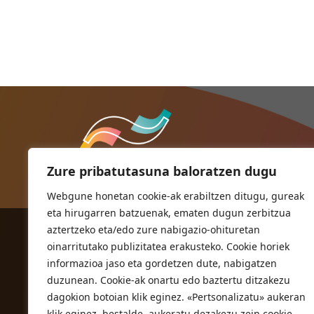
Zure pribatutasuna baloratzen dugu
Webgune honetan cookie-ak erabiltzen ditugu, gureak
eta hirugarren batzuenak, ematen dugun zerbitzua
aztertzeko eta/edo zure nabigazio-ohituretan
ORIOKO UDALA
oinarritutako publizitatea erakusteko. Cookie horiek
Herriko plaza,1
informazioa jaso eta gordetzen dute, nabigatzen
20810 Orio (Gipuzkoa)
duzunean. Cookie-ak onartu edo baztertu ditzakezu
T. 943 83 03 46
dagokion botoian klik eginez. «Pertsonalizatu» aukeran
klik eginez, bestalde, aukeratu dezakezu zein cookie