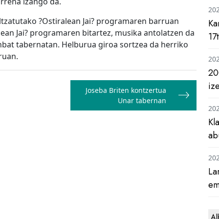
rrena izango da.
20
tzatutako ?Ostiralean Jai? programaren barruan
Ka
alean Jai? programaren bitartez, musika antolatzen da
17
inbat tabernatan. Helburua giroa sortzea da herriko
ruan.
20
20
iz
Joseba Briten kontzertua
Unar tabernan
20
Kl
ab
20
La
em
Al