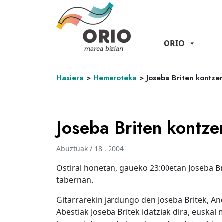
ORIO
Hasiera
>
Hemeroteka
>
Joseba Briten kontze
Joseba Briten kontze
Abuztuak / 18 . 2004
Ostiral honetan, gaueko 23:00etan Joseba Br
tabernan.
Gitarrarekin jardungo den Joseba Britek, An
Abestiak Joseba Britek idatziak dira, euskal 