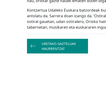
hau, oriotar gazte hauek ematen duten biga
Kontzertua Udaleko Euskara batzordeak bul
antolatu da. Sarrera doan izango da. ‘Ostir
ostiral gauetan, udan ostiralero, Orioko ha
tabernetan, musikaren eta euskararen ingu
Bidalketetan
URETAKO GAZTELUAK
zehar
HAURRENTZAT
nabigatu