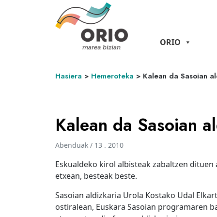
ORIO
Hasiera
>
Hemeroteka
>
Kalean da Sasoian al
Kalean da Sasoian al
Abenduak / 13 . 2010
Eskualdeko kirol albisteak zabaltzen dituen 
etxean, besteak beste.
Sasoian aldizkaria Urola Kostako Udal Elkar
ostiralean, Euskara Sasoian programaren ba