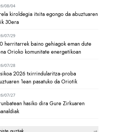
26/08/04
rela kiroldegia itxita egongo da abuztuaren
tik 30era
26/07/29
0 herritarrek baino gehiagok eman dute
ena Orioko komunitate energetikoan
26/07/28
asikoa 2026 txirrindularitza-proba
uztuaren 1ean pasatuko da Oriotik
26/07/27
runbatean hasiko dira Gure Zirkuaren
analdiak
biste guztiak