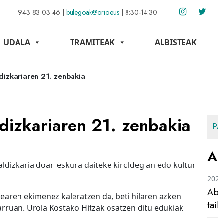
943 83 03 46
|
bulegoak@orio.eus
|
8:30-14:30
UDALA
TRAMITEAK
ALBISTEAK
dizkariaren 21. zenbakia
dizkariaren 21. zenbakia
P
A
aldizkaria doan eskura daiteke kiroldegian edo kultur
20
Ab
tearen ekimenez kaleratzen da, beti hilaren azken
ta
rruan. Urola Kostako Hitzak osatzen ditu edukiak