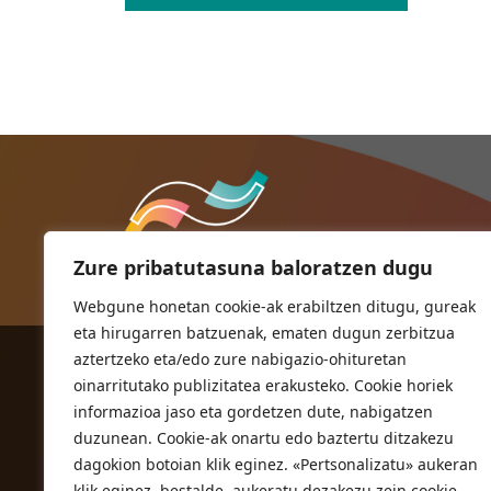
Zure pribatutasuna baloratzen dugu
Webgune honetan cookie-ak erabiltzen ditugu, gureak
eta hirugarren batzuenak, ematen dugun zerbitzua
aztertzeko eta/edo zure nabigazio-ohituretan
ORIOKO UDALA
oinarritutako publizitatea erakusteko. Cookie horiek
Herriko plaza,1
informazioa jaso eta gordetzen dute, nabigatzen
20810 Orio (Gipuzkoa)
duzunean. Cookie-ak onartu edo baztertu ditzakezu
T. 943 83 03 46
dagokion botoian klik eginez. «Pertsonalizatu» aukeran
klik eginez, bestalde, aukeratu dezakezu zein cookie