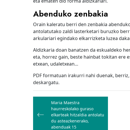
eta ematen dio forma aldizkariari.
Abenduko zenbakia
Orain kaleratu berri den zenbakia abenduko
antolatutako zaldi lasterketari buruzko berr
arkulariari egindako elkarrizketa luzea daka
Aldizkaria doan banatzen da eskualdeko herr
eta, horrez gain, beste hainbat tokitan ere 
etxean, udaletxean…
PDF formatuan irakurri nahi duenak, berriz
deskargatu.
Bidalketetan
Maria Maestra
zehar
haurreskolako guraso
nabigatu
elkarteak hitzaldia antolatu
du asteazkenerako,
abenduak 15