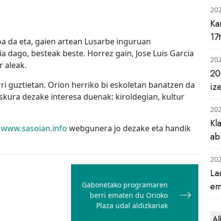
20
Ka
17
a da eta, gaien artean Lusarbe inguruan
ia dago, besteak beste. Horrez gain, Jose Luis Garcia
20
r aleak.
20
i guztietan. Orion herriko bi eskoletan banatzen da
iz
eskura dezake interesa duenak: kiroldegian, kultur
20
Kl
,
www.sasoian.info
webgunera jo dezake eta handik
ab
20
La
Gabonetako programaren
em
berri ematen du Orioko
Plaza udal aldizkariak
Al