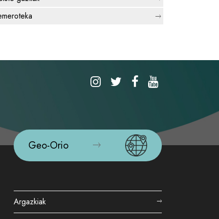
meroteka
Geo-Orio
Argazkiak