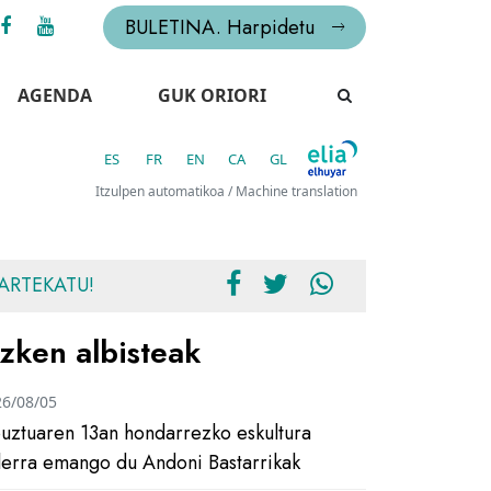
BULETINA. Harpidetu
AGENDA
GUK ORIORI
ES
FR
EN
CA
GL
Itzulpen automatikoa / Machine translation
ARTEKATU!
zken albisteak
26/08/05
uztuaren 13an hondarrezko eskultura
ilerra emango du Andoni Bastarrikak