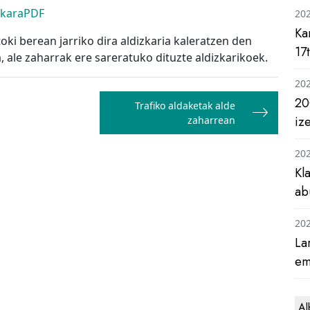
rkaraPDF
20
Ka
oki berean jarriko dira aldizkaria kaleratzen den
17
 ale zaharrak ere sareratuko dituzte aldizkarikoek.
20
20
Trafiko aldaketak alde
iz
zaharrean
20
Kl
ab
20
La
em
Al