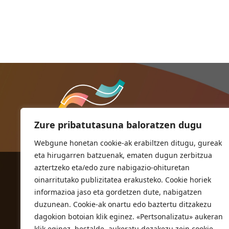
Zure pribatutasuna baloratzen dugu
Webgune honetan cookie-ak erabiltzen ditugu, gureak
eta hirugarren batzuenak, ematen dugun zerbitzua
aztertzeko eta/edo zure nabigazio-ohituretan
ORIOKO UDALA
oinarritutako publizitatea erakusteko. Cookie horiek
Herriko plaza,1
informazioa jaso eta gordetzen dute, nabigatzen
20810 Orio (Gipuzkoa)
duzunean. Cookie-ak onartu edo baztertu ditzakezu
T. 943 83 03 46
dagokion botoian klik eginez. «Pertsonalizatu» aukeran
klik eginez, bestalde, aukeratu dezakezu zein cookie