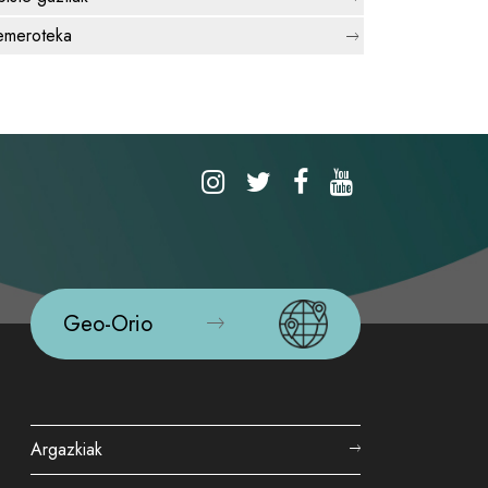
meroteka
Geo-Orio
Argazkiak