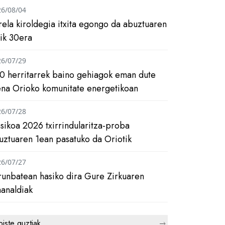
26/08/04
rela kiroldegia itxita egongo da abuztuaren
tik 30era
26/07/29
0 herritarrek baino gehiagok eman dute
ena Orioko komunitate energetikoan
26/07/28
asikoa 2026 txirrindularitza-proba
uztuaren 1ean pasatuko da Oriotik
26/07/27
runbatean hasiko dira Gure Zirkuaren
analdiak
biste guztiak