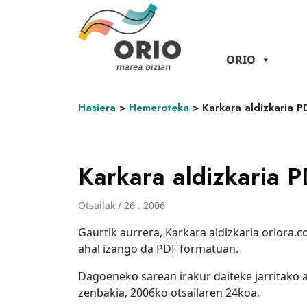
ORIO
Hasiera
>
Hemeroteka
>
Karkara aldizkaria P
Karkara aldizkaria 
Otsailak / 26 . 2006
Gaurtik aurrera, Karkara aldizkaria oriora.c
ahal izango da PDF formatuan.
Dagoeneko sarean irakur daiteke jarritako a
zenbakia, 2006ko otsailaren 24koa.