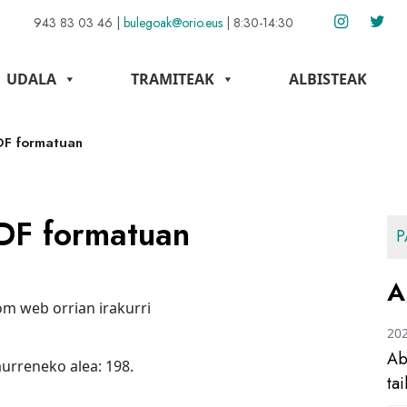
943 83 03 46
|
bulegoak@orio.eus
|
8:30-14:30
UDALA
TRAMITEAK
ALBISTEAK
DF formatuan
PDF formatuan
P
A
om web orrian irakurri
20
Ab
urreneko alea: 198.
ta