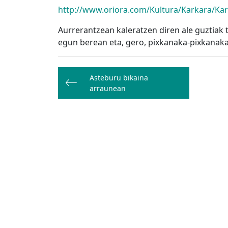
http://www.oriora.com/Kultura/Karkara/Ka
Aurrerantzean kaleratzen diren ale guztiak t
egun berean eta, gero, pixkanaka-pixkanaka,
Bidalketetan
Asteburu bikaina
zehar
arraunean
nabigatu