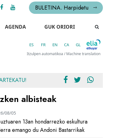
BULETINA. Harpidetu
AGENDA
GUK ORIORI
ES
FR
EN
CA
GL
Itzulpen automatikoa / Machine translation
ARTEKATU!
zken albisteak
26/08/05
uztuaren 13an hondarrezko eskultura
ilerra emango du Andoni Bastarrikak