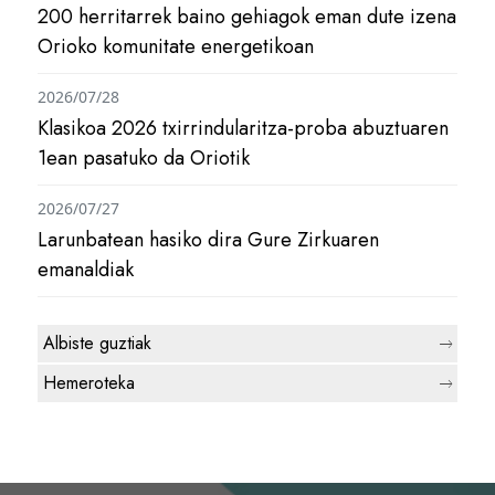
200 herritarrek baino gehiagok eman dute izena
Orioko komunitate energetikoan
2026/07/28
Klasikoa 2026 txirrindularitza-proba abuztuaren
1ean pasatuko da Oriotik
2026/07/27
Larunbatean hasiko dira Gure Zirkuaren
emanaldiak
Albiste guztiak
Hemeroteka