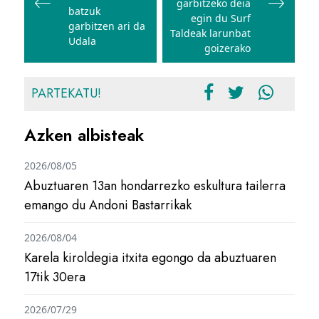
garbitzeko deia
batzuk
egin du Surf
garbitzen ari da
Taldeak larunbat
Udala
goizerako
PARTEKATU!
Azken albisteak
2026/08/05
Abuztuaren 13an hondarrezko eskultura tailerra
emango du Andoni Bastarrikak
2026/08/04
Karela kiroldegia itxita egongo da abuztuaren
17tik 30era
2026/07/29