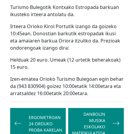
Turismo Bulegotik Kontxako Estropada barkuan
ikusteko irteera antolatu da.
Irteera Orioko Kirol Portutik izango da goizeko
10:45ean. Donostian barkutik estropadak ikusi
eta amaiaren barkua Oriora itzuliko da. Prezioak
ondorengoak izango dira:
Helduak 20 euro. Umeak (12 urtetik beherakoak)
15 euro.
Izen-ematea Orioko Turismo Bulegoan egin behar
da (943 830904) goizez 10:00etatik 14:00etara eta
arratsaldez 16:00etatik 20:00etara.
Bidalketetan
zehar
DANBOLIN
ERGOMETROAN
MUSIKA
nabigatu
24 ORDUKO
ESKOLAKO
PROBA KARELAN
MATRIKULAZIOA