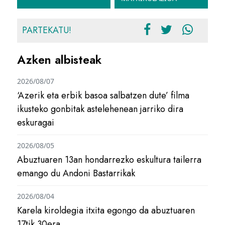
PARTEKATU!
Azken albisteak
2026/08/07
‘Azerik eta erbik basoa salbatzen dute’ filma
ikusteko gonbitak astelehenean jarriko dira
eskuragai
2026/08/05
Abuztuaren 13an hondarrezko eskultura tailerra
emango du Andoni Bastarrikak
2026/08/04
Karela kiroldegia itxita egongo da abuztuaren
17tik 30era