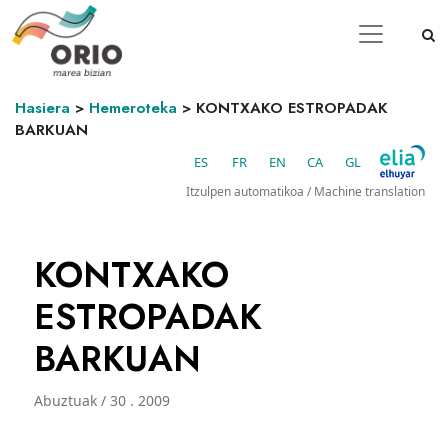
Hasiera
>
Hemeroteka
>
KONTXAKO ESTROPADAK
BARKUAN
ES
FR
EN
CA
GL
Itzulpen automatikoa / Machine translation
KONTXAKO
ESTROPADAK
BARKUAN
Abuztuak / 30 . 2009