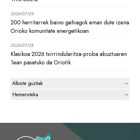
2026/07/29
200 herritarrek baino gehiagok eman dute izena
Orioko komunitate energetikoan
2026/07/28
Klasikoa 2026 txirrindularitza-proba abuztuaren
1ean pasatuko da Oriotik
Albiste guztiak
Hemeroteka