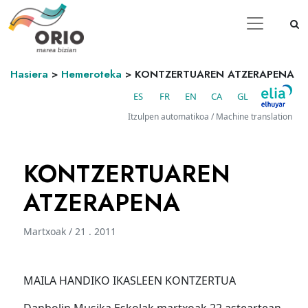
Hasiera
>
Hemeroteka
>
KONTZERTUAREN ATZERAPENA
ES
FR
EN
CA
GL
Itzulpen automatikoa / Machine translation
KONTZERTUAREN
ATZERAPENA
Martxoak / 21 . 2011
MAILA HANDIKO IKASLEEN KONTZERTUA