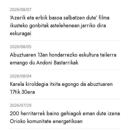
2026/08/07
‘Azerik eta erbik basoa salbatzen dute’ filma
ikusteko gonbitak astelehenean jarriko dira
eskuragai
2026/08/05
Abuztuaren 13an hondarrezko eskultura tailerra
emango du Andoni Bastarrikak
2026/08/04
Karela kiroldegia itxita egongo da abuztuaren
17tik 30era
2026/07/29
200 herritarrek baino gehiagok eman dute izena
Orioko komunitate energetikoan