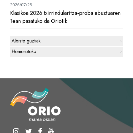
2026/07/28
Klasikoa 2026 txirrindularitza-proba abuztuaren
1ean pasatuko da Oriotik
Albiste guztiak
Hemeroteka