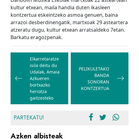
Danbolin Musika Eskolak martxoak 22 asteartean
kultur etxean, maila handia duten ikasleen
kontzertua eskeintzeko asmoa genuen, baina
arrazoi desberdinengatik, martxoak 29 asteartera
atzeratu dugu, kultur etxean arratsaldeko 7etan.
Barkatu eragozpenak.
Bidalketetan
zehar
Elkarretaratze
isila deitu du
nabigatu
PELIKULETAKO
Udalak, Amaia
BANDA
Azkueren
SONORAN
bortxazko
KONTZERTUA
heriotza
gaitzesteko
PARTEKATU!
Azken albisteak