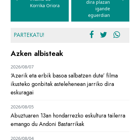
dira plazan
Korrika Oriora
igande
eguerdian
PARTEKATU!
Azken albisteak
2026/08/07
‘Azerik eta erbik basoa salbatzen dute’ filma
ikusteko gonbitak astelehenean jarriko dira
eskuragai
2026/08/05
Abuztuaren 13an hondarrezko eskultura tailerra
emango du Andoni Bastarrikak
2026/08/04