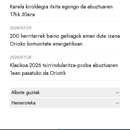
Karela kiroldegia itxita egongo da abuztuaren
17tik 30era
2026/07/29
200 herritarrek baino gehiagok eman dute izena
Orioko komunitate energetikoan
2026/07/28
Klasikoa 2026 txirrindularitza-proba abuztuaren
1ean pasatuko da Oriotik
Albiste guztiak
Hemeroteka