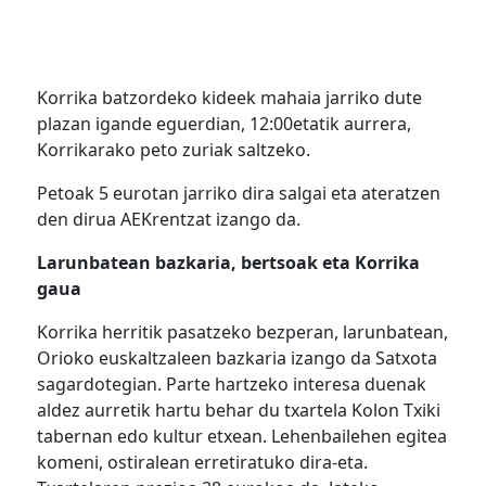
Korrika batzordeko kideek mahaia jarriko dute
plazan igande eguerdian, 12:00etatik aurrera,
Korrikarako peto zuriak saltzeko.
Petoak 5 eurotan jarriko dira salgai eta ateratzen
den dirua AEKrentzat izango da.
Larunbatean bazkaria, bertsoak eta Korrika
gaua
Korrika herritik pasatzeko bezperan, larunbatean,
Orioko euskaltzaleen bazkaria izango da Satxota
sagardotegian. Parte hartzeko interesa duenak
aldez aurretik hartu behar du txartela Kolon Txiki
tabernan edo kultur etxean. Lehenbailehen egitea
komeni, ostiralean erretiratuko dira-eta.