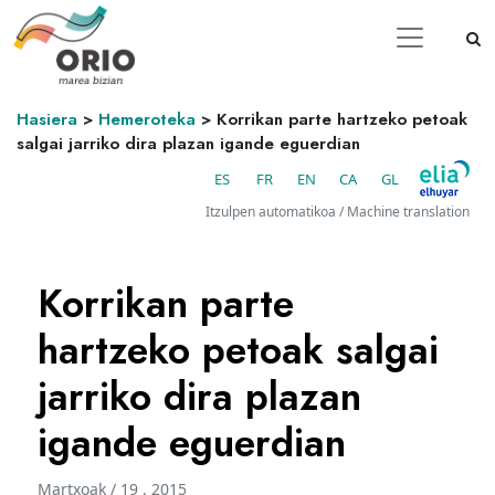
Hasiera
>
Hemeroteka
>
Korrikan parte hartzeko petoak
salgai jarriko dira plazan igande eguerdian
ES
FR
EN
CA
GL
Itzulpen automatikoa / Machine translation
Korrikan parte
hartzeko petoak salgai
jarriko dira plazan
igande eguerdian
Martxoak / 19 . 2015