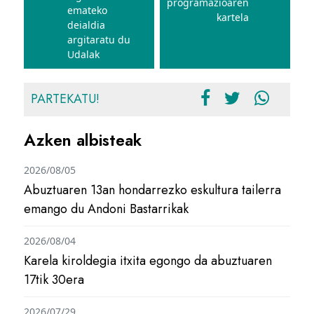
programazioaren
emateko
kartela
deialdia
argitaratu du
Udalak
PARTEKATU!
Azken albisteak
2026/08/05
Abuztuaren 13an hondarrezko eskultura tailerra
emango du Andoni Bastarrikak
2026/08/04
Karela kiroldegia itxita egongo da abuztuaren
17tik 30era
2026/07/29