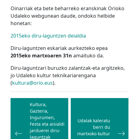
Oinarriak eta bete beharreko eranskinak Orioko
Udaleko webgunean daude, ondoko helbide
honetan:
2015eko diru-laguntzen deialdia
Diru-laguntzen eskariak aurkezteko epea
2015eko martxoaren 31n
amaituko da.
Diru-laguntzari buruzko zalantzak-eta argitzeko,
jo Udaleko kultur teknikariarengana
(
kultura@orio.eus
).
Bidalketetan
zehar
Kultura,
Gazteria,
nabigatu
Ingurumen,
Udalak kaleratu
Festa eta aisialdi
berri du
jarduerei diru-
martxoko kultur
laguntzak