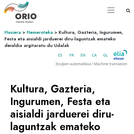
Hasiera
>
Hemeroteka
>
Kultura, Gazteria, Ingurumen,
Festa eta aisialdi jarduerei diru-laguntzak emateko
deialdia argitaratu du Udalak
ES
FR
EN
CA
GL
Itzulpen automatikoa / Machine translation
Kultura, Gazteria,
Ingurumen, Festa eta
aisialdi jarduerei diru-
laguntzak emateko