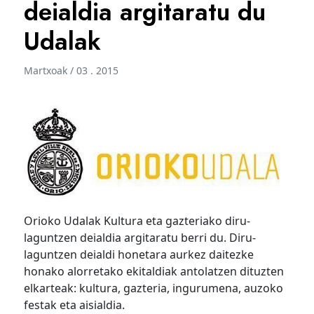
deialdia argitaratu du
Udalak
Martxoak / 03 . 2015
Orioko Udalak Kultura eta gazteriako diru-
laguntzen deialdia argitaratu berri du. Diru-
laguntzen deialdi honetara aurkez daitezke
honako alorretako ekitaldiak antolatzen dituzten
elkarteak: kultura, gazteria, ingurumena, auzoko
festak eta aisialdia.