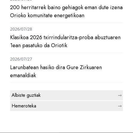
200 herritarrek baino gehiagok eman dute izena
Orioko komunitate energetikoan
2026/07/28
Klasikoa 2026 txirrindularitza-proba abuztuaren
1ean pasatuko da Oriotik
2026/07/27
Larunbatean hasiko dira Gure Zirkuaren
emanaldiak
Albiste guztiak
Hemeroteka