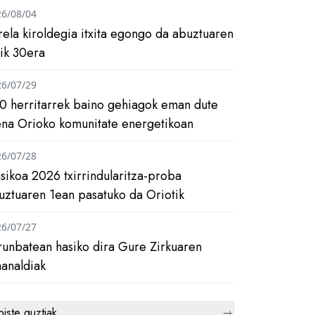
26/08/04
rela kiroldegia itxita egongo da abuztuaren
tik 30era
26/07/29
0 herritarrek baino gehiagok eman dute
ena Orioko komunitate energetikoan
26/07/28
asikoa 2026 txirrindularitza-proba
uztuaren 1ean pasatuko da Oriotik
26/07/27
runbatean hasiko dira Gure Zirkuaren
analdiak
biste guztiak