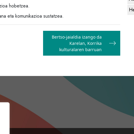
azioa hobetzea.
He
ana eta komunikazioa sustatzea.
Bertso-jaialdia izango da
Karelan, Korrika
kulturalaren barruan