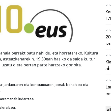
20
Ka
17
20
20
iz
ahaia berraktibatu nahi du, eta horretarako, Kultura
20
n, asteazkenarekin. 19:30ean hasiko da saioa kultur
Kl
i luzatu diete bertan parte hartzeko gonbita.
ab
20
tur jardueraren eta kontsumoaren joerak behatzea eta
La
.
em
harremanak indartzea.
ateratzea.
Al