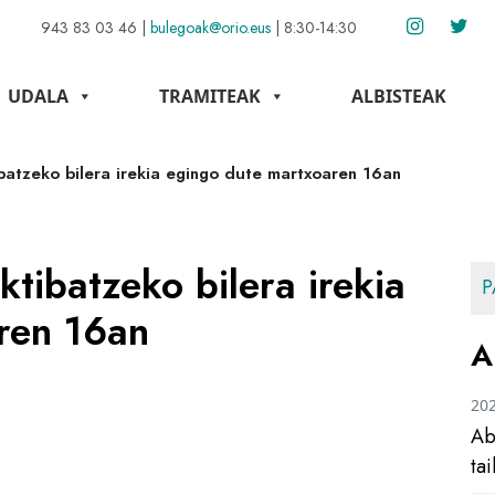
943 83 03 46
|
bulegoak@orio.eus
|
8:30-14:30
UDALA
TRAMITEAK
ALBISTEAK
batzeko bilera irekia egingo dute martxoaren 16an
ktibatzeko bilera irekia
P
ren 16an
A
20
Ab
ta