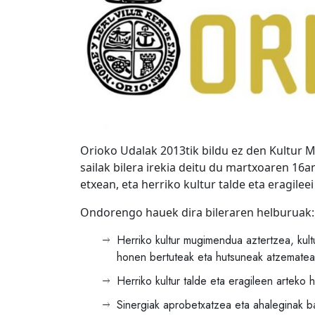
Orioko Udalak 2013tik bildu ez den Kultur M
sailak bilera irekia deitu du martxoaren 16a
etxean, eta herriko kultur talde eta eragilee
Ondorengo hauek dira bileraren helburuak:
Herriko kultur mugimendua aztertzea, kul
honen bertuteak eta hutsuneak atzematea
Herriko kultur talde eta eragileen arteko 
Sinergiak aprobetxatzea eta ahaleginak b