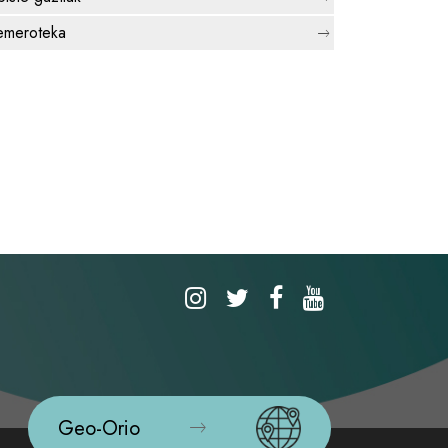
meroteka
Geo-Orio