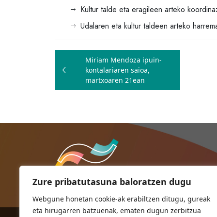
Kultur talde eta eragileen arteko koordin
Udalaren eta kultur taldeen arteko harrem
Bidalketetan
Miriam Mendoza ipuin-
zehar
kontalariaren saioa,
nabigatu
martxoaren 21ean
Zure pribatutasuna baloratzen dugu
Webgune honetan cookie-ak erabiltzen ditugu, gureak
eta hirugarren batzuenak, ematen dugun zerbitzua