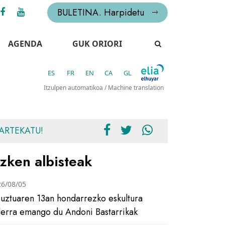
BULETINA. Harpidetu
AGENDA
GUK ORIORI
ES
FR
EN
CA
GL
Itzulpen automatikoa / Machine translation
ARTEKATU!
zken albisteak
26/08/05
uztuaren 13an hondarrezko eskultura
ilerra emango du Andoni Bastarrikak