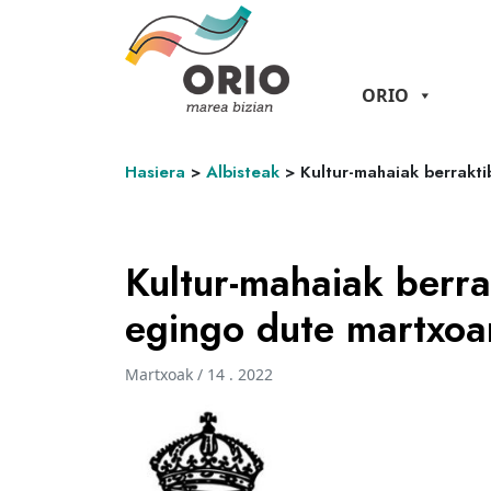
ORIO
Hasiera
>
Albisteak
>
Kultur-mahaiak berrakti
Kultur-mahaiak berra
egingo dute martxoa
Martxoak / 14 . 2022