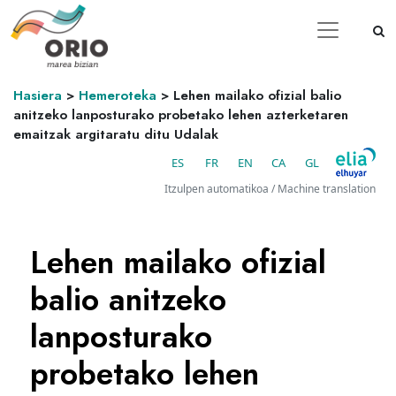
Hasiera
>
Hemeroteka
>
Lehen mailako ofizial balio
anitzeko lanposturako probetako lehen azterketaren
emaitzak argitaratu ditu Udalak
ES
FR
EN
CA
GL
Itzulpen automatikoa / Machine translation
Lehen mailako ofizial
balio anitzeko
lanposturako
probetako lehen