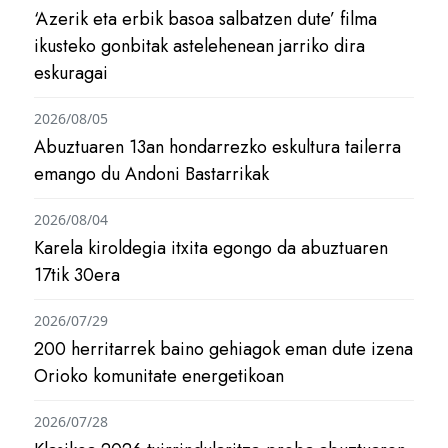
‘Azerik eta erbik basoa salbatzen dute’ filma
ikusteko gonbitak astelehenean jarriko dira
eskuragai
2026/08/05
Abuztuaren 13an hondarrezko eskultura tailerra
emango du Andoni Bastarrikak
2026/08/04
Karela kiroldegia itxita egongo da abuztuaren
17tik 30era
2026/07/29
200 herritarrek baino gehiagok eman dute izena
Orioko komunitate energetikoan
2026/07/28