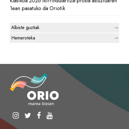
Klasikoa 2026 txirrindularitza-proba abuztuaren
1ean pasatuko da Oriotik
Albiste guztiak
Hemeroteka