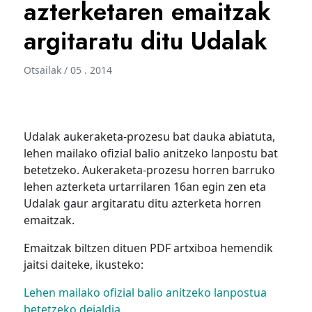
azterketaren emaitzak
argitaratu ditu Udalak
Otsailak / 05 . 2014
Udalak aukeraketa-prozesu bat dauka abiatuta,
lehen mailako ofizial balio anitzeko lanpostu bat
betetzeko. Aukeraketa-prozesu horren barruko
lehen azterketa urtarrilaren 16an egin zen eta
Udalak gaur argitaratu ditu azterketa horren
emaitzak.
Emaitzak biltzen dituen PDF artxiboa hemendik
jaitsi daiteke, ikusteko:
Lehen mailako ofizial balio anitzeko lanpostua
betetzeko deialdia