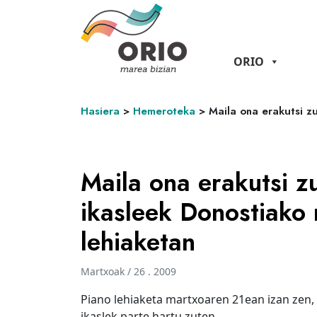
ORIO
Hasiera
>
Hemeroteka
>
Maila ona erakutsi z
Maila ona erakutsi z
ikasleek Donostiako 
lehiaketan
Martxoak / 26 . 2009
Piano lehiaketa martxoaren 21ean izan zen,
ikaslek parte hartu zuten.