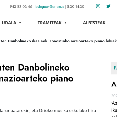
943 83 03 46
|
bulegoak@orio.eus
|
8:30-14:30
UDALA
TRAMITEAK
ALBISTEAK
uten Danbolineko ikasleek Donostiako nazioarteko piano lehia
uten Danbolineko
P
nazioarteko piano
A
20
‘A
ik
 larunbatarekin, eta Orioko musika eskolako hiru