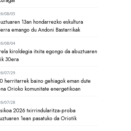
kuragai
26/08/05
uztuaren 13an hondarrezko eskultura
ilerra emango du Andoni Bastarrikak
26/08/04
rela kiroldegia itxita egongo da abuztuaren
tik 30era
26/07/29
0 herritarrek baino gehiagok eman dute
ena Orioko komunitate energetikoan
26/07/28
asikoa 2026 txirrindularitza-proba
uztuaren 1ean pasatuko da Oriotik