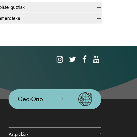
biste guztiak
meroteka
Geo-Orio
Argazkiak