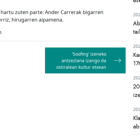
es
ek hartu zuten parte: Ander Carrerak bigarren
20
erriz, hirugarren aipamena.
Ab
ta
n
20
‘Soofing’ izeneko
Ka
antzezlana izango da
17
ostiralean kultur etxean
20
20
iz
20
Kl
ab