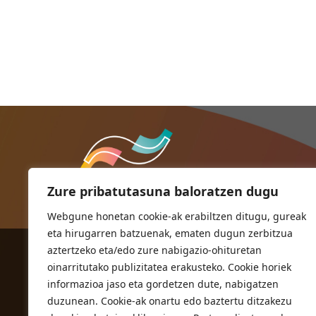
Zure pribatutasuna baloratzen dugu
Webgune honetan cookie-ak erabiltzen ditugu, gureak
eta hirugarren batzuenak, ematen dugun zerbitzua
aztertzeko eta/edo zure nabigazio-ohituretan
ORIOKO UDALA
oinarritutako publizitatea erakusteko. Cookie horiek
Herriko plaza,1
informazioa jaso eta gordetzen dute, nabigatzen
20810 Orio (Gipuzkoa)
duzunean. Cookie-ak onartu edo baztertu ditzakezu
T. 943 83 03 46