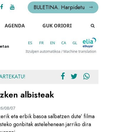
BULETINA. Harpidetu
AGENDA
GUK ORIORI
ES
FR
EN
CA
GL
ketan
Itzulpen automatikoa / Machine translation
ARTEKATU!
zken albisteak
26/08/07
zerik eta erbik basoa salbatzen dute’ filma
usteko gonbitak astelehenean jarriko dira