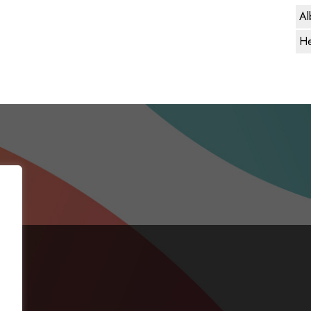
Al
He