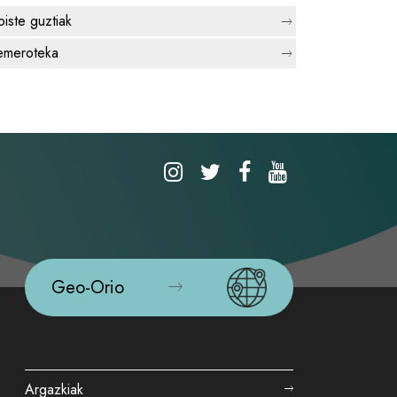
biste guztiak
meroteka
Geo-Orio
Argazkiak