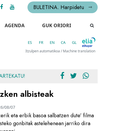
BULETINA. Harpidetu
AGENDA
GUK ORIORI
ES
FR
EN
CA
GL
Itzulpen automatikoa / Machine translation
ARTEKATU!
zken albisteak
26/08/07
zerik eta erbik basoa salbatzen dute’ filma
usteko gonbitak astelehenean jarriko dira