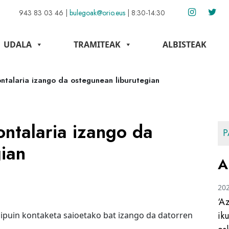
943 83 03 46
|
bulegoak@orio.eus
|
8:30-14:30
UDALA
TRAMITEAK
ALBISTEAK
ontalaria izango da ostegunean liburutegian
ontalaria izango da
P
ian
A
20
‘A
ik
 ipuin kontaketa saioetako bat izango da datorren