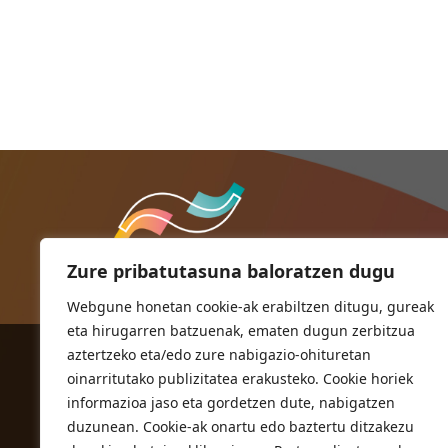
Zure pribatutasuna baloratzen dugu
Webgune honetan cookie-ak erabiltzen ditugu, gureak
eta hirugarren batzuenak, ematen dugun zerbitzua
aztertzeko eta/edo zure nabigazio-ohituretan
ORIOKO UDALA
oinarritutako publizitatea erakusteko. Cookie horiek
Herriko plaza,1
informazioa jaso eta gordetzen dute, nabigatzen
20810 Orio (Gipuzkoa)
duzunean. Cookie-ak onartu edo baztertu ditzakezu
T. 943 83 03 46