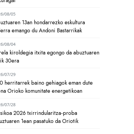
kuragai
26/08/05
uztuaren 13an hondarrezko eskultura
ilerra emango du Andoni Bastarrikak
26/08/04
rela kiroldegia itxita egongo da abuztuaren
tik 30era
26/07/29
0 herritarrek baino gehiagok eman dute
ena Orioko komunitate energetikoan
26/07/28
asikoa 2026 txirrindularitza-proba
uztuaren 1ean pasatuko da Oriotik