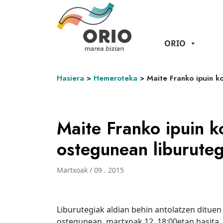
ORIO
Hasiera
>
Hemeroteka
>
Maite Franko ipuin k
Maite Franko ipuin k
ostegunean liburuteg
Martxoak / 09 . 2015
Liburutegiak aldian behin antolatzen dituen
ostegunean, martxoak 12, 18:00etan hasita.