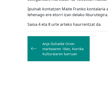
Ipuinak kontatzen Maite Franko kontalaria 
lehenago ere etorri izan delako liburutegira
Saioa 4 eta 8 urte arteko haurrentzat da.
Bidalketetan
zehar
Anje Duhalde Orion
martxoaren 18an, Korrika
nabigatu
Kulturalaren barruan