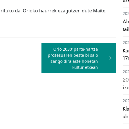
es
arituko da. Orioko haurrek ezagutzen dute Maite,
20
.
Ab
ta
20
‘Orio 2030’ parte-hartze
Ka
prozesuaren beste bi saio
17
izango dira aste honetan
kultur etxean
20
20
iz
20
Kl
ab