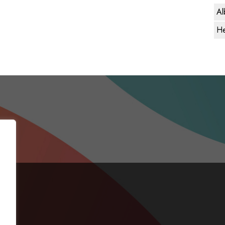
Al
He