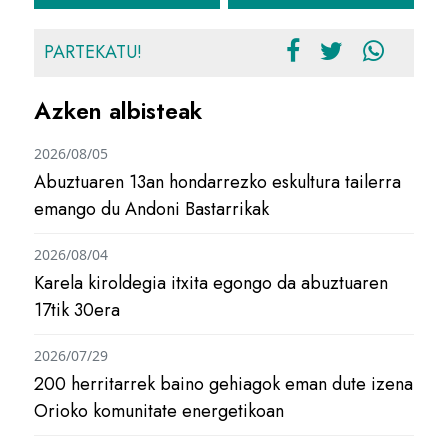
PARTEKATU!
Azken albisteak
2026/08/05
Abuztuaren 13an hondarrezko eskultura tailerra
emango du Andoni Bastarrikak
2026/08/04
Karela kiroldegia itxita egongo da abuztuaren
17tik 30era
2026/07/29
200 herritarrek baino gehiagok eman dute izena
Orioko komunitate energetikoan