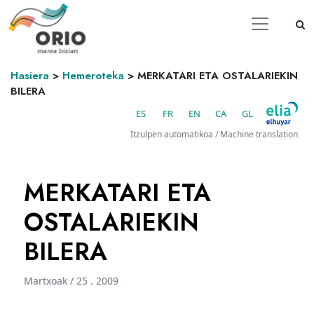
Hasiera
>
Hemeroteka
>
MERKATARI ETA OSTALARIEKIN
BILERA
ES
FR
EN
CA
GL
Itzulpen automatikoa / Machine translation
MERKATARI ETA
OSTALARIEKIN
BILERA
Martxoak / 25 . 2009