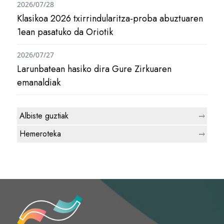
2026/07/28
Klasikoa 2026 txirrindularitza-proba abuztuaren
1ean pasatuko da Oriotik
2026/07/27
Larunbatean hasiko dira Gure Zirkuaren
emanaldiak
Albiste guztiak
Hemeroteka