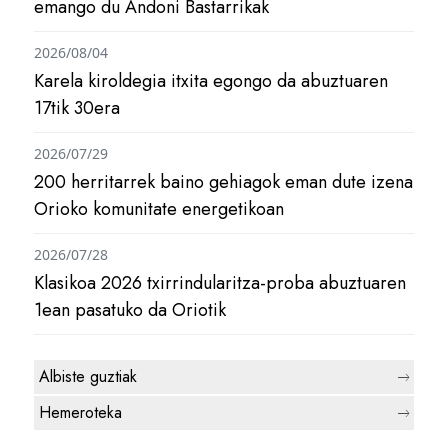
emango du Andoni Bastarrikak
2026/08/04
Karela kiroldegia itxita egongo da abuztuaren
17tik 30era
2026/07/29
200 herritarrek baino gehiagok eman dute izena
Orioko komunitate energetikoan
2026/07/28
Klasikoa 2026 txirrindularitza-proba abuztuaren
1ean pasatuko da Oriotik
Albiste guztiak
Hemeroteka