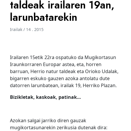
taldeak irailaren 19an,
larunbatarekin
Irailak / 14 . 2015
Irailaren 15etik 22ra ospatuko da Mugikortasun
Iraunkorraren Europar astea, eta, horren
barruan, Herrio natur taldeak eta Orioko Udalak,
bigarren eskuko gauzen azoka antolatu dute
datorren larunbatean, irailak 19, Herriko Plazan.
Bizikletak, kaskoak, patinak…
Azokan salgai jarriko diren gauzak
mugikortasunarekin zerikusia dutenak dira: