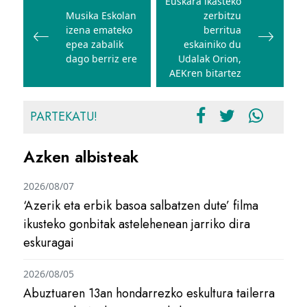
zehar
Euskara ikasteko
Musika Eskolan
zerbitzu
nabigatu
izena emateko
berritua
epea zabalik
eskainiko du
dago berriz ere
Udalak Orion,
AEKren bitartez
PARTEKATU!
Azken albisteak
2026/08/07
‘Azerik eta erbik basoa salbatzen dute’ filma
ikusteko gonbitak astelehenean jarriko dira
eskuragai
2026/08/05
Abuztuaren 13an hondarrezko eskultura tailerra