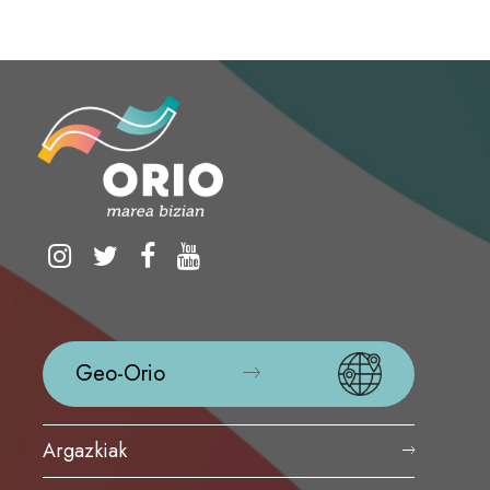
Geo-Orio
Argazkiak