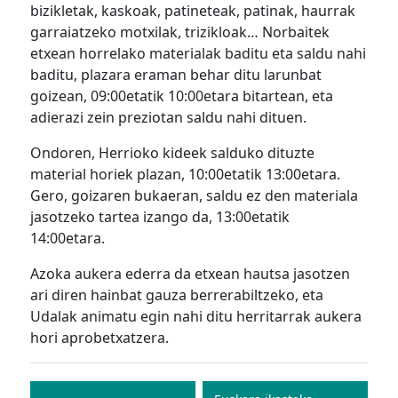
bizikletak, kaskoak, patineteak, patinak, haurrak
garraiatzeko motxilak, trizikloak… Norbaitek
etxean horrelako materialak baditu eta saldu nahi
baditu, plazara eraman behar ditu larunbat
goizean, 09:00etatik 10:00etara bitartean, eta
adierazi zein preziotan saldu nahi dituen.
Ondoren, Herrioko kideek salduko dituzte
material horiek plazan, 10:00etatik 13:00etara.
Gero, goizaren bukaeran, saldu ez den materiala
jasotzeko tartea izango da, 13:00etatik
14:00etara.
Azoka aukera ederra da etxean hautsa jasotzen
ari diren hainbat gauza berrerabiltzeko, eta
Udalak animatu egin nahi ditu herritarrak aukera
hori aprobetxatzera.
Bidalketetan