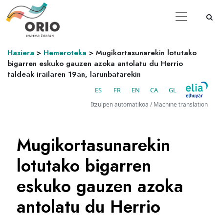
Hasiera
>
Hemeroteka
>
Mugikortasunarekin lotutako
bigarren eskuko gauzen azoka antolatu du Herrio
taldeak irailaren 19an, larunbatarekin
ES
FR
EN
CA
GL
Itzulpen automatikoa / Machine translation
Mugikortasunarekin
lotutako bigarren
eskuko gauzen azoka
antolatu du Herrio