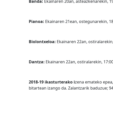
Banda:
Ekainaren 20an, asteazkenarekin, 19
Pianoa:
Ekainaren 21ean, ostegunarekin, 18
Biolontxeloa:
Ekainaren 22an, ostiralarekin
Dantza:
Ekainaren 22an, ostiralarekin, 17:0
2018-19 ikasturterako i
zena emateko epea
bitartean izango da. Zalantzarik baduzue; 9