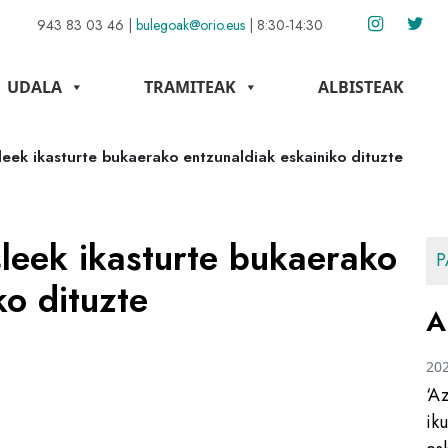
943 83 03 46
|
bulegoak@orio.eus
|
8:30-14:30
UDALA
TRAMITEAK
ALBISTEAK
leek ikasturte bukaerako entzunaldiak eskainiko dituzte
leek ikasturte bukaerako
P
ko dituzte
A
20
‘A
ik