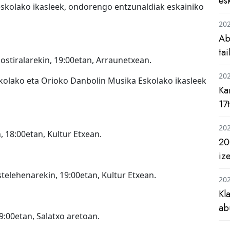
es
 eskolako ikasleek, ondorengo entzunaldiak eskainiko
20
Ab
ta
ostiralarekin, 19:00etan, Arraunetxean.
20
olako eta Orioko Danbolin Musika Eskolako ikasleek
Ka
17
20
 18:00etan, Kultur Etxean.
20
iz
telehenarekin, 19:00etan, Kultur Etxean.
20
Kl
ab
9:00etan, Salatxo aretoan.