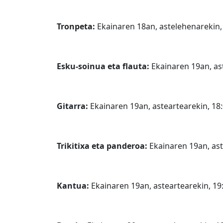
Tronpeta:
Ekainaren 18an, astelehenarekin,
Esku-soinua eta flauta:
Ekainaren 19an, as
Gitarra:
Ekainaren 19an, asteartearekin, 18
Trikitixa eta panderoa:
Ekainaren 19an, ast
Kantua:
Ekainaren 19an, asteartearekin, 19: