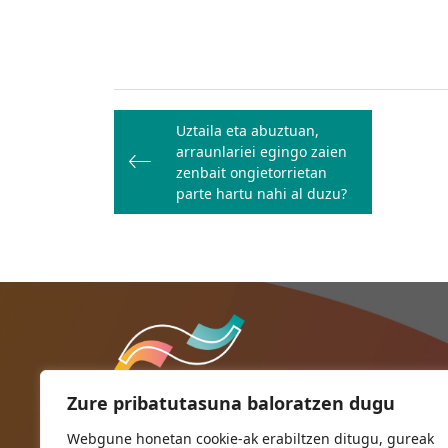
Bidalketetan
Uztaila eta abuztuan,
zehar
arraunlariei egingo zaien
nabigatu
zenbait ongietorrietan
parte hartu nahi al duzu?
Zure pribatutasuna baloratzen dugu
Webgune honetan cookie-ak erabiltzen ditugu, gureak