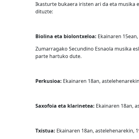
Ikasturte bukaera iristen ari da eta musika
dituzte:
Biolina eta biolontxeloa:
Ekainaren 15ean, 
Zumarragako Secundino Esnaola musika esk
parte hartuko dute.
Perkusioa:
Ekainaren 18an, astelehenarekin,
Saxofoia eta klarinetea:
Ekainaren 18an, as
Txistua:
Ekainaren 18an, astelehenarekin, 1