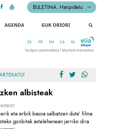
BULETINA. Harpidetu
AGENDA
GUK ORIORI
ES
FR
EN
CA
GL
Itzulpen automatikoa / Machine translation
ARTEKATU!
zken albisteak
26/08/07
zerik eta erbik basoa salbatzen dute’ filma
usteko gonbitak astelehenean jarriko dira