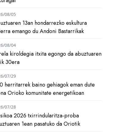
kuragai
26/08/05
uztuaren 13an hondarrezko eskultura
ilerra emango du Andoni Bastarrikak
26/08/04
rela kiroldegia itxita egongo da abuztuaren
tik 30era
26/07/29
0 herritarrek baino gehiagok eman dute
ena Orioko komunitate energetikoan
26/07/28
asikoa 2026 txirrindularitza-proba
uztuaren 1ean pasatuko da Oriotik