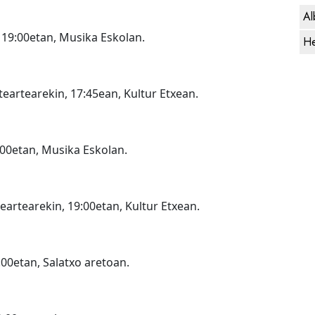
Al
 19:00etan, Musika Eskolan.
He
teartearekin, 17:45ean, Kultur Etxean.
:00etan, Musika Eskolan.
eartearekin, 19:00etan, Kultur Etxean.
00etan, Salatxo aretoan.