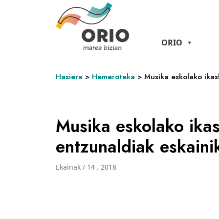
ORIO
Hasiera
>
Hemeroteka
>
Musika eskolako ikas
Musika eskolako ikas
entzunaldiak eskaini
Ekainak / 14 . 2018