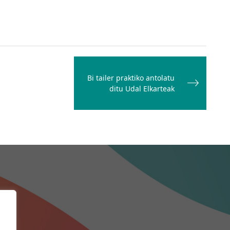
Bi tailer praktiko antolatu
ditu Udal Elkarteak