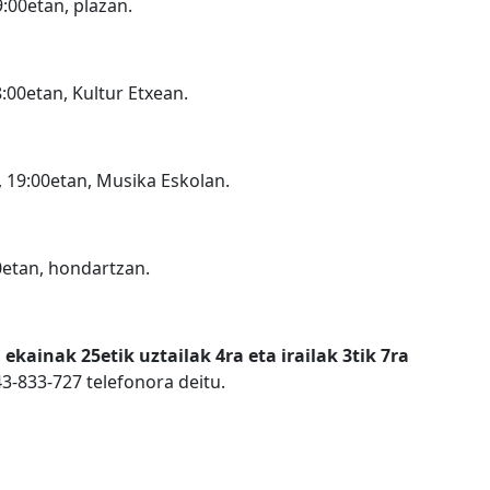
:00etan, plazan.
:00etan, Kultur Etxean.
, 19:00etan, Musika Eskolan.
0etan, hondartzan.
,
ekainak 25etik uztailak 4ra eta irailak 3tik 7ra
43-833-727 telefonora deitu.