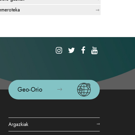
meroteka
Geo-Orio
Argazkiak