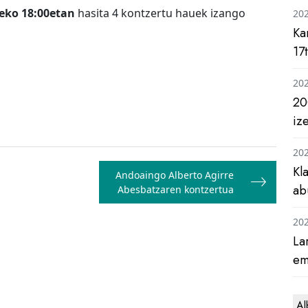
deko 18:00etan
hasita 4 kontzertu hauek izango
20
Ka
17
20
20
iz
20
Kl
Andoaingo Alberto Agirre
ab
Abesbatzaren kontzertua
20
La
em
Al