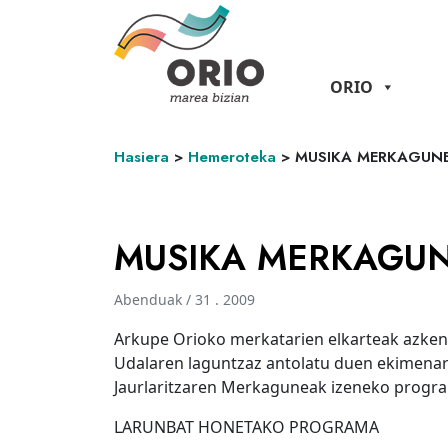
ORIO
Hasiera
>
Hemeroteka
>
MUSIKA MERKAGUN
MUSIKA MERKAGU
Abenduak / 31 . 2009
Arkupe Orioko merkatarien elkarteak azken 
Udalaren laguntzaz antolatu duen ekimenar
Jaurlaritzaren Merkaguneak izeneko progra
LARUNBAT HONETAKO PROGRAMA