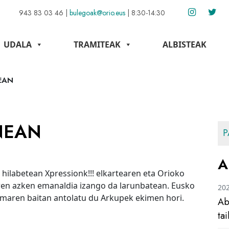
943 83 03 46
|
bulegoak@orio.eus
|
8:30-14:30
UDALA
TRAMITEAK
ALBISTEAK
EAN
NEAN
P
A
hilabetean Xpressionk!!! elkartearen eta Orioko
en azken emanaldia izango da larunbatean. Eusko
20
maren baitan antolatu du Arkupek ekimen hori.
Ab
ta