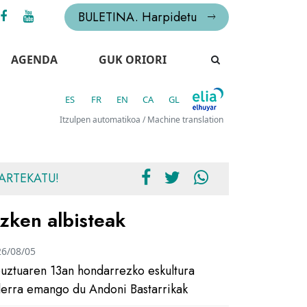
BULETINA. Harpidetu
AGENDA
GUK ORIORI
ES
FR
EN
CA
GL
Itzulpen automatikoa / Machine translation
ARTEKATU!
zken albisteak
26/08/05
uztuaren 13an hondarrezko eskultura
ilerra emango du Andoni Bastarrikak