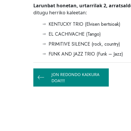
Larunbat honetan, urtarrilak 2, arratsal
ditugu herriko kaleetan:
KENTUCKY TRIO (Elvisen bertsioak)
EL CACHIVACHE (Tango)
PRIMITIVE SILENCE (rock, country)
FUNK AND JAZZ TRIO (Funk – Jazz)
Bidalketetan
JON REDONDO KAIKURA
zehar
DOA!!!!
nabigatu