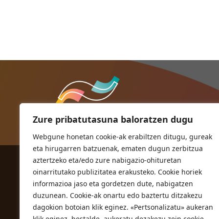
Zure pribatutasuna baloratzen dugu
Webgune honetan cookie-ak erabiltzen ditugu, gureak
eta hirugarren batzuenak, ematen dugun zerbitzua
aztertzeko eta/edo zure nabigazio-ohituretan
ORIOKO UDALA
oinarritutako publizitatea erakusteko. Cookie horiek
Herriko plaza,1
informazioa jaso eta gordetzen dute, nabigatzen
20810 Orio (Gipuzkoa)
duzunean. Cookie-ak onartu edo baztertu ditzakezu
T. 943 83 03 46
dagokion botoian klik eginez. «Pertsonalizatu» aukeran
klik eginez, bestalde, aukeratu dezakezu zein cookie