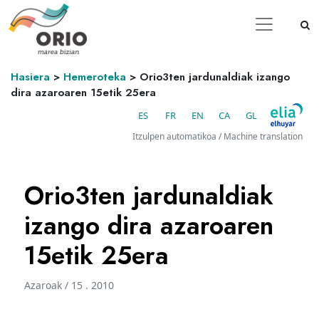
Hasiera
>
Hemeroteka
>
Orio3ten jardunaldiak izango
dira azaroaren 15etik 25era
ES
FR
EN
CA
GL
Itzulpen automatikoa / Machine translation
Orio3ten jardunaldiak
izango dira azaroaren
15etik 25era
Azaroak / 15 . 2010