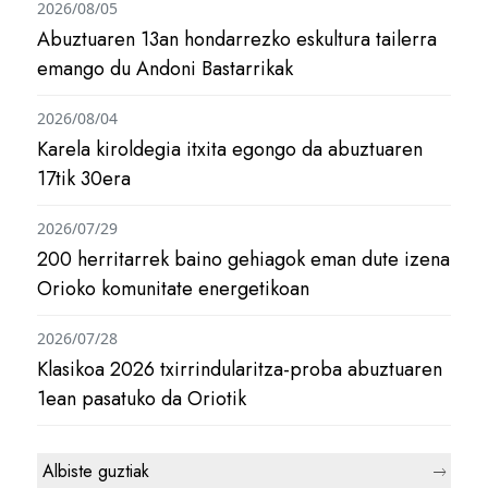
2026/08/05
Abuztuaren 13an hondarrezko eskultura tailerra
emango du Andoni Bastarrikak
2026/08/04
Karela kiroldegia itxita egongo da abuztuaren
17tik 30era
2026/07/29
200 herritarrek baino gehiagok eman dute izena
Orioko komunitate energetikoan
2026/07/28
Klasikoa 2026 txirrindularitza-proba abuztuaren
1ean pasatuko da Oriotik
Albiste guztiak