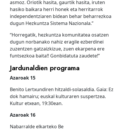
asmoz. Oriotik hasita, gaurtik hasita, iruten
hasiko baikara herri honek eta herritarrok
independentziaren bidean behar beharrezkoa
dugun Hezkuntza Sistema Nazionala.”
“Horregatik, hezkuntza komunitatea osatzen
dugun norbanako nahiz eragile ezberdinei
zuzentzen gatzaizkizue, zuen ekarpena ere
funtsezkoa baita!! Gonbidatuta zaudete!”
Jardunaldien programa
Azaroak 15
Benito Lertxundiren hitzaldi-solasaldia. Gaia: Ez
dok hamairu; euskal kulturaren suspertzea.
Kultur etxean, 19:30ean.
Azaroak 16
Nabarralde elkarteko Be