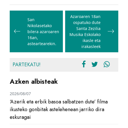
Bidalketetan
zehar
Azaroaren 18an
San
ospatuko dute
nabigatu
Nikolasetako
Santa Zezilia
bilera azaroaren
Musika Eskolako
16an,
ikasle eta
asteartearekin.
irakasleek
PARTEKATU!
Azken albisteak
2026/08/07
‘Azerik eta erbik basoa salbatzen dute’ filma
ikusteko gonbitak astelehenean jarriko dira
eskuragai