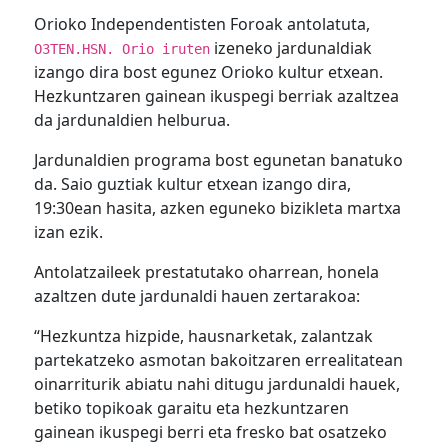
Orioko Independentisten Foroak antolatuta,
izeneko jardunaldiak
O3TEN.HSN. Orio iruten
izango dira bost egunez Orioko kultur etxean.
Hezkuntzaren gainean ikuspegi berriak azaltzea
da jardunaldien helburua.
Jardunaldien programa bost egunetan banatuko
da. Saio guztiak kultur etxean izango dira,
19:30ean hasita, azken eguneko bizikleta martxa
izan ezik.
Antolatzaileek prestatutako oharrean, honela
azaltzen dute jardunaldi hauen zertarakoa:
“Hezkuntza hizpide, hausnarketak, zalantzak
partekatzeko asmotan bakoitzaren errealitatean
oinarriturik abiatu nahi ditugu jardunaldi hauek,
betiko topikoak garaitu eta hezkuntzaren
gainean ikuspegi berri eta fresko bat osatzeko