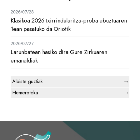
2026/07/28
Klasikoa 2026 txirrindularitza-proba abuztuaren
1ean pasatuko da Oriotik
2026/07/27
Larunbatean hasiko dira Gure Zirkuaren
emanaldiak
Albiste guztiak
Hemeroteka