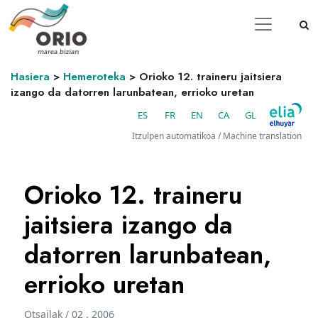
Hasiera
>
Hemeroteka
>
Orioko 12. traineru jaitsiera
izango da datorren larunbatean, errioko uretan
ES
FR
EN
CA
GL
Itzulpen automatikoa / Machine translation
Orioko 12. traineru
jaitsiera izango da
datorren larunbatean,
errioko uretan
Otsailak / 02 . 2006