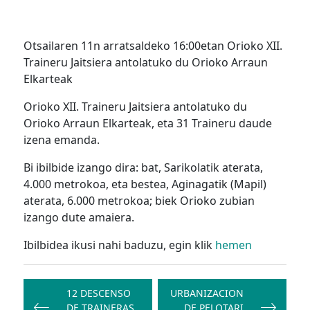
Otsailaren 11n arratsaldeko 16:00etan Orioko XII.
Traineru Jaitsiera antolatuko du Orioko Arraun
Elkarteak
Orioko XII. Traineru Jaitsiera antolatuko du
Orioko Arraun Elkarteak, eta 31 Traineru daude
izena emanda.
Bi ibilbide izango dira: bat, Sarikolatik aterata,
4.000 metrokoa, eta bestea, Aginagatik (Mapil)
aterata, 6.000 metrokoa; biek Orioko zubian
izango dute amaiera.
Ibilbidea ikusi nahi baduzu, egin klik
hemen
Bidalketetan
zehar
12 DESCENSO
URBANIZACION
DE TRAINERAS
DE PELOTARI