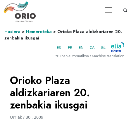
Hasiera
>
Hemeroteka
>
Orioko Plaza aldizkariaren 20.
zenbakia ikusgai
ES
FR
EN
CA
GL
Itzulpen automatikoa / Machine translation
Orioko Plaza
aldizkariaren 20.
zenbakia ikusgai
Urriak / 30 . 2009