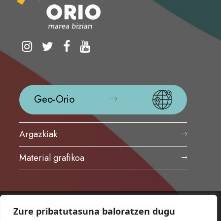
Geo-Orio
Argazkiak
Material grafikoa
Zure pribatutasuna baloratzen dugu
ORIOKO UDALA