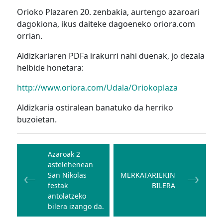
Orioko Plazaren 20. zenbakia, aurtengo azaroari
dagokiona, ikus daiteke dagoeneko oriora.com
orrian.
Aldizkariaren PDFa irakurri nahi duenak, jo dezala
helbide honetara:
http://www.oriora.com/Udala/Oriokoplaza
Aldizkaria ostiralean banatuko da herriko
buzoietan.
Bidalketetan
zehar
Azaroak 2
astelehenean
nabigatu
San Nikolas
MERKATARIEKIN
festak
BILERA
antolatzeko
bilera izango da.