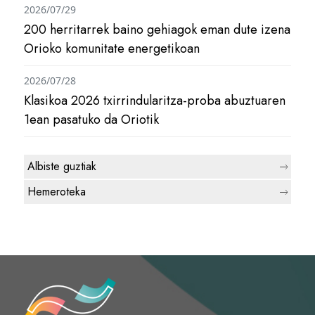
2026/07/29
200 herritarrek baino gehiagok eman dute izena
Orioko komunitate energetikoan
2026/07/28
Klasikoa 2026 txirrindularitza-proba abuztuaren
1ean pasatuko da Oriotik
Albiste guztiak
Hemeroteka