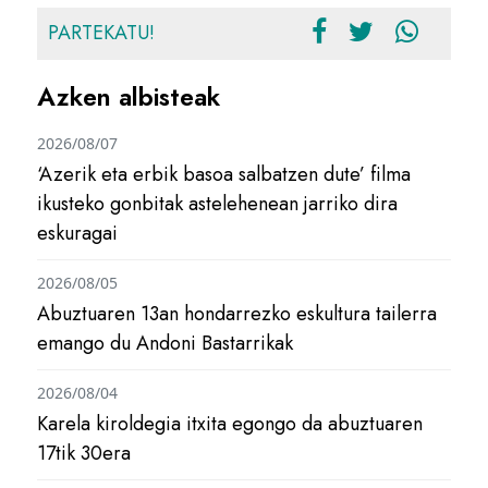
PARTEKATU!
Azken albisteak
2026/08/07
‘Azerik eta erbik basoa salbatzen dute’ filma
ikusteko gonbitak astelehenean jarriko dira
eskuragai
2026/08/05
Abuztuaren 13an hondarrezko eskultura tailerra
emango du Andoni Bastarrikak
2026/08/04
Karela kiroldegia itxita egongo da abuztuaren
17tik 30era