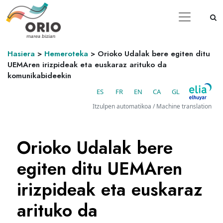
Hasiera
>
Hemeroteka
>
Orioko Udalak bere egiten ditu
UEMAren irizpideak eta euskaraz arituko da
komunikabideekin
ES
FR
EN
CA
GL
Itzulpen automatikoa / Machine translation
Orioko Udalak bere
egiten ditu UEMAren
irizpideak eta euskaraz
arituko da