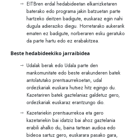
EITBren erdal hedabideetan elkarrizketaren
baterako edo programa jakin batzuetan parte
hartzeko deitzen badigute, euskaraz egin nahi
dugula adieraziko diegu. Horretarako aukerarik
ematen ez badigute, norberaren esku geratuko
da parte hartu edo ez erabakitzea.
Beste hedabideekiko jarraibidea
Udalak berak edo Udala parte den
mankomunitate edo beste erakunderen batek
antolatutako prentsaurrekoetan, udal
ordezkariak euskara hutsez hitz egingo du.
Kazetariren batek gaztelaniaz galdetuz gero,
ordezkariak euskaraz erantzungo dio.
Kazetariekin prentsaurrekoa eta gero
kazetariekin bai idatziz bai ahoz gaztelania
erabili ahalko du, baina tartean audioa edo
bideoa sartuz gero, euskarara pasako gara,