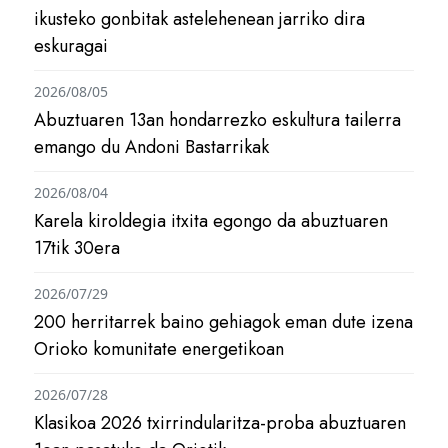
ikusteko gonbitak astelehenean jarriko dira
eskuragai
2026/08/05
Abuztuaren 13an hondarrezko eskultura tailerra
emango du Andoni Bastarrikak
2026/08/04
Karela kiroldegia itxita egongo da abuztuaren
17tik 30era
2026/07/29
200 herritarrek baino gehiagok eman dute izena
Orioko komunitate energetikoan
2026/07/28
Klasikoa 2026 txirrindularitza-proba abuztuaren