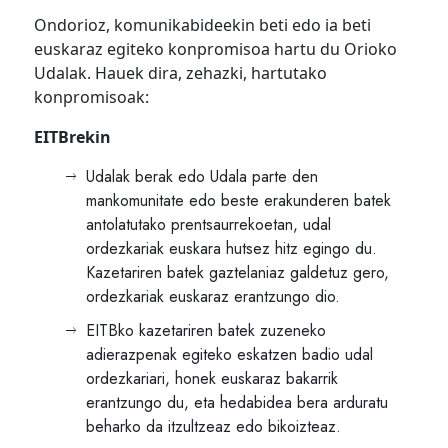
Ondorioz, komunikabideekin beti edo ia beti
euskaraz egiteko konpromisoa hartu du Orioko
Udalak. Hauek dira, zehazki, hartutako
konpromisoak:
EITBrekin
Udalak berak edo Udala parte den
mankomunitate edo beste erakunderen batek
antolatutako prentsaurrekoetan, udal
ordezkariak euskara hutsez hitz egingo du.
Kazetariren batek gaztelaniaz galdetuz gero,
ordezkariak euskaraz erantzungo dio.
EITBko kazetariren batek zuzeneko
adierazpenak egiteko eskatzen badio udal
ordezkariari, honek euskaraz bakarrik
erantzungo du, eta hedabidea bera arduratu
beharko da itzultzeaz edo bikoizteaz.