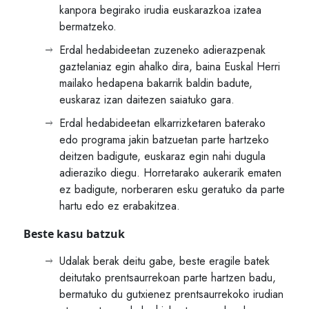
kanpora begirako irudia euskarazkoa izatea
bermatzeko.
Erdal hedabideetan zuzeneko adierazpenak
gaztelaniaz egin ahalko dira, baina Euskal Herri
mailako hedapena bakarrik baldin badute,
euskaraz izan daitezen saiatuko gara.
Erdal hedabideetan elkarrizketaren baterako
edo programa jakin batzuetan parte hartzeko
deitzen badigute, euskaraz egin nahi dugula
adieraziko diegu. Horretarako aukerarik ematen
ez badigute, norberaren esku geratuko da parte
hartu edo ez erabakitzea.
Beste kasu batzuk
Udalak berak deitu gabe, beste eragile batek
deitutako prentsaurrekoan parte hartzen badu,
bermatuko du gutxienez prentsaurrekoko irudian