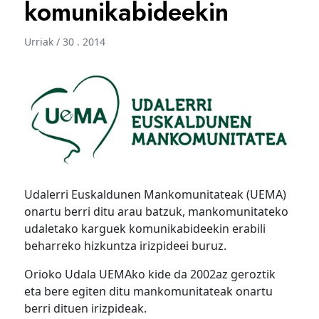
komunikabideekin
Urriak / 30 . 2014
Udalerri Euskaldunen Mankomunitateak (UEMA)
onartu berri ditu arau batzuk, mankomunitateko
udaletako karguek komunikabideekin erabili
beharreko hizkuntza irizpideei buruz.
Orioko Udala UEMAko kide da 2002az geroztik
eta bere egiten ditu mankomunitateak onartu
berri dituen irizpideak.