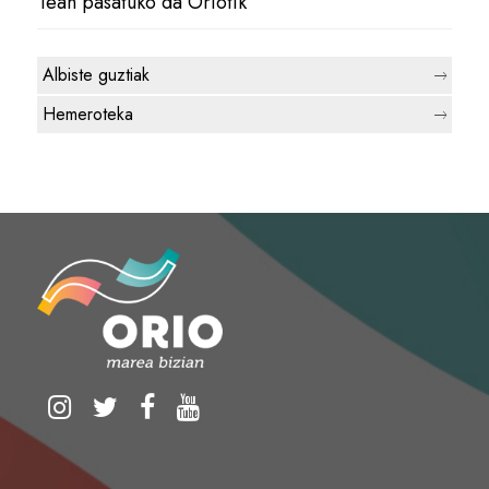
1ean pasatuko da Oriotik
Albiste guztiak
Hemeroteka