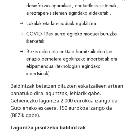
desinfekzio-aparailuak, contactless-sistemak,
aireztapen-sisteman egindako aldaketak…
Lokalak eta lan-moduak egokitzea.
COVID-19ari aurre egiteko moduei buruzko
ikerketak.
Bezeroekin eta entitate hornitzaileekin lan-
erlazio berrietara egokitzeko inbertsioak eta
ekipamendua (teknologian egindako
inbertsioak).
Baldintzak betetzen dituzten eskatzaileen artean
banatuko dira laguntzak, lehiarik gabe.
Gehienezko laguntza 2.000 eurokoa izango da.
Gutxieneko eskaera, 150 eurokoa izango da
(BEZik gabe).
Laguntza jasotzeko baldintzak