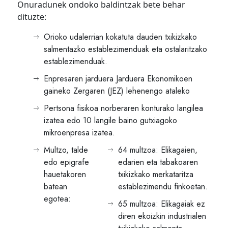
Onuradunek ondoko baldintzak bete behar
dituzte:
Orioko udalerrian kokatuta dauden txikizkako
salmentazko establezimenduak eta ostalaritzako
establezimenduak.
Enpresaren jarduera Jarduera Ekonomikoen
gaineko Zergaren (JEZ) lehenengo ataleko
Pertsona fisikoa norberaren konturako langilea
izatea edo 10 langile baino gutxiagoko
mikroenpresa izatea.
Multzo, talde
64 multzoa: Elikagaien,
edo epigrafe
edarien eta tabakoaren
hauetakoren
txikizkako merkataritza
batean
establezimendu finkoetan.
egotea:
65 multzoa: Elikagaiak ez
diren ekoizkin industrialen