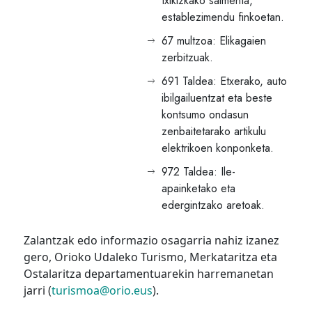
txikizkako salmenta,
establezimendu finkoetan.
67 multzoa: Elikagaien
zerbitzuak.
691 Taldea: Etxerako, auto
ibilgailuentzat eta beste
kontsumo ondasun
zenbaitetarako artikulu
elektrikoen konponketa.
972 Taldea: Ile-
apainketako eta
edergintzako aretoak.
Zalantzak edo informazio osagarria nahiz izanez
gero, Orioko Udaleko Turismo, Merkataritza eta
Ostalaritza departamentuarekin harremanetan
jarri (
turismoa@orio.eus
).