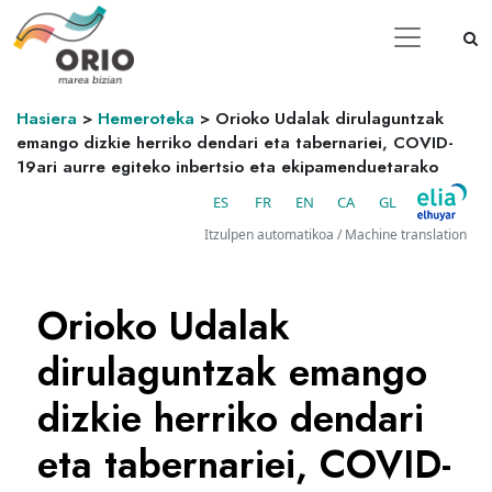
Hasiera
>
Hemeroteka
>
Orioko Udalak dirulaguntzak
emango dizkie herriko dendari eta tabernariei, COVID-
19ari aurre egiteko inbertsio eta ekipamenduetarako
ES
FR
EN
CA
GL
Itzulpen automatikoa / Machine translation
Orioko Udalak
dirulaguntzak emango
dizkie herriko dendari
eta tabernariei, COVID-