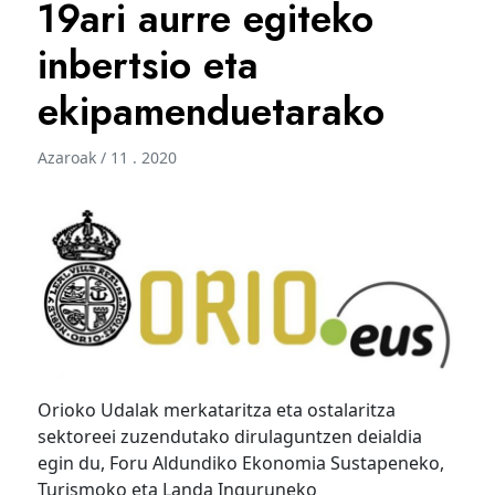
19ari aurre egiteko
inbertsio eta
ekipamenduetarako
Azaroak / 11 . 2020
Orioko Udalak merkataritza eta ostalaritza
sektoreei zuzendutako dirulaguntzen deialdia
egin du, Foru Aldundiko Ekonomia Sustapeneko,
Turismoko eta Landa Inguruneko