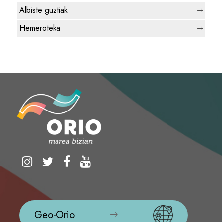
Albiste guztiak
Hemeroteka
Geo-Orio