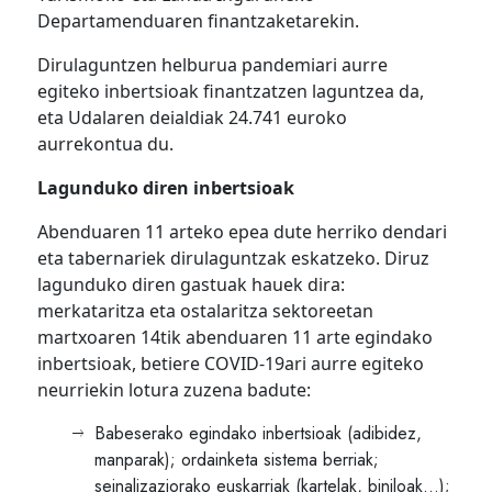
Departamenduaren finantzaketarekin.
Dirulaguntzen helburua pandemiari aurre
egiteko inbertsioak finantzatzen laguntzea da,
eta Udalaren deialdiak 24.741 euroko
aurrekontua du.
Lagunduko diren inbertsioak
Abenduaren 11 arteko epea dute herriko dendari
eta tabernariek dirulaguntzak eskatzeko. Diruz
lagunduko diren gastuak hauek dira:
merkataritza eta ostalaritza sektoreetan
martxoaren 14tik abenduaren 11 arte egindako
inbertsioak, betiere COVID-19ari aurre egiteko
neurriekin lotura zuzena badute:
Babeserako egindako inbertsioak (adibidez,
manparak); ordainketa sistema berriak;
seinalizaziorako euskarriak (kartelak, biniloak…);