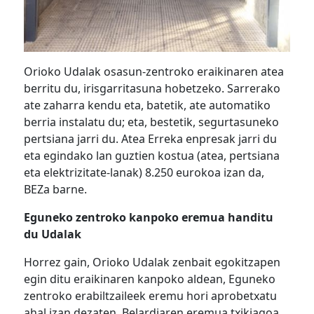
Orioko Udalak osasun-zentroko eraikinaren atea
berritu du, irisgarritasuna hobetzeko. Sarrerako
ate zaharra kendu eta, batetik, ate automatiko
berria instalatu du; eta, bestetik, segurtasuneko
pertsiana jarri du. Atea Erreka enpresak jarri du
eta egindako lan guztien kostua (atea, pertsiana
eta elektrizitate-lanak) 8.250 eurokoa izan da,
BEZa barne.
Eguneko zentroko kanpoko eremua handitu
du Udalak
Horrez gain, Orioko Udalak zenbait egokitzapen
egin ditu eraikinaren kanpoko aldean, Eguneko
zentroko erabiltzaileek eremu hori aprobetxatu
ahal izan dezaten. Belardiaren eremua txikiagoa