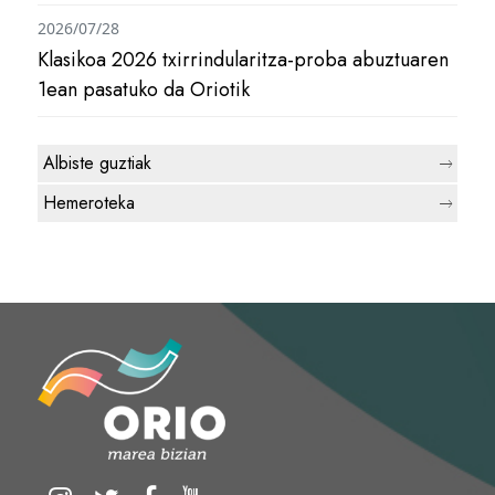
2026/07/28
Klasikoa 2026 txirrindularitza-proba abuztuaren
1ean pasatuko da Oriotik
Albiste guztiak
Hemeroteka