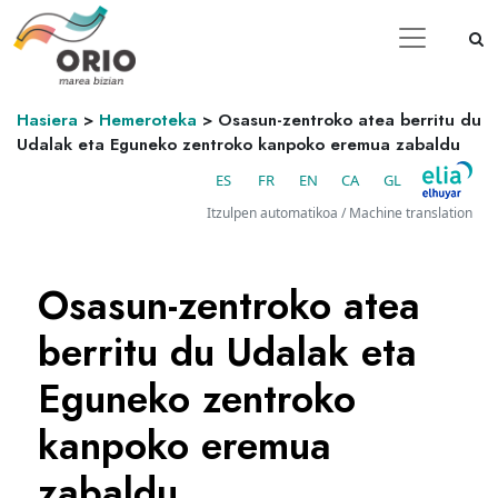
Hasiera
>
Hemeroteka
>
Osasun-zentroko atea berritu du
Udalak eta Eguneko zentroko kanpoko eremua zabaldu
ES
FR
EN
CA
GL
Itzulpen automatikoa / Machine translation
Osasun-zentroko atea
berritu du Udalak eta
Eguneko zentroko
kanpoko eremua
zabaldu