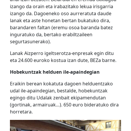
izango da orain eta irabazitako lekua irisgarria
izango da. Dagoeneko oso aurreratuta daude
lanak eta aste honetan bertan bukatuko dira,
barandaren faltan (eremu osoa baranda batez
inguratuko da, bertako erabiltzaileen
segurtasunerako).
Lanak Aizperro igeltserotza-enpresak egin ditu
eta 24.600 euroko kostua izan dute, BEZa barne.
Hobekuntzak helduen ile-apaindegian
Eraikin berean kokatuta dagoen helduentzako
udal ile-apaindegian, bestalde, hobekuntzak
egingo ditu Udalak zenbait ekipamendutan
(gortinak, armairuak…). 650 euro bideratuko dira
horretara.