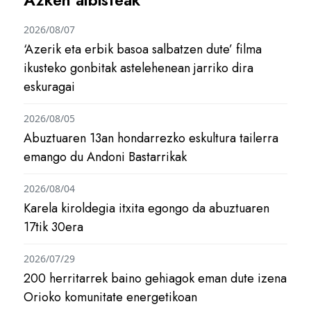
2026/08/07
‘Azerik eta erbik basoa salbatzen dute’ filma
ikusteko gonbitak astelehenean jarriko dira
eskuragai
2026/08/05
Abuztuaren 13an hondarrezko eskultura tailerra
emango du Andoni Bastarrikak
2026/08/04
Karela kiroldegia itxita egongo da abuztuaren
17tik 30era
2026/07/29
200 herritarrek baino gehiagok eman dute izena
Orioko komunitate energetikoan