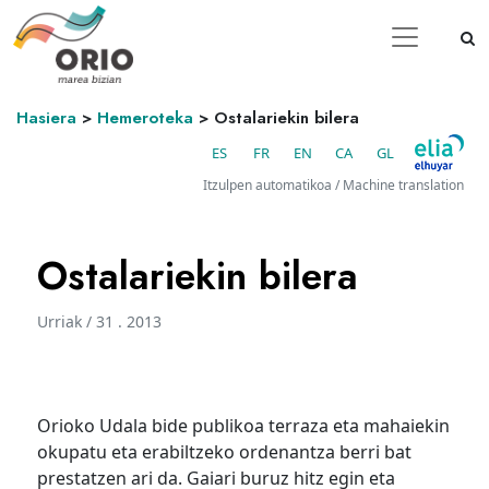
Hasiera
>
Hemeroteka
>
Ostalariekin bilera
ES
FR
EN
CA
GL
Itzulpen automatikoa / Machine translation
Ostalariekin bilera
Urriak / 31 . 2013
Orioko Udala bide publikoa terraza eta mahaiekin
okupatu eta erabiltzeko ordenantza berri bat
prestatzen ari da. Gaiari buruz hitz egin eta