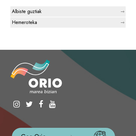
Albiste guztiak
Hemeroteka