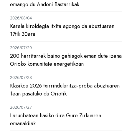
emango du Andoni Bastarrikak
2026/08/04
Karela kiroldegia itxita egongo da abuztuaren
17tik 30era
2026/07/29
200 herritarrek baino gehiagok eman dute izena
Orioko komunitate energetikoan
2026/07/28
Klasikoa 2026 txirrindularitza-proba abuztuaren
1ean pasatuko da Oriotik
2026/07/27
Larunbatean hasiko dira Gure Zirkuaren
emanaldiak