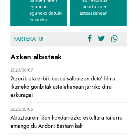
pandemiaren
aurrekontua
egunean
onartu zuen
eguneko datuak
asteazkenean
emateko
PARTEKATU!
Azken albisteak
2026/08/07
‘Azerik eta erbik basoa salbatzen dute’ filma
ikusteko gonbitak astelehenean jarriko dira
eskuragai
2026/08/05
Abuztuaren 13an hondarrezko eskultura tailerra
emango du Andoni Bastarrikak