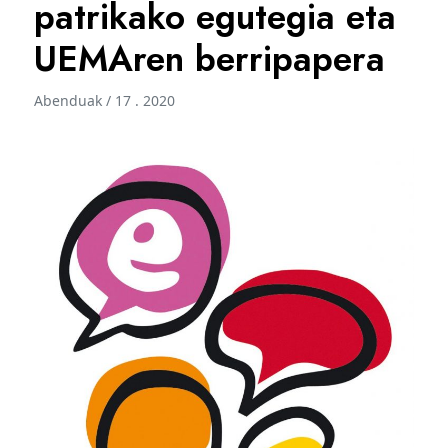
patrikako egutegia eta
UEMAren berripapera
Abenduak / 17 . 2020