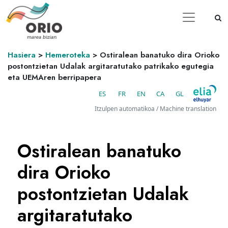
Hasiera
>
Hemeroteka
>
Ostiralean banatuko dira Orioko
postontzietan Udalak argitaratutako patrikako egutegia
eta UEMAren berripapera
ES
FR
EN
CA
GL
Itzulpen automatikoa / Machine translation
Ostiralean banatuko
dira Orioko
postontzietan Udalak
argitaratutako