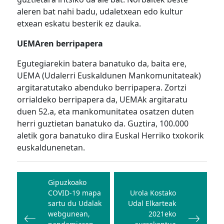
aleren bat nahi badu, udaletxean edo kultur
etxean eskatu besterik ez dauka.
UEMAren berripapera
Egutegiarekin batera banatuko da, baita ere,
UEMA (Udalerri Euskaldunen Mankomunitateak)
argitaratutako abenduko berripapera. Zortzi
orrialdeko berripapera da, UEMAk argitaratu
duen 52.a, eta mankomunitatea osatzen duten
herri guztietan banatuko da. Guztira, 100.000
aletik gora banatuko dira Euskal Herriko txokorik
euskaldunenetan.
Bidalketetan
zehar
Gipuzkoako
COVID-19 mapa
Urola Kostako
nabigatu
sartu du Udalak
Udal Elkarteak
webgunean,
2021eko