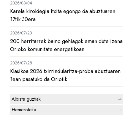
2026/08/04
Karela kiroldegia itxita egongo da abuztuaren
17tik 30era
2026/07/29
200 herritarrek baino gehiagok eman dute izena
Orioko komunitate energetikoan
2026/07/28
Klasikoa 2026 txirrindularitza-proba abuztuaren
1ean pasatuko da Oriotik
Albiste guztiak
Hemeroteka