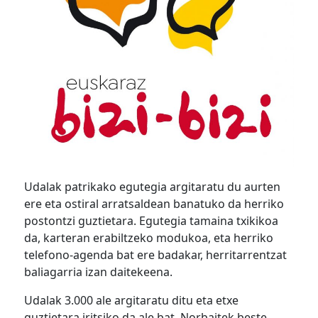
Udalak patrikako egutegia argitaratu du aurten
ere eta ostiral arratsaldean banatuko da herriko
postontzi guztietara. Egutegia tamaina txikikoa
da, karteran erabiltzeko modukoa, eta herriko
telefono-agenda bat ere badakar, herritarrentzat
baliagarria izan daitekeena.
Udalak 3.000 ale argitaratu ditu eta etxe
guztietara iritsiko da ale bat. Norbaitek beste