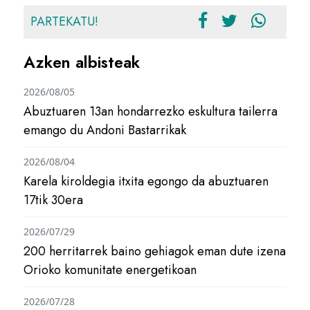
PARTEKATU!
Azken albisteak
2026/08/05
Abuztuaren 13an hondarrezko eskultura tailerra
emango du Andoni Bastarrikak
2026/08/04
Karela kiroldegia itxita egongo da abuztuaren
17tik 30era
2026/07/29
200 herritarrek baino gehiagok eman dute izena
Orioko komunitate energetikoan
2026/07/28