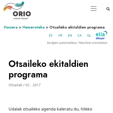
Hasiera
>
Hemeroteka
>
Otsaileko ekitaldien programa
ES
FR
EN
CA
GL
Itzulpen automatikoa / Machine translation
Otsaileko ekitaldien
programa
Otsailak / 02 . 2017
Udalak otsaileko agenda kaleratu du, hileko