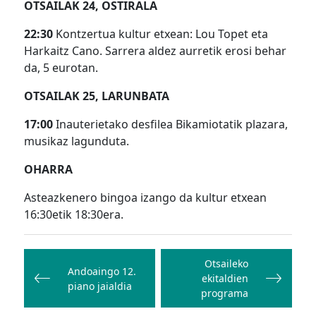
OTSAILAK 24, OSTIRALA
22:30
Kontzertua kultur etxean: Lou Topet eta
Harkaitz Cano. Sarrera aldez aurretik erosi behar
da, 5 eurotan.
OTSAILAK 25, LARUNBATA
17:00
Inauterietako desfilea Bikamiotatik plazara,
musikaz lagunduta.
OHARRA
Asteazkenero bingoa izango da kultur etxean
16:30etik 18:30era.
Bidalketetan
zehar
Otsaileko
Andoaingo 12.
ekitaldien
nabigatu
piano jaialdia
programa