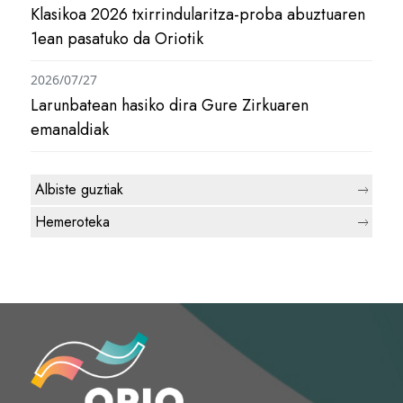
Klasikoa 2026 txirrindularitza-proba abuztuaren
1ean pasatuko da Oriotik
2026/07/27
Larunbatean hasiko dira Gure Zirkuaren
emanaldiak
Albiste guztiak
Hemeroteka