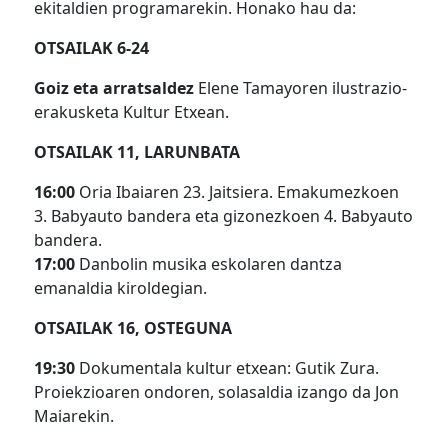
ekitaldien programarekin. Honako hau da:
OTSAILAK 6-24
Goiz eta arratsaldez
Elene Tamayoren ilustrazio-
erakusketa Kultur Etxean.
OTSAILAK 11, LARUNBATA
16:00
Oria Ibaiaren 23. Jaitsiera. Emakumezkoen
3. Babyauto bandera eta gizonezkoen 4. Babyauto
bandera.
17:00
Danbolin musika eskolaren dantza
emanaldia kiroldegian.
OTSAILAK 16, OSTEGUNA
19:30
Dokumentala kultur etxean: Gutik Zura.
Proiekzioaren ondoren, solasaldia izango da Jon
Maiarekin.