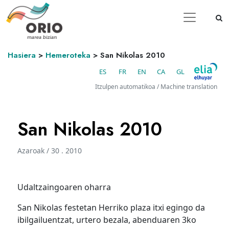
Hasiera
>
Hemeroteka
>
San Nikolas 2010
ES
FR
EN
CA
GL
Itzulpen automatikoa / Machine translation
San Nikolas 2010
Azaroak / 30 . 2010
Udaltzaingoaren oharra
San Nikolas festetan Herriko plaza itxi egingo da
ibilgailuentzat, urtero bezala, abenduaren 3ko