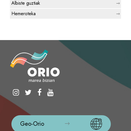
Albiste guztiak
Hemeroteka
Geo-Orio