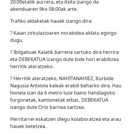
20:00etatik aurrera, eta itxita izango da
abenduaren 9ko 08:00ak arte.
Trafiko aldaketak hauek izango dira:
? Kaian zirkulazioaren norabidea aldatu egingo
dugu.
? Ibilgailuak Kaiatik barrena sartuko dira herrira
eta DEBEKATUA izango dute bide hori erabiltzea
herritik ateratzeko.
? Herritik ateratzeko, NAHITANAHIEZ, Iturbide
Nagusia Antxiola kaleak erabili beharko dira. Hau
honela izan da 6 metro luze baino handiagoko
furgonetak, kamionetak etbar., DEBEKATUA
izango dute Orio barnea sartzea.
Herritarrei eskatzen diegu kolaboratzea eta arau
hauek betetzea.