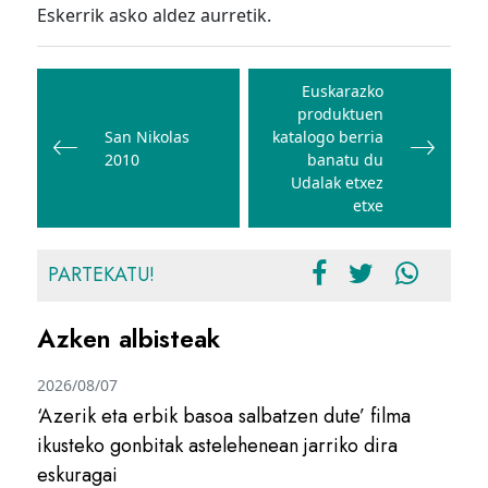
Eskerrik asko aldez aurretik.
Bidalketetan
zehar
Euskarazko
produktuen
nabigatu
San Nikolas
katalogo berria
2010
banatu du
Udalak etxez
etxe
PARTEKATU!
Azken albisteak
2026/08/07
‘Azerik eta erbik basoa salbatzen dute’ filma
ikusteko gonbitak astelehenean jarriko dira
eskuragai