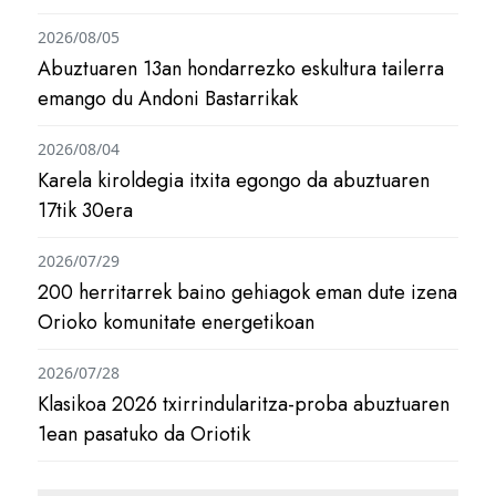
2026/08/05
Abuztuaren 13an hondarrezko eskultura tailerra
emango du Andoni Bastarrikak
2026/08/04
Karela kiroldegia itxita egongo da abuztuaren
17tik 30era
2026/07/29
200 herritarrek baino gehiagok eman dute izena
Orioko komunitate energetikoan
2026/07/28
Klasikoa 2026 txirrindularitza-proba abuztuaren
1ean pasatuko da Oriotik