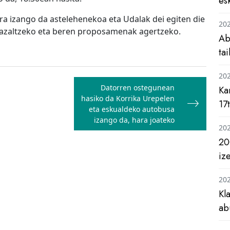
es
era izango da astelehenekoa eta Udalak dei egiten die
20
ra azaltzeko eta beren proposamenak agertzeko.
Ab
ta
20
Datorren ostegunean
Ka
hasiko da Korrika Urepelen
17
eta eskualdeko autobusa
izango da, hara joateko
20
20
iz
20
Kl
ab