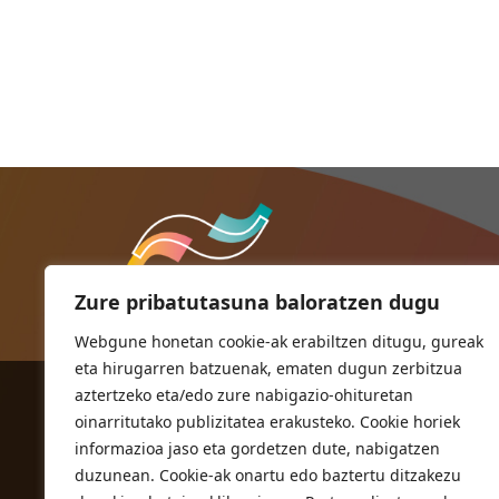
Zure pribatutasuna baloratzen dugu
Webgune honetan cookie-ak erabiltzen ditugu, gureak
eta hirugarren batzuenak, ematen dugun zerbitzua
aztertzeko eta/edo zure nabigazio-ohituretan
ORIOKO UDALA
oinarritutako publizitatea erakusteko. Cookie horiek
Herriko plaza,1
informazioa jaso eta gordetzen dute, nabigatzen
20810 Orio (Gipuzkoa)
duzunean. Cookie-ak onartu edo baztertu ditzakezu
T. 943 83 03 46