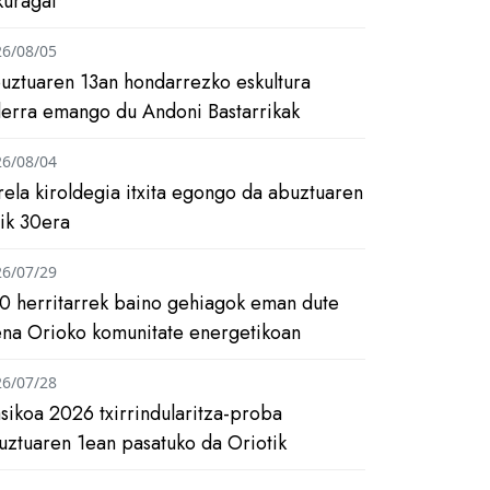
kuragai
26/08/05
uztuaren 13an hondarrezko eskultura
ilerra emango du Andoni Bastarrikak
26/08/04
rela kiroldegia itxita egongo da abuztuaren
tik 30era
26/07/29
0 herritarrek baino gehiagok eman dute
ena Orioko komunitate energetikoan
26/07/28
asikoa 2026 txirrindularitza-proba
uztuaren 1ean pasatuko da Oriotik