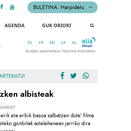
BULETINA. Harpidetu
AGENDA
GUK ORIORI
ES
FR
EN
CA
GL
6
Itzulpen automatikoa / Machine translation
ARTEKATU!
zken albisteak
26/08/07
zerik eta erbik basoa salbatzen dute’ filma
usteko gonbitak astelehenean jarriko dira