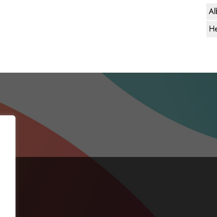
Al
He