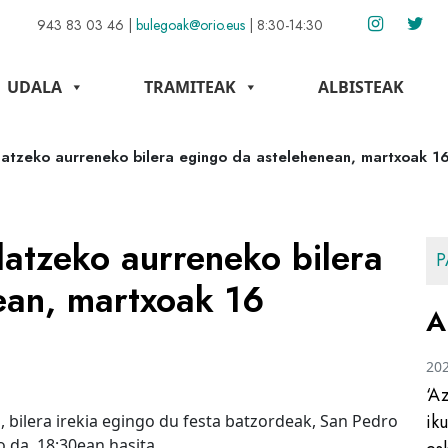
943 83 03 46
|
bulegoak@orio.eus
|
8:30-14:30
UDALA
TRAMITEAK
ALBISTEAK
latzeko aurreneko bilera egingo da astelehenean, martxoak 1
latzeko aurreneko bilera
P
ean, martxoak 16
A
20
‘A
ik
 bilera irekia egingo du festa batzordeak, San Pedro
o da, 18:30ean hasita.