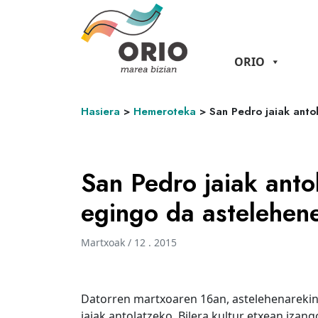
ORIO
Hasiera
>
Hemeroteka
>
San Pedro jaiak anto
San Pedro jaiak anto
egingo da astelehen
Martxoak / 12 . 2015
Datorren martxoaren 16an, astelehenarekin,
jaiak antolatzeko. Bilera kultur etxean izang