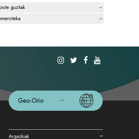
biste guztiak
meroteka
Geo-Orio
Argazkiak