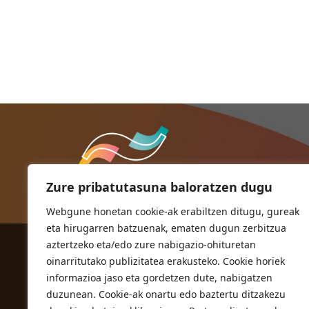
Zure pribatutasuna baloratzen dugu
Webgune honetan cookie-ak erabiltzen ditugu, gureak
eta hirugarren batzuenak, ematen dugun zerbitzua
aztertzeko eta/edo zure nabigazio-ohituretan
ORIOKO UDALA
oinarritutako publizitatea erakusteko. Cookie horiek
Herriko plaza,1
informazioa jaso eta gordetzen dute, nabigatzen
20810 Orio (Gipuzkoa)
duzunean. Cookie-ak onartu edo baztertu ditzakezu
T. 943 83 03 46