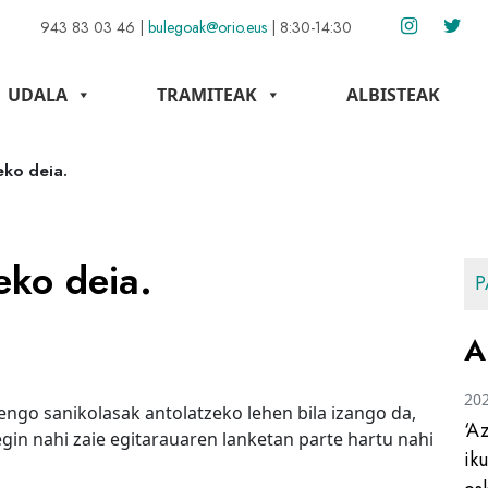
943 83 03 46
|
bulegoak@orio.eus
|
8:30-14:30
UDALA
TRAMITEAK
ALBISTEAK
eko deia.
eko deia.
P
A
20
engo sanikolasak antolatzeko lehen bila izango da,
‘A
egin nahi zaie egitarauaren lanketan parte hartu nahi
ik