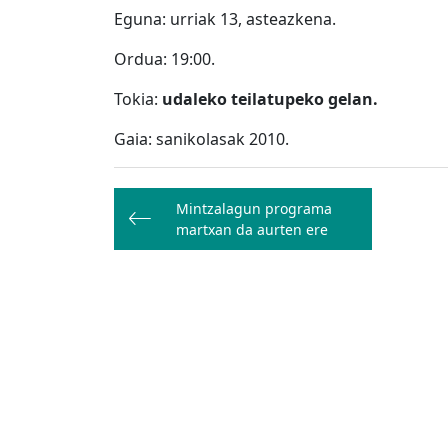
Eguna: urriak 13, asteazkena.
Ordua: 19:00.
Tokia:
udaleko teilatupeko gelan.
Gaia: sanikolasak 2010.
Bidalketetan
Mintzalagun programa
zehar
martxan da aurten ere
nabigatu