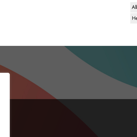
Al
He