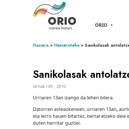
ORIO
Hasiera
>
Hemeroteka
>
Sanikolasak antolatz
Sanikolasak antolatz
Urriak / 05 . 2010
Urriaren 13an izango da lehen bilera.
Datorren asteazkenean, urriaren 13an, aurt
eta lerro hauen bitartez, bertaratzeko deia 
duten herritar guztiei.