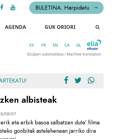
BULETINA. Harpidetu
AGENDA
GUK ORIORI
ES
FR
EN
CA
GL
Itzulpen automatikoa / Machine translation
ARTEKATU!
zken albisteak
26/08/07
zerik eta erbik basoa salbatzen dute’ filma
usteko gonbitak astelehenean jarriko dira