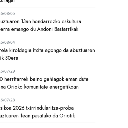
kuragai
26/08/05
uztuaren 13an hondarrezko eskultura
ilerra emango du Andoni Bastarrikak
26/08/04
rela kiroldegia itxita egongo da abuztuaren
tik 30era
26/07/29
0 herritarrek baino gehiagok eman dute
ena Orioko komunitate energetikoan
26/07/28
asikoa 2026 txirrindularitza-proba
uztuaren 1ean pasatuko da Oriotik