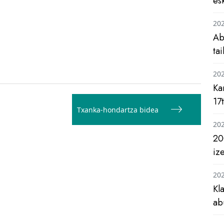
es
20
Ab
ta
20
Ka
17
Txanka-hondartza bidea
20
20
iz
20
Kl
ab