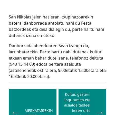
San Nikolas jaien hasieran, txupinazoarekin
batera, danborrada antolatu nahi du Festa
batzordeak eta deialdia egin du, parte hartu nahi
dutenek izena emateko.
Danborrada abenduaren 5ean izango da,
larunbatarekin. Parte hartu nahi dutenek kultur
etxean eman behar dute izena, telefonoz deituta
(943 13 44 09) edota bertara azalduta
(astelehenetik ostiralera, 9:00etatik 13:00etara eta
16:30etik 20:00etara).
Bidalketetan
zehar
Kultur, gazteri,
ingurumen eta
nabigatu
aisialde taldeei
MERKATARIEKIN
beren urte