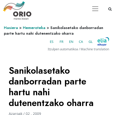
Hasiera
>
Hemeroteka
>
Sanikolasetako danborradan
parte hartu nahi dutenentzako oharra
ES
FR
EN
CA
GL
Itzulpen automatikoa / Machine translation
Sanikolasetako
danborradan parte
hartu nahi
dutenentzako oharra
Azaroak / 02 . 2009