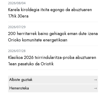
2026/08/04
Karela kiroldegia itxita egongo da abuztuaren
17tik 30era
2026/07/29
200 herritarrek baino gehiagok eman dute izena
Orioko komunitate energetikoan
2026/07/28
Klasikoa 2026 txirrindularitza-proba abuztuaren
1ean pasatuko da Oriotik
Albiste guztiak
Hemeroteka