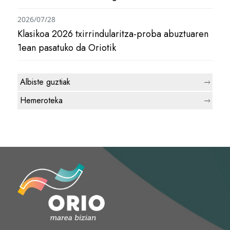
2026/07/28
Klasikoa 2026 txirrindularitza-proba abuztuaren
1ean pasatuko da Oriotik
Albiste guztiak
Hemeroteka