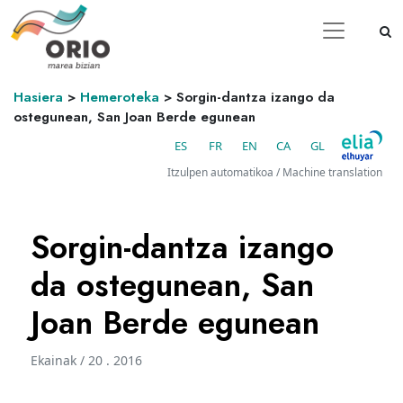
Hasiera
>
Hemeroteka
>
Sorgin-dantza izango da
ostegunean, San Joan Berde egunean
ES
FR
EN
CA
GL
Itzulpen automatikoa / Machine translation
Sorgin-dantza izango
da ostegunean, San
Joan Berde egunean
Ekainak / 20 . 2016