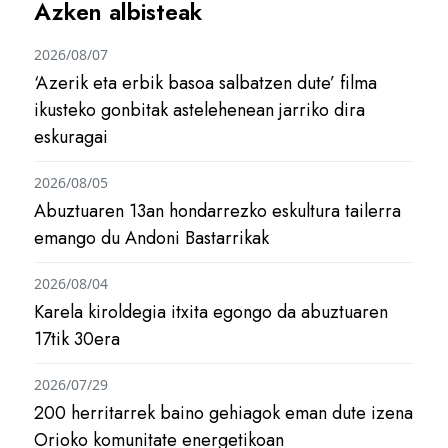
Azken albisteak
2026/08/07
‘Azerik eta erbik basoa salbatzen dute’ filma
ikusteko gonbitak astelehenean jarriko dira
eskuragai
2026/08/05
Abuztuaren 13an hondarrezko eskultura tailerra
emango du Andoni Bastarrikak
2026/08/04
Karela kiroldegia itxita egongo da abuztuaren
17tik 30era
2026/07/29
200 herritarrek baino gehiagok eman dute izena
Orioko komunitate energetikoan