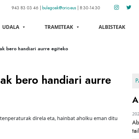
943 83 03 46
|
bulegoak@orio.eus
|
8:30-14:30
UDALA
TRAMITEAK
ALBISTEAK
k bero handiari aurre egiteko
ak bero handiari aurre
P
A
20
enperaturak direla eta, hainbat aholku eman ditu
Ab
ta