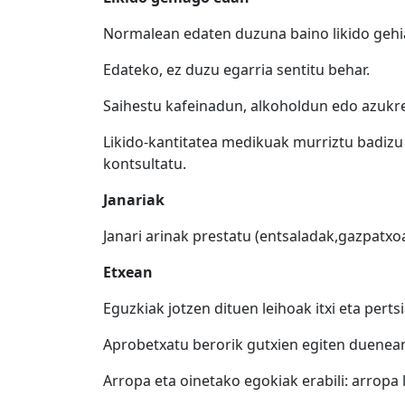
Normalean edaten duzuna baino likido gehia
Edateko, ez duzu egarria sentitu behar.
Saihestu kafeinadun, alkoholdun edo azukre
Likido-kantitatea medikuak murriztu badizu 
kontsultatu.
Janariak
Janari arinak prestatu (entsaladak,gazpatxoa,
Etxean
Eguzkiak jotzen dituen leihoak itxi eta pertsi
Aprobetxatu berorik gutxien egiten duenean 
Arropa eta oinetako egokiak erabili: arropa l