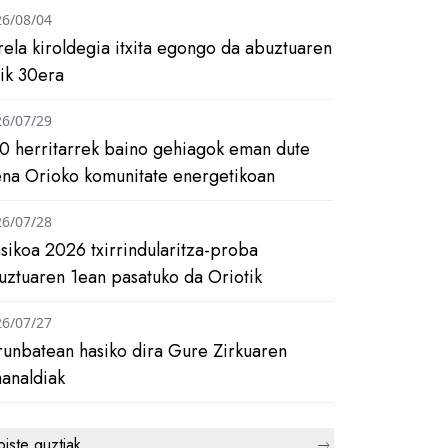
26/08/04
rela kiroldegia itxita egongo da abuztuaren
tik 30era
26/07/29
0 herritarrek baino gehiagok eman dute
ena Orioko komunitate energetikoan
26/07/28
asikoa 2026 txirrindularitza-proba
uztuaren 1ean pasatuko da Oriotik
26/07/27
runbatean hasiko dira Gure Zirkuaren
analdiak
biste guztiak