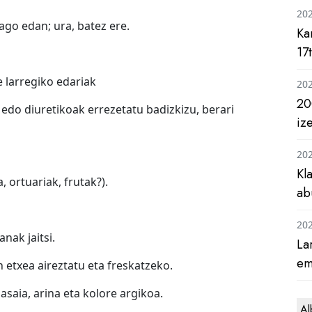
20
go edan; ura, batez ere.
Ka
17
 larregiko edariak
20
20
edo diuretikoak errezetatu badizkizu, berari
iz
20
Kl
 ortuariak, frutak?).
ab
20
anak jaitsi.
La
em
etxea aireztatu eta freskatzeko.
asaia, arina eta kolore argikoa.
Al