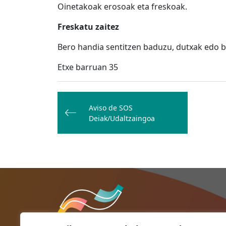
Oinetakoak erosoak eta freskoak.
Freskatu zaitez
Bero handia sentitzen baduzu, dutxak edo b
Etxe barruan 35
Bidalketetan
zehar
Aviso de SOS
Deiak/Udaltzaingoa
nabigatu