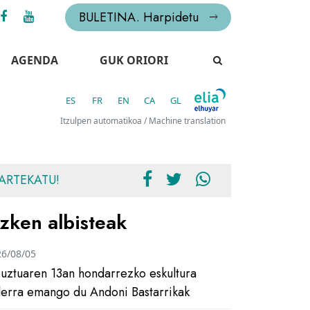
BULETINA. Harpidetu
AGENDA
GUK ORIORI
ES
FR
EN
CA
GL
Itzulpen automatikoa / Machine translation
ARTEKATU!
zken albisteak
26/08/05
uztuaren 13an hondarrezko eskultura
ilerra emango du Andoni Bastarrikak