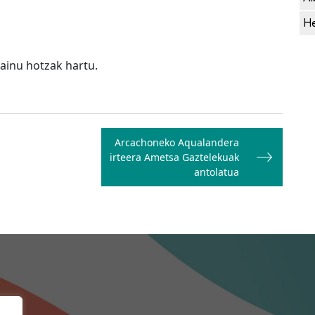
He
ainu hotzak hartu.
Arcachoneko Aqualandera
irteera Ametsa Gaztelekuak
antolatua