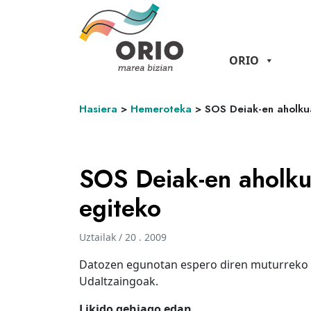
ORIO
Hasiera
>
Hemeroteka
>
SOS Deiak-en aholkua
SOS Deiak-en aholku
egiteko
Uztailak / 20 . 2009
Datozen egunotan espero diren muturreko t
Udaltzaingoak.
Likido gehiago edan