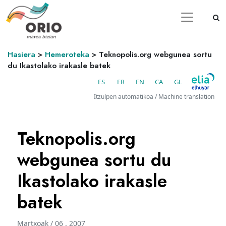
Hasiera
>
Hemeroteka
>
Teknopolis.org webgunea sortu
du Ikastolako irakasle batek
ES
FR
EN
CA
GL
Itzulpen automatikoa / Machine translation
Teknopolis.org
webgunea sortu du
Ikastolako irakasle
batek
Martxoak / 06 . 2007