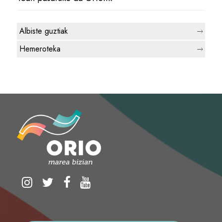
Albiste guztiak
Hemeroteka