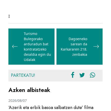
I
Bidalketetan
zehar
Turismo
Bulegorako
Dagoeneko
nabigatu
arduradun bat
sarean da
kontratatzeko
Karkararen 218.
deialdia egin du
zenbakia
Udalak
PARTEKATU!
Azken albisteak
2026/08/07
‘Azerik eta erbik basoa salbatzen dute’ filma