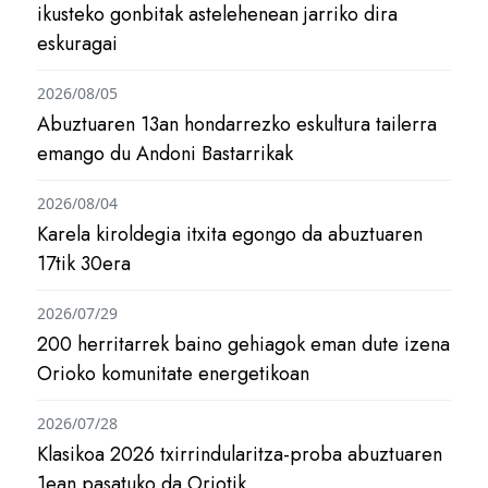
ikusteko gonbitak astelehenean jarriko dira
eskuragai
2026/08/05
Abuztuaren 13an hondarrezko eskultura tailerra
emango du Andoni Bastarrikak
2026/08/04
Karela kiroldegia itxita egongo da abuztuaren
17tik 30era
2026/07/29
200 herritarrek baino gehiagok eman dute izena
Orioko komunitate energetikoan
2026/07/28
Klasikoa 2026 txirrindularitza-proba abuztuaren
1ean pasatuko da Oriotik