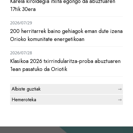
Karela kiroldegia itxita egongo da abuztuaren
17tik 30era
2026/07/29
200 herritarrek baino gehiagok eman dute izena
Orioko komunitate energetikoan
2026/07/28
Klasikoa 2026 txirrindularitza-proba abuztuaren
1ean pasatuko da Oriotik
Albiste guztiak
Hemeroteka