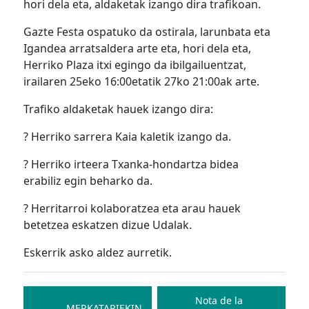
hori dela eta, aldaketak izango dira trafikoan.
Gazte Festa ospatuko da ostirala, larunbata eta
Igandea arratsaldera arte eta, hori dela eta,
Herriko Plaza itxi egingo da ibilgailuentzat,
irailaren 25eko 16:00etatik 27ko 21:00ak arte.
Trafiko aldaketak hauek izango dira:
? Herriko sarrera Kaia kaletik izango da.
? Herriko irteera Txanka-hondartza bidea
erabiliz egin beharko da.
? Herritarroi kolaboratzea eta arau hauek
betetzea eskatzen dizue Udalak.
Eskerrik asko aldez aurretik.
Bidalketetan
zehar
Nota de la
MERKATARIEKIN