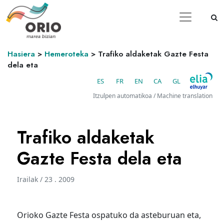
Hasiera
>
Hemeroteka
>
Trafiko aldaketak Gazte Festa
dela eta
ES
FR
EN
CA
GL
Itzulpen automatikoa / Machine translation
Trafiko aldaketak
Gazte Festa dela eta
Irailak / 23 . 2009
Orioko Gazte Festa ospatuko da asteburuan eta,