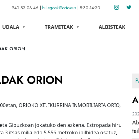
943 83 03 46
|
bulegoak@orio.eus
|
8:30-14:30
UDALA
TRAMITEAK
ALBISTEAK
DAK ORION
ADAK ORION
P
A
:00etan, ORIOKO XII. IKURRINA INMOBILIARIA ORIO,
20
Ab
a eta Gipuzkoan jokatuko den azkena. Estropada hiru
ta
a 3 itsas milia edo 5.556 metroko ibilbidea osatuz,