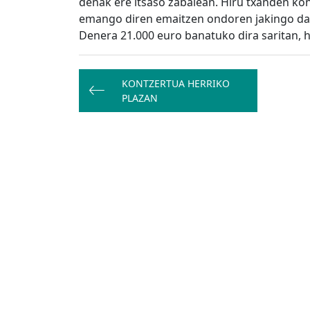
denak ere itsaso zabalean. Hiru txanden ko
emango diren emaitzen ondoren jakingo da
Denera 21.000 euro banatuko dira saritan, ho
Bidalketetan
KONTZERTUA HERRIKO
zehar
PLAZAN
nabigatu