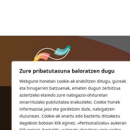
Zure pribatutasuna baloratzen dugu
Webgune honetan cookie-ak erabiltzen ditugu, gureak
eta hirugarren batzuenak, ematen dugun zerbitzua
aztertzeko eta/edo zure nabigazio-ohituretan
ORIOKO UDALA
oinarritutako publizitatea erakusteko. Cookie horiek
Herriko plaza,1
informazioa jaso eta gordetzen dute, nabigatzen
20810 Orio (Gipuzkoa)
duzunean. Cookie-ak onartu edo baztertu ditzakezu
T. 943 83 03 46
dagokion botoian klik eginez. «Pertsonalizatu» aukeran
klik eginez, bestalde, aukeratu dezakezu zein cookie