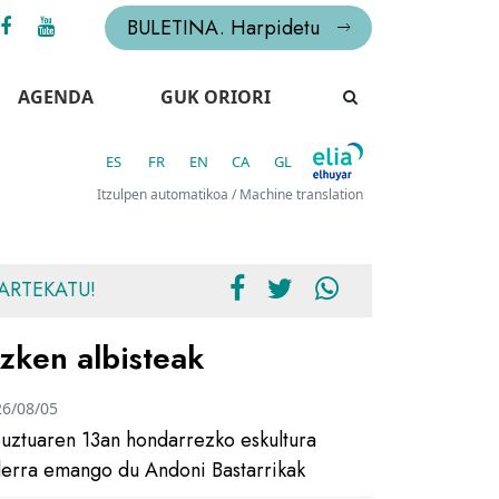
BULETINA. Harpidetu
AGENDA
GUK ORIORI
ES
FR
EN
CA
GL
Itzulpen automatikoa / Machine translation
ARTEKATU!
zken albisteak
26/08/05
uztuaren 13an hondarrezko eskultura
ilerra emango du Andoni Bastarrikak