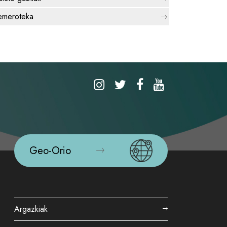
meroteka
Geo-Orio
Argazkiak