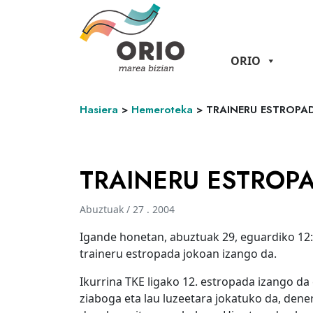
ORIO
Hasiera
>
Hemeroteka
>
TRAINERU ESTROPA
TRAINERU ESTROP
Abuztuak / 27 . 2004
Igande honetan, abuztuak 29, eguardiko 12
traineru estropada jokoan izango da.
Ikurrina TKE ligako 12. estropada izango d
ziaboga eta lau luzeetara jokatuko da, dener