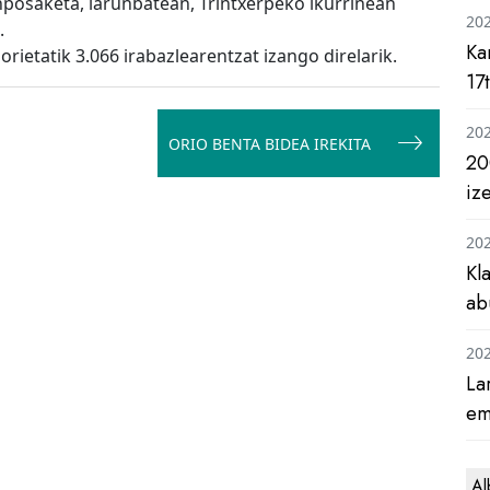
nposaketa, larunbatean, Trintxerpeko ikurrinean
20
.
Ka
rietatik 3.066 irabazlearentzat izango direlarik.
17
20
ORIO BENTA BIDEA IREKITA
20
iz
20
Kl
ab
20
La
em
Al