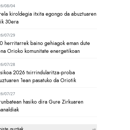
26/08/04
rela kiroldegia itxita egongo da abuztuaren
tik 30era
26/07/29
0 herritarrek baino gehiagok eman dute
ena Orioko komunitate energetikoan
26/07/28
asikoa 2026 txirrindularitza-proba
uztuaren 1ean pasatuko da Oriotik
26/07/27
runbatean hasiko dira Gure Zirkuaren
analdiak
biste guztiak