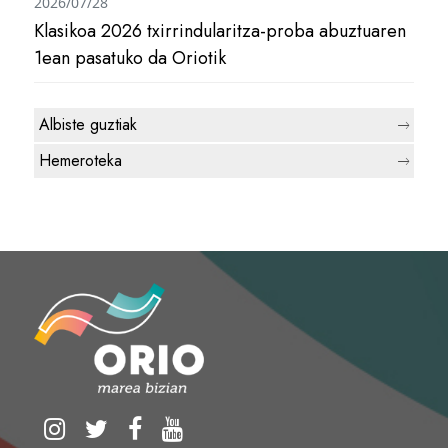
2026/07/28
Klasikoa 2026 txirrindularitza-proba abuztuaren
1ean pasatuko da Oriotik
Albiste guztiak
Hemeroteka