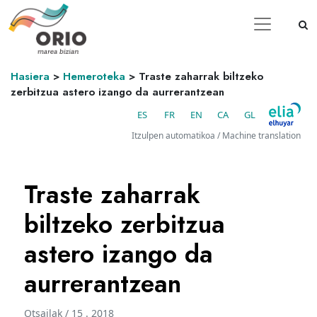
Hasiera
>
Hemeroteka
>
Traste zaharrak biltzeko
zerbitzua astero izango da aurrerantzean
ES
FR
EN
CA
GL
Itzulpen automatikoa / Machine translation
Traste zaharrak
biltzeko zerbitzua
astero izango da
aurrerantzean
Otsailak / 15 . 2018