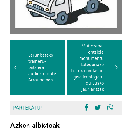
Bidalketetan
zehar
Mutiozabal
ontziola
nabigatu
Larunbateko
monumentu
traineru-
kategoriako
jaitsiera
kultura-ondasun
aurkeztu dute
gisa katalogatu
Arraunetxen
du Eusko
Jaurlaritzak
PARTEKATU!
Azken albisteak