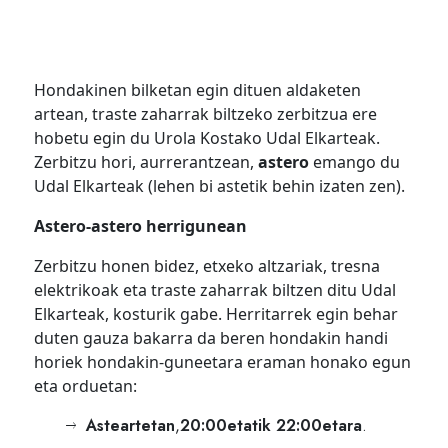
Hondakinen bilketan egin dituen aldaketen
artean, traste zaharrak biltzeko zerbitzua ere
hobetu egin du Urola Kostako Udal Elkarteak.
Zerbitzu hori, aurrerantzean,
astero
emango du
Udal Elkarteak (lehen bi astetik behin izaten zen).
Astero-astero herrigunean
Zerbitzu honen bidez, etxeko altzariak, tresna
elektrikoak eta traste zaharrak biltzen ditu Udal
Elkarteak, kosturik gabe. Herritarrek egin behar
duten gauza bakarra da beren hondakin handi
horiek hondakin-guneetara eraman honako egun
eta orduetan:
Asteartetan
,
20:00etatik 22:00etara
.