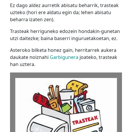
Ez dago aldez aurretik abisatu beharrik, trasteak
uzteko (hori ere aldatu egin da; lehen abisatu
beharra izaten zen).
Trasteak herriguneko edozein hondakin-gunetan
utzi daitezke; baina baserri inguruetakoetan, ez.
Asteroko bilketa honez gain, herritarrek aukera
daukate noiznahi
Garbigunera
joateko, trasteak
han uztera.