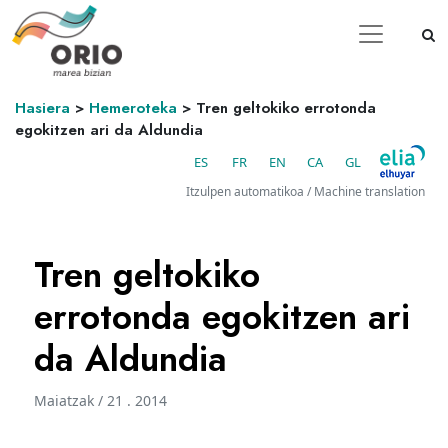
Hasiera
>
Hemeroteka
>
Tren geltokiko errotonda
egokitzen ari da Aldundia
ES
FR
EN
CA
GL
Itzulpen automatikoa / Machine translation
Tren geltokiko
errotonda egokitzen ari
da Aldundia
Maiatzak / 21 . 2014