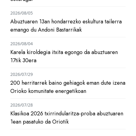
2026/08/05
Abuztuaren 13an hondarrezko eskultura tailerra
emango du Andoni Bastarrikak
2026/08/04
Karela kiroldegia itxita egongo da abuztuaren
17tik 30era
2026/07/29
200 herritarrek baino gehiagok eman dute izena
Orioko komunitate energetikoan
2026/07/28
Klasikoa 2026 txirrindularitza-proba abuztuaren
1ean pasatuko da Oriotik