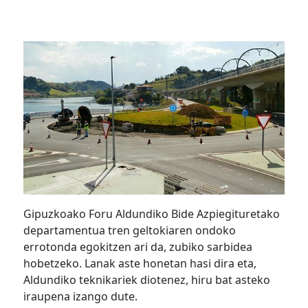
Gipuzkoako Foru Aldundiko Bide Azpiegituretako
departamentua tren geltokiaren ondoko
errotonda egokitzen ari da, zubiko sarbidea
hobetzeko. Lanak aste honetan hasi dira eta,
Aldundiko teknikariek diotenez, hiru bat asteko
iraupena izango dute.