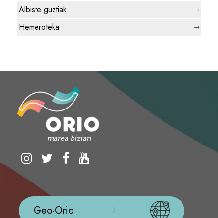
Albiste guztiak
Hemeroteka
Geo-Orio