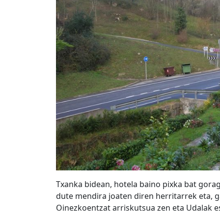
Txanka bidean, hotela baino pixka bat gora
dute mendira joaten diren herritarrek eta, 
Oinezkoentzat arriskutsua zen eta Udalak es