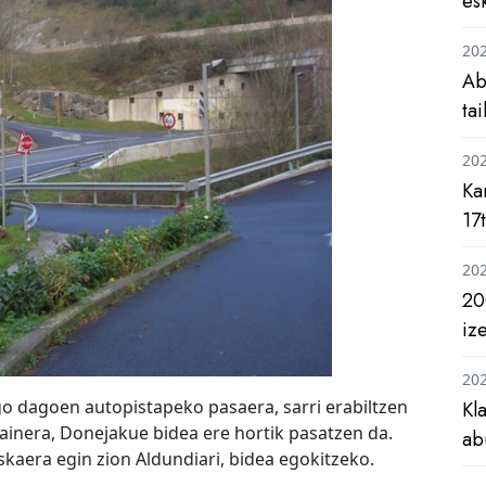
es
20
Ab
ta
20
Ka
17
20
20
iz
20
go dagoen autopistapeko pasaera, sarri erabiltzen
Kl
gainera, Donejakue bidea ere hortik pasatzen da.
ab
kaera egin zion Aldundiari, bidea egokitzeko.