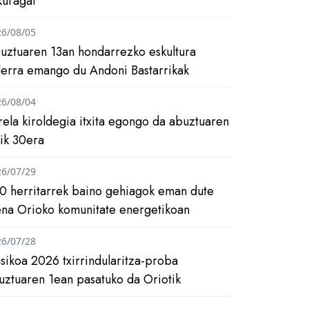
kuragai
26/08/05
uztuaren 13an hondarrezko eskultura
ilerra emango du Andoni Bastarrikak
26/08/04
rela kiroldegia itxita egongo da abuztuaren
tik 30era
26/07/29
0 herritarrek baino gehiagok eman dute
ena Orioko komunitate energetikoan
26/07/28
asikoa 2026 txirrindularitza-proba
uztuaren 1ean pasatuko da Oriotik