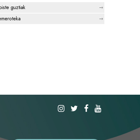
biste guztiak
meroteka