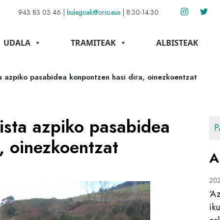
943 83 03 46
|
bulegoak@orio.eus
|
8:30-14:30
UDALA
TRAMITEAK
ALBISTEAK
a azpiko pasabidea konpontzen hasi dira, oinezkoentzat
ista azpiko pasabidea
P
, oinezkoentzat
A
20
‘A
ik