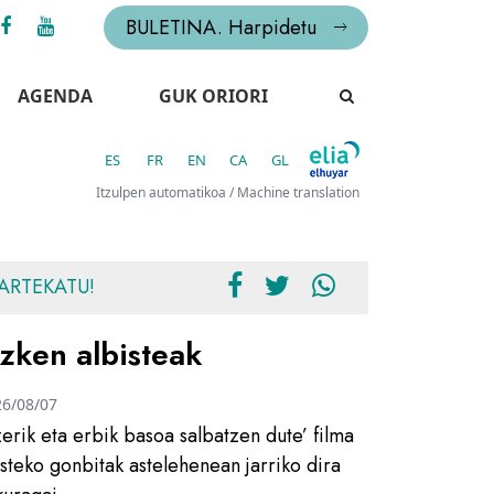
BULETINA. Harpidetu
AGENDA
GUK ORIORI
ES
FR
EN
CA
GL
Itzulpen automatikoa / Machine translation
ARTEKATU!
zken albisteak
26/08/07
zerik eta erbik basoa salbatzen dute’ filma
usteko gonbitak astelehenean jarriko dira