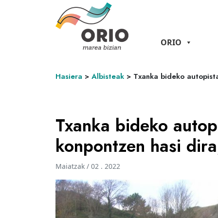
ORIO
Hasiera
>
Albisteak
>
Txanka bideko autopist
Txanka bideko autop
konpontzen hasi dira
Maiatzak / 02 . 2022