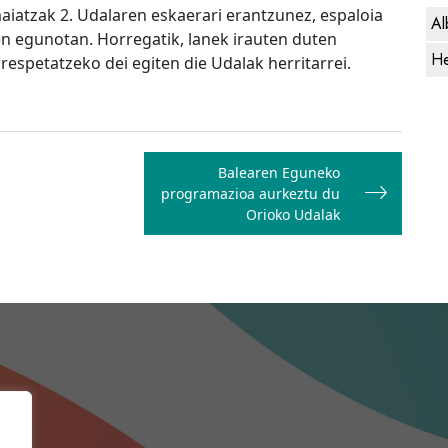
aiatzak 2. Udalaren eskaerari erantzunez, espaloia
Al
en egunotan. Horregatik, lanek irauten duten
He
rrespetatzeko dei egiten die Udalak herritarrei.
Balearen Eguneko
programazioa aurkeztu du
Orioko Udalak