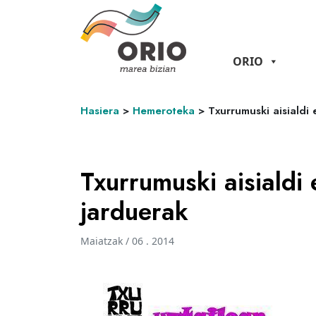
ORIO
Hasiera
>
Hemeroteka
>
Txurrumuski aisialdi
Txurrumuski aisialdi
jarduerak
Maiatzak / 06 . 2014