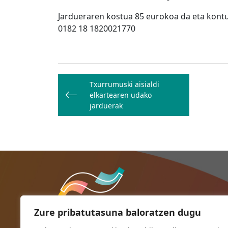
Jardueraren kostua 85 eurokoa da eta kontu
0182 18 1820021770
Bidalketetan
Txurrumuski aisialdi
zehar
elkartearen udako
nabigatu
jarduerak
Zure pribatutasuna baloratzen dugu