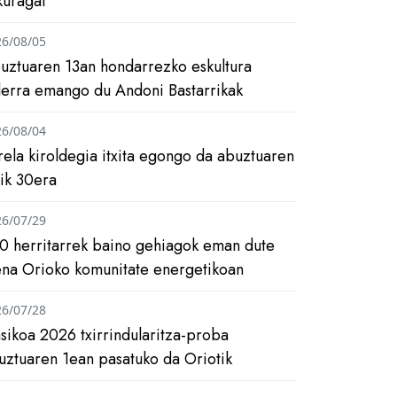
kuragai
26/08/05
uztuaren 13an hondarrezko eskultura
ilerra emango du Andoni Bastarrikak
26/08/04
rela kiroldegia itxita egongo da abuztuaren
tik 30era
26/07/29
0 herritarrek baino gehiagok eman dute
ena Orioko komunitate energetikoan
26/07/28
asikoa 2026 txirrindularitza-proba
uztuaren 1ean pasatuko da Oriotik