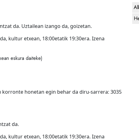
Al
He
tzat da. Uztailean izango da, goizetan.
a, kultur etxean, 18:00etatik 19:30era. Izena
txean eskura daiteke)
 korronte honetan egin behar da diru-sarrera: 3035
tzat da.
a, kultur etxean, 18:00etatik 19:30era. Izena