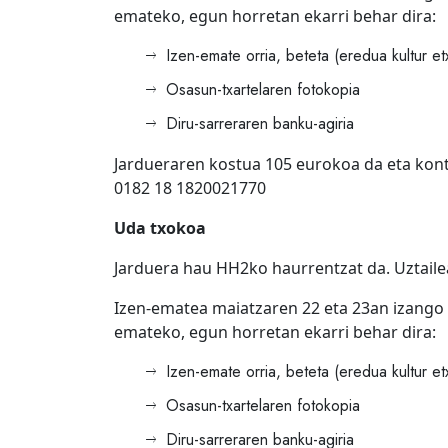
emateko, egun horretan ekarri behar dira:
Izen-emate orria, beteta (eredua kultur e
Osasun-txartelaren fotokopia
Diru-sarreraren banku-agiria
Jardueraren kostua 105 eurokoa da eta kont
0182 18 1820021770
Uda txokoa
Jarduera hau HH2ko haurrentzat da. Uztaile
Izen-ematea maiatzaren 22 eta 23an izango d
emateko, egun horretan ekarri behar dira:
Izen-emate orria, beteta (eredua kultur e
Osasun-txartelaren fotokopia
Diru-sarreraren banku-agiria