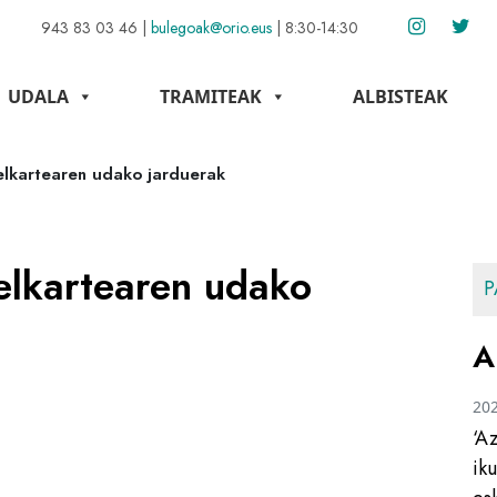
943 83 03 46
|
bulegoak@orio.eus
|
8:30-14:30
UDALA
TRAMITEAK
ALBISTEAK
 elkartearen udako jarduerak
 elkartearen udako
P
A
20
‘A
ik