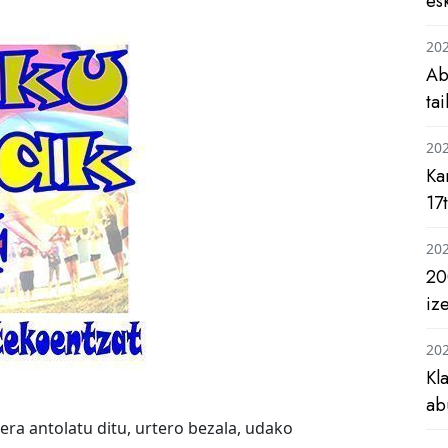
es
20
Ab
ta
20
Ka
17
20
20
iz
20
Kl
ab
era antolatu ditu, urtero bezala, udako