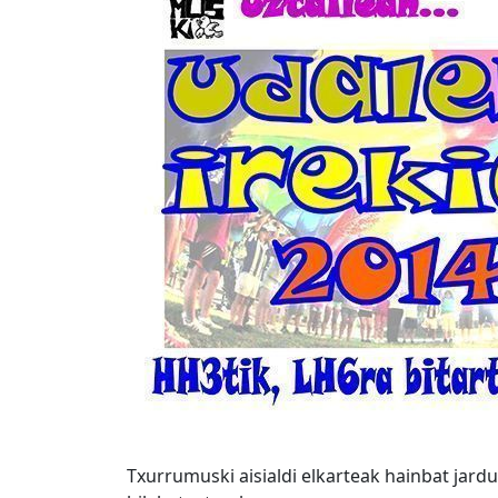
Txurrumuski aisialdi elkarteak hainbat jardu