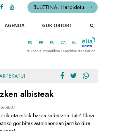
BULETINA. Harpidetu
AGENDA
GUK ORIORI
ES
FR
EN
CA
GL
Itzulpen automatikoa / Machine translation
ARTEKATU!
zken albisteak
26/08/07
zerik eta erbik basoa salbatzen dute’ filma
usteko gonbitak astelehenean jarriko dira