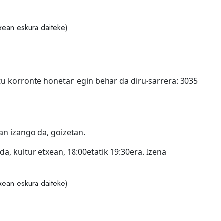
txean eskura daiteke)
u korronte honetan egin behar da diru-sarrera: 3035
an izango da, goizetan.
a, kultur etxean, 18:00etatik 19:30era. Izena
txean eskura daiteke)