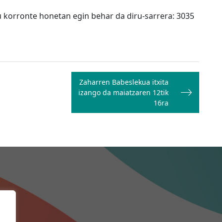
 korronte honetan egin behar da diru-sarrera: 3035
Zaharren Babeslekua itxita
izango da maiatzaren 12tik
16ra