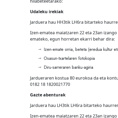
hilabeteetarako:
Udaleku irekiak
Jarduera hau HH3tik LH6ra bitarteko haurren
Izen-ematea maiatzaren 22 eta 23an izango d
emateko, egun horretan ekarri behar dira:
Izen-emate orria, beteta (eredua kultur e
Osasun-txartelaren fotokopia
Diru-sarreraren banku-agiria
Jardueraren kostua 80 eurokoa da eta kontu
0182 18 1820021770
Gazte abenturak
Jarduera hau LH3tik LH6ra bitarteko haurren
Izen-ematea maiatzaren 22 eta 23an izango d