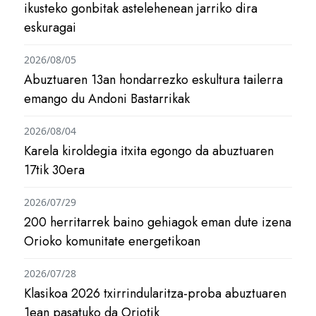
ikusteko gonbitak astelehenean jarriko dira
eskuragai
2026/08/05
Abuztuaren 13an hondarrezko eskultura tailerra
emango du Andoni Bastarrikak
2026/08/04
Karela kiroldegia itxita egongo da abuztuaren
17tik 30era
2026/07/29
200 herritarrek baino gehiagok eman dute izena
Orioko komunitate energetikoan
2026/07/28
Klasikoa 2026 txirrindularitza-proba abuztuaren
1ean pasatuko da Oriotik