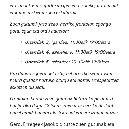
eta, ahalik eta segurtasun gehiena izateko, aurten guk
emango dizkiegu zuen eskutitzak.
Zuen gutunak jasotzeko, herriko frontoian egongo
gara, egun eta ordu hauetan:
Urtarrilak 3
, igandea: 11:30etik 19:00etara
Urtarrilak 4
, astelehena: 11:30etik 19:00etara
Urtarrilak 5
, asteartea: 10:30etik 12:30era
Bizi dugun egoera dela eta, beharrezko segurtasun-
neurri guztiak hartuko ditugu eta horiek errespetatzea
eskatzen dizuegu.
Frontoian bertan zuen gutunak botatzeko postontzi
bat jarriko dugu. Gainera, zuen urte berriko desioak
panel handi batean idazteko aukera ere izango duzue.
Gero, Erregeek jasoko dituzte zuen gutunak eta