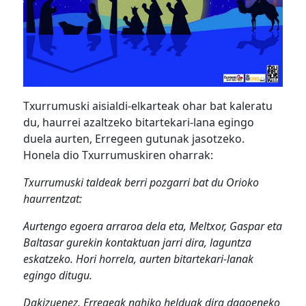
Txurrumuski aisialdi-elkarteak ohar bat kaleratu
du, haurrei azaltzeko bitartekari-lana egingo
duela aurten, Erregeen gutunak jasotzeko.
Honela dio Txurrumuskiren oharrak:
Txurrumuski taldeak berri pozgarri bat du Orioko
haurrentzat:
Aurtengo egoera arraroa dela eta, Meltxor, Gaspar eta
Baltasar gurekin kontaktuan jarri dira, laguntza
eskatzeko. Hori horrela, aurten bitartekari-lanak
egingo ditugu.
Dakizuenez, Erregeak nahiko helduak dira dagoeneko