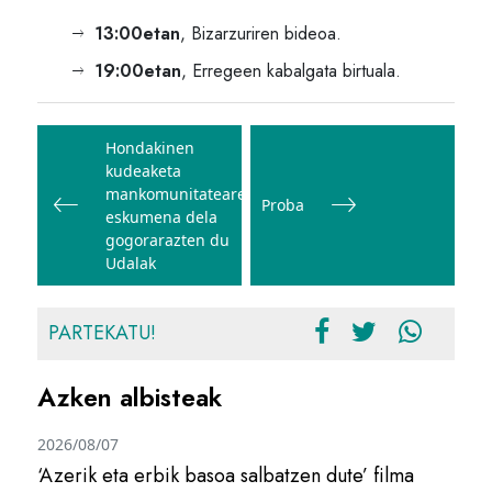
13:00etan
, Bizarzuriren bideoa.
19:00etan
, Erregeen kabalgata birtuala.
Bidalketetan
zehar
Hondakinen
kudeaketa
nabigatu
mankomunitatearen
Proba
eskumena dela
gogorarazten du
Udalak
PARTEKATU!
Azken albisteak
2026/08/07
‘Azerik eta erbik basoa salbatzen dute’ filma