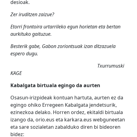
desioak.
Zer iruditzen zaizue?
Etorri frontoira urtarrileko egun horietan eta bertan
aurkituko gaituzue.
Besterik gabe, Gabon zoriontsuak izan ditzazuela
espero dugu.
Txurrumuski
KAGE
Kabalgata birtuala egingo da aurten
Osasun-irizpideak kontuan hartuta, aurten ez da
egingo ohiko Erregeen Kabalgata jendetsurik,
ezinezkoa delako. Horren ordez, ekitaldi birtuala
izango da, orio.eus eta karkara.eus webguneetan
eta sare sozialetan zabalduko diren bi bideoren
bidez: