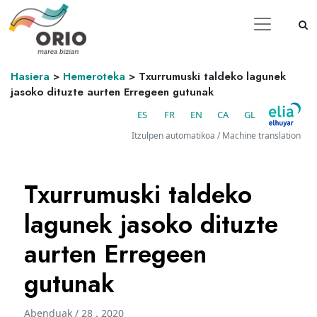
Hasiera
>
Hemeroteka
>
Txurrumuski taldeko lagunek
jasoko dituzte aurten Erregeen gutunak
ES
FR
EN
CA
GL
Itzulpen automatikoa / Machine translation
Txurrumuski taldeko
lagunek jasoko dituzte
aurten Erregeen
gutunak
Abenduak / 28 . 2020