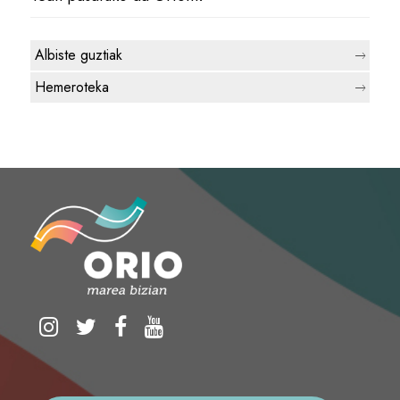
Albiste guztiak
Hemeroteka