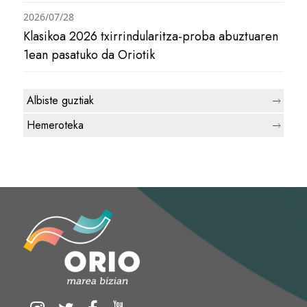
2026/07/28
Klasikoa 2026 txirrindularitza-proba abuztuaren
1ean pasatuko da Oriotik
Albiste guztiak
Hemeroteka