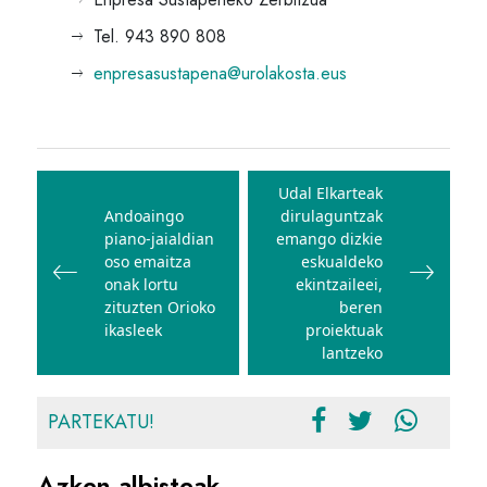
Tel. 943 890 808
enpresasustapena@urolakosta.eus
Bidalketetan
zehar
Udal Elkarteak
Andoaingo
dirulaguntzak
nabigatu
piano-jaialdian
emango dizkie
oso emaitza
eskualdeko
onak lortu
ekintzaileei,
zituzten Orioko
beren
ikasleek
proiektuak
lantzeko
PARTEKATU!
Azken albisteak