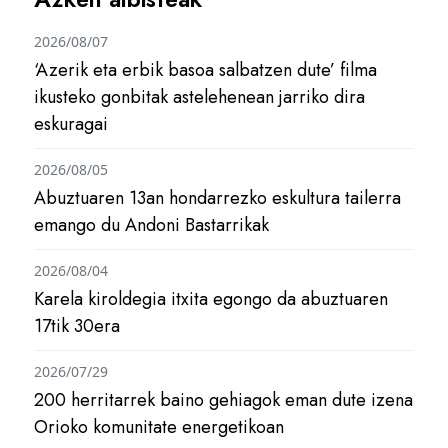
2026/08/07
‘Azerik eta erbik basoa salbatzen dute’ filma
ikusteko gonbitak astelehenean jarriko dira
eskuragai
2026/08/05
Abuztuaren 13an hondarrezko eskultura tailerra
emango du Andoni Bastarrikak
2026/08/04
Karela kiroldegia itxita egongo da abuztuaren
17tik 30era
2026/07/29
200 herritarrek baino gehiagok eman dute izena
Orioko komunitate energetikoan