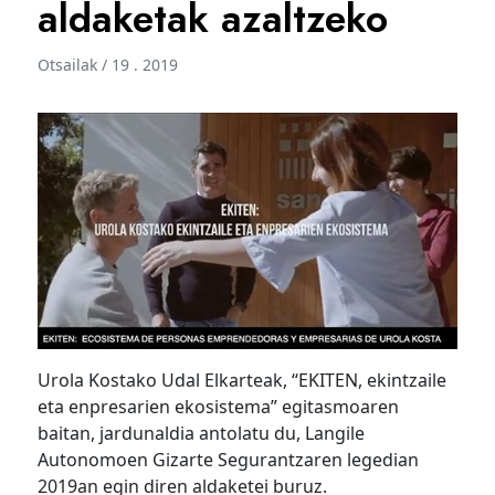
aldaketak azaltzeko
Otsailak / 19 . 2019
Urola Kostako Udal Elkarteak, “EKITEN, ekintzaile
eta enpresarien ekosistema” egitasmoaren
baitan, jardunaldia antolatu du, Langile
Autonomoen Gizarte Segurantzaren legedian
2019an egin diren aldaketei buruz.