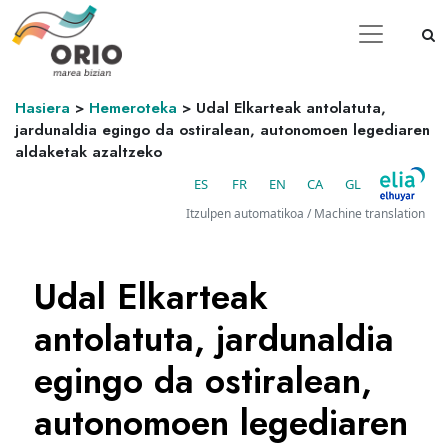
Hasiera
>
Hemeroteka
>
Udal Elkarteak antolatuta,
jardunaldia egingo da ostiralean, autonomoen legediaren
aldaketak azaltzeko
ES
FR
EN
CA
GL
Itzulpen automatikoa / Machine translation
Udal Elkarteak
antolatuta, jardunaldia
egingo da ostiralean,
autonomoen legediaren