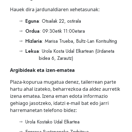
Hauek dira jardunaldiaren xehetasunak:
Eguna
: Otsailak 22, ostirala
Ordua
: 09:30etik 11:00etara
Hizlaria
: Marisa Trueba, Bultz-Lan Kontsulting
Lekua
: Urola Kosta Udal Elkartean (Urdaneta
bidea 6, Zarautz)
Argibideak eta izen-ematea
Plaza-kopurua mugatua denez, tailerrean parte
hartu ahal izateko, beharrezkoa da aldez aurretik
izena ematea. Izena eman edota informazio
gehiago jasotzeko, idatzi e-mail bat edo jarri
harremanetan telefono bidez:
Urola Kostako Udal Elkartea
Enpresa Sustapeneko Zerbitzua