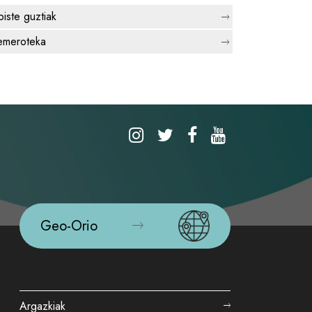
biste guztiak
meroteka
Geo-Orio
Argazkiak