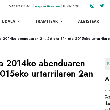
943 83 03 46
|
bulegoak@orio.eus
|
8:30-14:30
UDALA
TRAMITEAK
ALBISTEAK
da 2014ko abenduaren 24, 26 eta 31n eta 2015eko urtarrilar
 da 2014ko abenduaren
P
015eko urtarrilaren 2an
A
20
‘A
ik