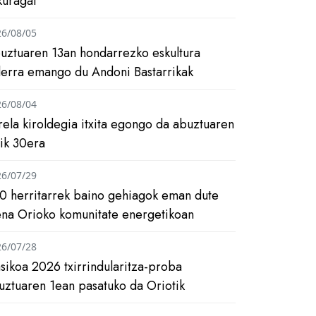
kuragai
26/08/05
uztuaren 13an hondarrezko eskultura
ilerra emango du Andoni Bastarrikak
26/08/04
rela kiroldegia itxita egongo da abuztuaren
tik 30era
26/07/29
0 herritarrek baino gehiagok eman dute
ena Orioko komunitate energetikoan
26/07/28
asikoa 2026 txirrindularitza-proba
uztuaren 1ean pasatuko da Oriotik