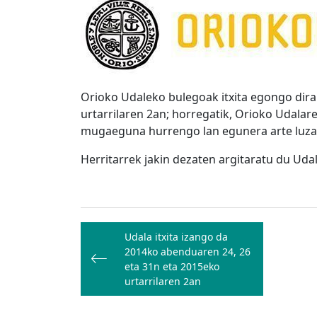
Orioko Udaleko bulegoak itxita egongo dira
urtarrilaren 2an; horregatik, Orioko Udala
mugaeguna hurrengo lan egunera arte luza
Herritarrek jakin dezaten argitaratu du Uda
Bidalketetan
Udala itxita izango da
zehar
2014ko abenduaren 24, 26
nabigatu
eta 31n eta 2015eko
urtarrilaren 2an