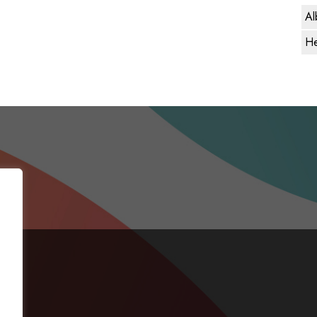
Al
He