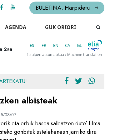
BULETINA. Harpidetu
AGENDA
GUK ORIORI
ES
FR
EN
CA
GL
en 2an
Itzulpen automatikoa / Machine translation
ARTEKATU!
zken albisteak
26/08/07
zerik eta erbik basoa salbatzen dute’ filma
usteko gonbitak astelehenean jarriko dira