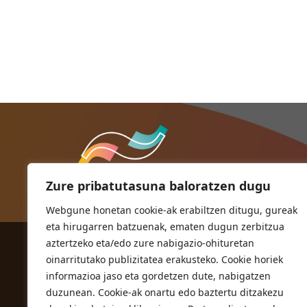
Zure pribatutasuna baloratzen dugu
Webgune honetan cookie-ak erabiltzen ditugu, gureak
eta hirugarren batzuenak, ematen dugun zerbitzua
aztertzeko eta/edo zure nabigazio-ohituretan
ORIOKO UDALA
oinarritutako publizitatea erakusteko. Cookie horiek
Herriko plaza,1
informazioa jaso eta gordetzen dute, nabigatzen
20810 Orio (Gipuzkoa)
duzunean. Cookie-ak onartu edo baztertu ditzakezu
T. 943 83 03 46