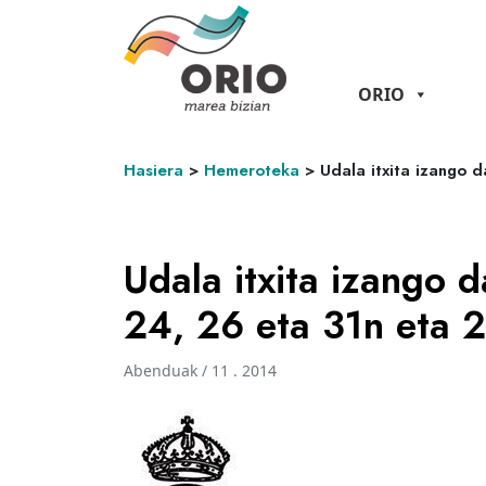
ORIO
Hasiera
>
Hemeroteka
>
Udala itxita izango 
Udala itxita izango
24, 26 eta 31n eta 2
Abenduak / 11 . 2014