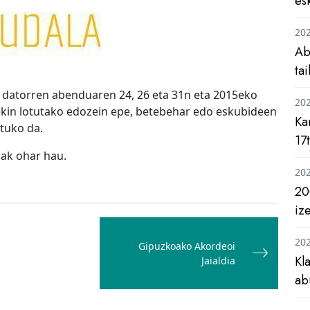
es
20
Ab
ta
 datorren abenduaren 24, 26 eta 31n eta 2015eko
20
rekin lotutako edozein epe, betebehar edo eskubideen
Ka
tuko da.
17
lak ohar hau.
20
20
iz
20
Gipuzkoako Akordeoi
Kl
Jaialdia
ab