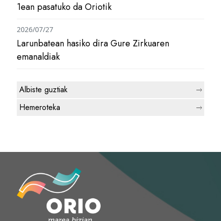
1ean pasatuko da Oriotik
2026/07/27
Larunbatean hasiko dira Gure Zirkuaren
emanaldiak
Albiste guztiak
Hemeroteka