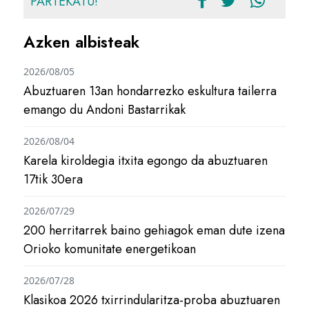
PARTEKATU!
Azken albisteak
2026/08/05
Abuztuaren 13an hondarrezko eskultura tailerra
emango du Andoni Bastarrikak
2026/08/04
Karela kiroldegia itxita egongo da abuztuaren
17tik 30era
2026/07/29
200 herritarrek baino gehiagok eman dute izena
Orioko komunitate energetikoan
2026/07/28
Klasikoa 2026 txirrindularitza-proba abuztuaren