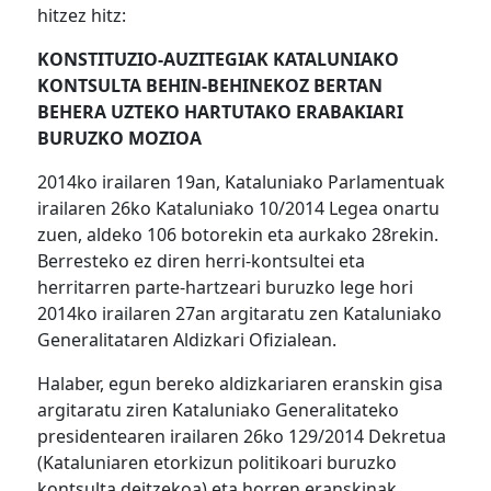
hitzez hitz:
KONSTITUZIO-AUZITEGIAK KATALUNIAKO
KONTSULTA BEHIN-BEHINEKOZ BERTAN
BEHERA UZTEKO HARTUTAKO ERABAKIARI
BURUZKO MOZIOA
2014ko irailaren 19an, Kataluniako Parlamentuak
irailaren 26ko Kataluniako 10/2014 Legea onartu
zuen, aldeko 106 botorekin eta aurkako 28rekin.
Berresteko ez diren herri-kontsultei eta
herritarren parte-hartzeari buruzko lege hori
2014ko irailaren 27an argitaratu zen Kataluniako
Generalitataren Aldizkari Ofizialean.
Halaber, egun bereko aldizkariaren eranskin gisa
argitaratu ziren Kataluniako Generalitateko
presidentearen irailaren 26ko 129/2014 Dekretua
(Kataluniaren etorkizun politikoari buruzko
kontsulta deitzekoa) eta horren eranskinak.