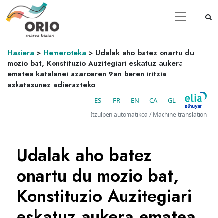
Hasiera
>
Hemeroteka
>
Udalak aho batez onartu du
mozio bat, Konstituzio Auzitegiari eskatuz aukera
ematea katalanei azaroaren 9an beren iritzia
askatasunez adierazteko
ES
FR
EN
CA
GL
Itzulpen automatikoa / Machine translation
Udalak aho batez
onartu du mozio bat,
Konstituzio Auzitegiari
eskatuz aukera ematea