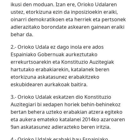
ikusi den moduan. Izan ere, Orioko Udalaren
ustez, etorkizuna ezin da inposizioekin eraiki,
oinarri demokratikoen eta herriek eta pertsonek
adierazitako borondate askearen gainean eraiki
behar da.
2.- Orioko Udala ez dago inola ere ados
Espainiako Gobernuak aurkeztutako
errekurtsoarekin eta Konstituzio Auzitegiak
hartutako erabakiarekin, katalanek beren
etorkizuna askatasunez erabakitzeko
eskubidearen aurkakoak baitira.
3.- Orioko Udalak eskatzen dio Konstituzio
Auzitegiari bi xedapen horiek behin-behinekoz
bertan behera uzteko erabakian atzera egiteko
eta aukera emateko katalanei 2014ko azaroaren
9an askatasunez adierazteko beren iritzia.
4.- Orioko Udalak erabaki hau Espainiako