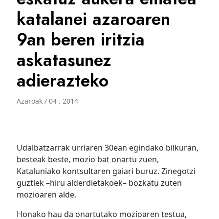
katalanei azaroaren
9an beren iritzia
askatasunez
adierazteko
Azaroak / 04 . 2014
Udalbatzarrak urriaren 30ean egindako bilkuran,
besteak beste, mozio bat onartu zuen,
Kataluniako kontsultaren gaiari buruz. Zinegotzi
guztiek –hiru alderdietakoek– bozkatu zuten
mozioaren alde.
Honako hau da onartutako mozioaren testua,