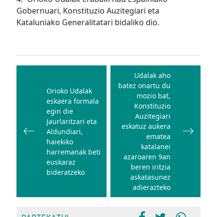
Gobernuari, Konstituzio Auzitegiari eta
Kataluniako Generalitatari bidaliko dio.
Bidalketetan
zehar
Udalak aho
batez onartu du
nabigatu
Orioko Udalak
mozio bat,
eskaera formala
Konstituzio
egin die
Auzitegiari
Jaurlaritzari eta
eskatuz aukera
Aldundiari,
ematea
haiekiko
katalanei
harremanak beti
azaroaren 9an
euskaraz
beren iritzia
bideratzeko
askatasunez
adierazteko