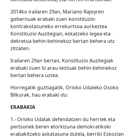
2014ko irailaren 29an, Mariano Rajoyren
gobernuak erabaki zuen konstituzio-
kontrakotasuneko errekurtsoa aurkeztea
Konstituzio Auzitegian, eskatzeko legea eta
dekretua behin-behinekoz bertan behera utz
zitzaten.
Irailaren 29an bertan, Konstituzio Auzitegiak
erabaki zuen bi arau-testuak behin-behinekoz
bertan behera uztea.
Horregatik guztiagatik, Orioko Udaleko Osoko
Bilkurak, hau erabaki du:
ERABAKIA
1.- Orioko Udalak defendatzen du herriek eta
pertsonek beren etorkizuna demokratikoki
erabakitzeko askatasuna dutela, berriki Eskozian