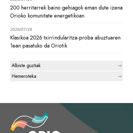
200 herritarrek baino gehiagok eman dute izena
Orioko komunitate energetikoan
2026/07/28
Klasikoa 2026 txirrindularitza-proba abuztuaren
1ean pasatuko da Oriotik
Albiste guztiak
Hemeroteka