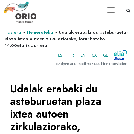
Hasiera
>
Hemeroteka
>
Udalak erabaki du asteburuetan
plaza ixtea autoen zirkulaziorako, larunbateko
14:00etatik aurrera
ES
FR
EN
CA
GL
Itzulpen automatikoa / Machine translation
Udalak erabaki du
asteburuetan plaza
ixtea autoen
zirkulaziorako,