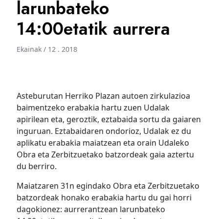
larunbateko
14:00etatik aurrera
Ekainak / 12 . 2018
Asteburutan Herriko Plazan autoen zirkulazioa
baimentzeko erabakia hartu zuen Udalak
apirilean eta, geroztik, eztabaida sortu da gaiaren
inguruan. Eztabaidaren ondorioz, Udalak ez du
aplikatu erabakia maiatzean eta orain Udaleko
Obra eta Zerbitzuetako batzordeak gaia aztertu
du berriro.
Maiatzaren 31n egindako Obra eta Zerbitzuetako
batzordeak honako erabakia hartu du gai horri
dagokionez: aurrerantzean larunbateko