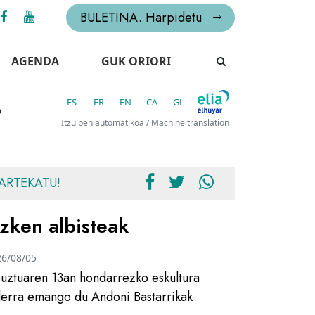
BULETINA. Harpidetu
AGENDA
GUK ORIORI
ES
FR
EN
CA
GL
o
Itzulpen automatikoa / Machine translation
ARTEKATU!
zken albisteak
26/08/05
uztuaren 13an hondarrezko eskultura
ilerra emango du Andoni Bastarrikak