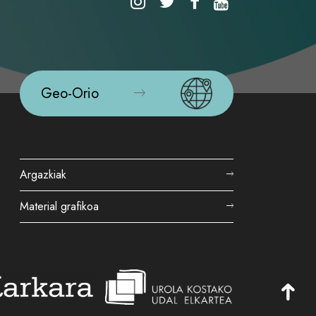
Geo-Orio
Argazkiak
Material grafikoa