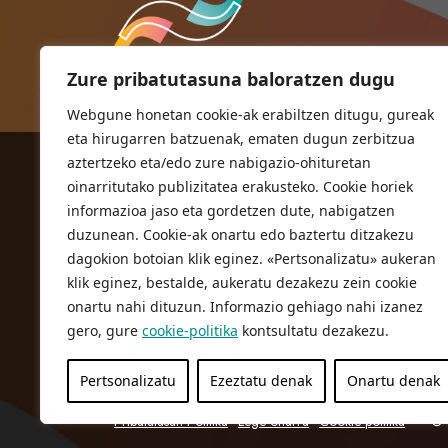
Zure pribatutasuna baloratzen dugu
Webgune honetan cookie-ak erabiltzen ditugu, gureak
eta hirugarren batzuenak, ematen dugun zerbitzua
aztertzeko eta/edo zure nabigazio-ohituretan
ORIOKO UDALA
oinarritutako publizitatea erakusteko. Cookie horiek
Herriko plaza,1
informazioa jaso eta gordetzen dute, nabigatzen
20810 Orio (Gipuzkoa)
duzunean. Cookie-ak onartu edo baztertu ditzakezu
T. 943 83 03 46
dagokion botoian klik eginez. «Pertsonalizatu» aukeran
klik eginez, bestalde, aukeratu dezakezu zein cookie
bulegoak@orio.eus
onartu nahi dituzun. Informazio gehiago nahi izanez
gero, gure
cookie-politika
kontsultatu dezakezu.
Pertsonalizatu
Ezeztatu denak
Onartu denak
Pribatutasun Politika
Lege oharra
Cookie politika
© 