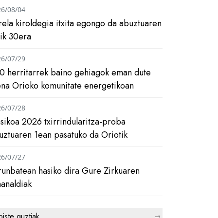
26/08/04
rela kiroldegia itxita egongo da abuztuaren
tik 30era
26/07/29
0 herritarrek baino gehiagok eman dute
ena Orioko komunitate energetikoan
26/07/28
asikoa 2026 txirrindularitza-proba
uztuaren 1ean pasatuko da Oriotik
26/07/27
runbatean hasiko dira Gure Zirkuaren
analdiak
biste guztiak