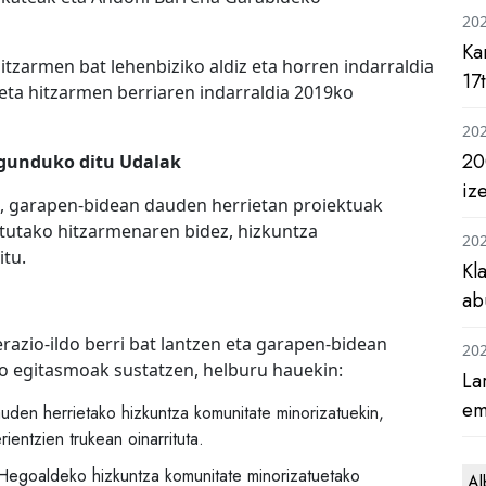
20
Ka
tzarmen bat lehenbiziko aldiz eta horren indarraldia
17
eta hitzarmen berriaren indarraldia 2019ko
20
20
gunduko ditu Udalak
iz
u, garapen-bidean dauden herrietan proiektuak
atutako hitzarmenaren bidez, hizkuntza
20
itu.
Kl
ab
azio-ildo berri bat lantzen eta garapen-bidean
20
o egitasmoak sustatzen, helburu hauekin:
La
em
den herrietako hizkuntza komunitate minorizatuekin,
ientzien trukean oinarrituta.
Hegoaldeko hizkuntza komunitate minorizatuetako
Al