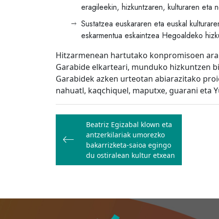
eragileekin, hizkuntzaren, kulturaren eta 
Sustatzea euskararen eta euskal kulturar
eskarmentua eskaintzea Hegoaldeko hizkun
Hitzarmenean hartutako konpromisoen arab
Garabide elkarteari, munduko hizkuntzen bi
Garabidek azken urteotan abiarazitako proie
nahuatl, kaqchiquel, maputxe, guarani eta 
Bidalketetan
Beatriz Egizabal klown eta
zehar
antzerkilariak umorezko
nabigatu
bakarrizketa-saioa egingo
du ostiralean kultur etxean