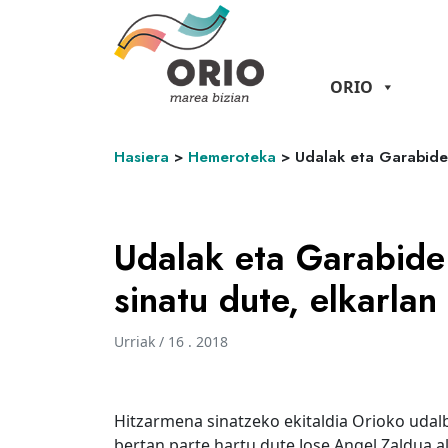
ORIO
Hasiera
>
Hemeroteka
>
Udalak eta Garabide 
Udalak eta Garabide
sinatu dute, elkarla
Urriak / 16 . 2018
Hitzarmena sinatzeko ekitaldia Orioko udal
bertan parte hartu dute Jose Angel Zaldua 