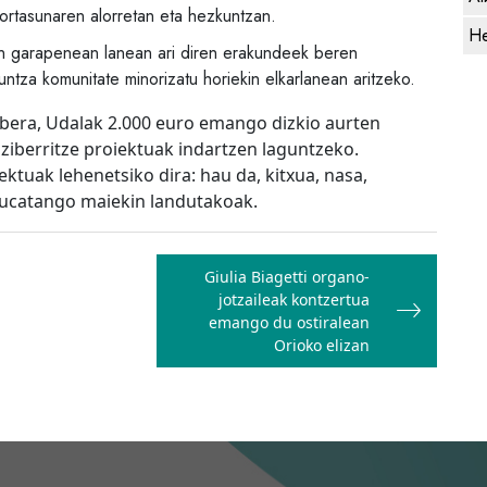
nortasunaren alorretan eta hezkuntzan.
He
en garapenean lanean ari diren erakundeek beren
tza komunitate minorizatu horiekin elkarlanean aritzeko.
era, Udalak 2.000 euro emango dizkio aurten
ziberritze proiektuak indartzen laguntzeko.
ktuak lehenetsiko dira: hau da, kitxua, nasa,
Yucatango maiekin landutakoak.
Giulia Biagetti organo-
jotzaileak kontzertua
emango du ostiralean
Orioko elizan