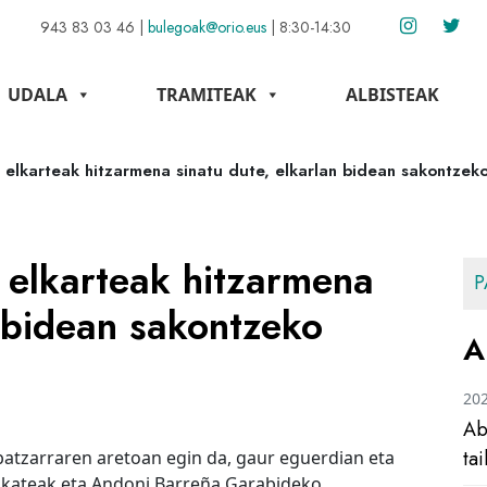
943 83 03 46
|
bulegoak@orio.eus
|
8:30-14:30
UDALA
TRAMITEAK
ALBISTEAK
elkarteak hitzarmena sinatu dute, elkarlan bidean sakontzek
 elkarteak hitzarmena
P
n bidean sakontzeko
A
20
Ab
ta
batzarraren aretoan egin da, gaur eguerdian eta
alkateak eta Andoni Barreña Garabideko