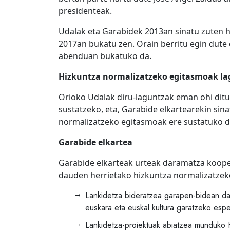
presidenteak.
Udalak eta Garabidek 2013an sinatu zuten hi
2017an bukatu zen. Orain berritu egin dute 
abenduan bukatuko da.
Hizkuntza normalizatzeko egitasmoak la
Orioko Udalak diru-laguntzak eman ohi dit
sustatzeko, eta, Garabide elkartearekin sin
normalizatzeko egitasmoak ere sustatuko d
Garabide elkartea
Garabide elkarteak urteak daramatza kooper
dauden herrietako hizkuntza normalizatzek
Lankidetza bideratzea garapen-bidean dau
euskara eta euskal kultura garatzeko esper
Lankidetza-proiektuak abiatzea munduko 